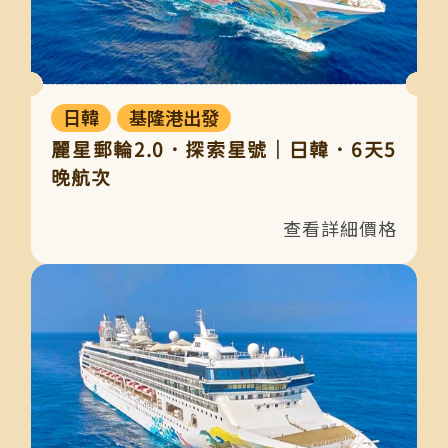
日韓
基隆港出發
麗星郵輪2.0．探索星號｜日韓．6天5
晚航次