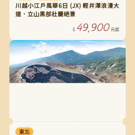
川越小江戶風華6日 (JX) 輕井澤浪漫大
道．立山黑部壯麗絕景
49,900
東北