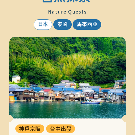
1
Nature Quests
日本
泰國
馬來西亞
神戶京阪
台中出發