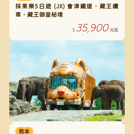
採果樂5日遊 (JX) 會津鐵道．藏王纜
車．藏王御釜秘境
35,900
熊本