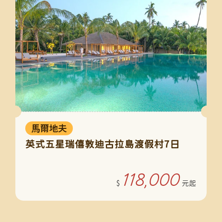
馬爾地夫
英式五星瑞僖敦迪古拉島渡假村7日
118,000