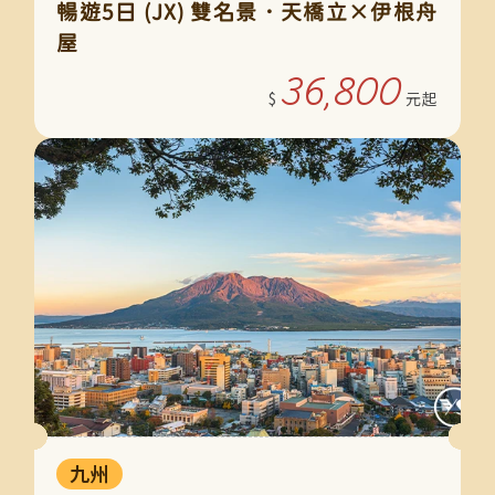
暢遊5日 (JX) 雙名景．天橋立×伊根舟
屋
36,800
九州