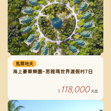
馬爾地夫
海上豪華樂園~思雅瑪世界渡假村7日
118,000