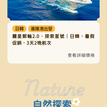
日韓
基隆港出發
麗星郵輪2.0．探索星號｜日韓．暑假
促銷．3天2晚航次
Nature
自然探索