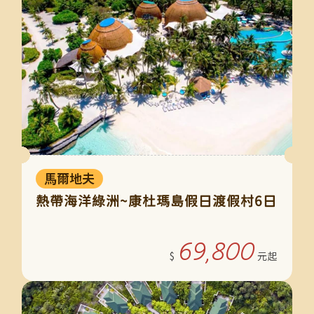
馬爾地夫
熱帶海洋綠洲~康杜瑪島假日渡假村6日
69,800