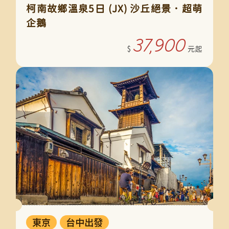
柯南故鄉溫泉5日 (JX) 沙丘絕景．超萌
企鵝
37,900
東京
台中出發