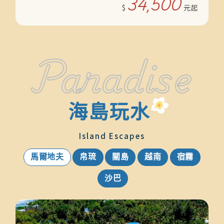
34,500
Paradise
海島玩水
1
Island Escapes
馬爾地夫
帛琉
關島
越南
宿霧
沙巴