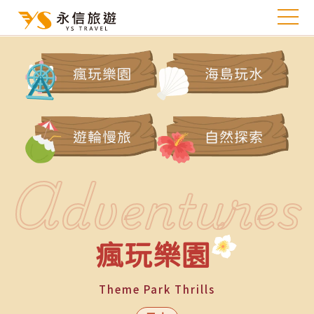
沁涼暑假放肆玩
瘋玩樂園
海島玩水
漫遊海島東南亞、
登遊輪吹海風
遊輪慢旅
自然探索
解鎖暑假最清涼的玩法～
Adventures
瘋玩樂園
1
Theme Park Thrills