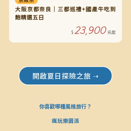
大阪京都奈良｜三都巡禮+國產牛吃到
飽精選五日
23,900
開啟夏日探險之旅 ➝
你喜歡哪種風格旅行？
瘋玩樂園派