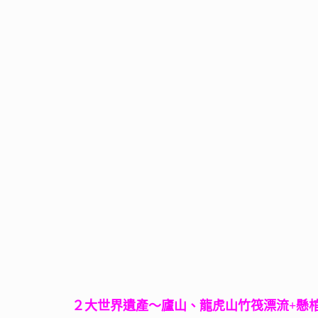
２大世界遺產～廬
山、龍虎山竹筏漂流+懸