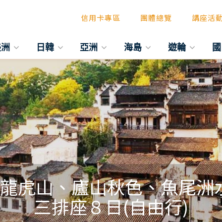
信用卡專區
團體總覽
講座活
美洲
日韓
亞洲
海島
遊輪
國
、龍虎山、廬山秋色、魚尾洲
三排座８日(自由行)