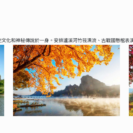
史文化和神秘傳說於一身。安排瀘溪河竹筏漂流、古戰國懸棺表