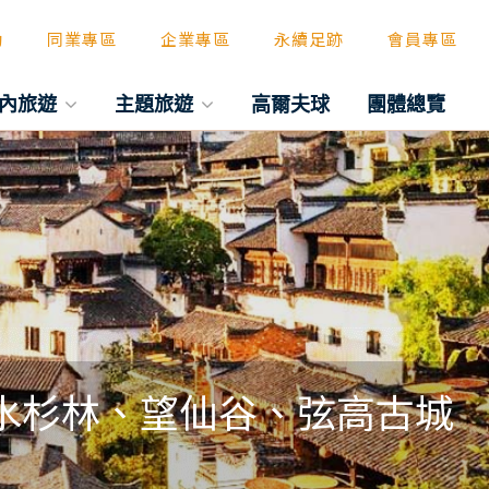
動
同業專區
企業專區
永續足跡
會員專區
內旅遊
主題旅遊
高爾夫球
團體總覽
水杉林、望仙谷、弦高古城