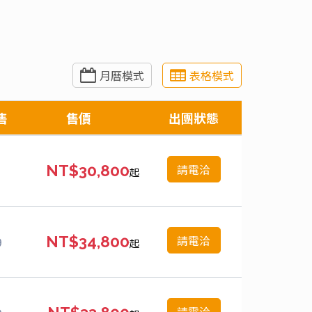
月曆模式
表格模式
售
售價
出團狀態
請電洽
NT$30,800
起
請電洽
9
NT$34,800
起
請電洽