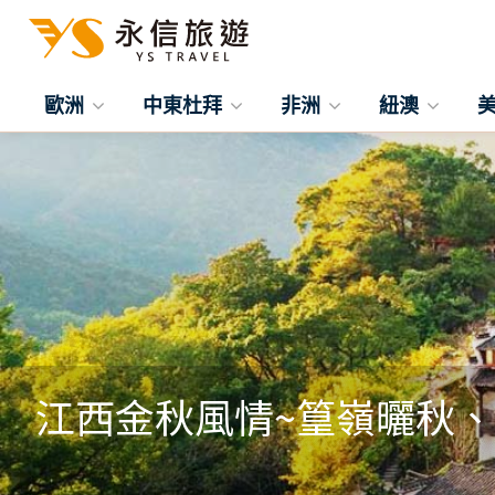
歐洲
中東杜拜
非洲
紐澳
江西金秋風情~篁嶺曬秋