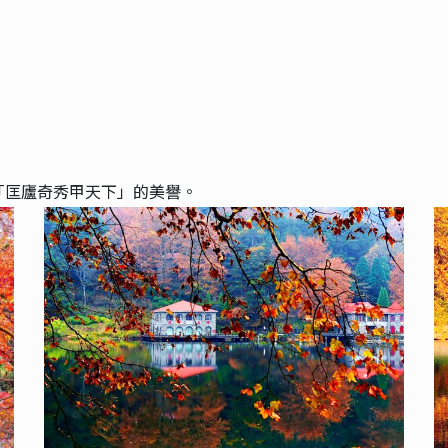
「匡廬奇秀甲天下」的美譽。