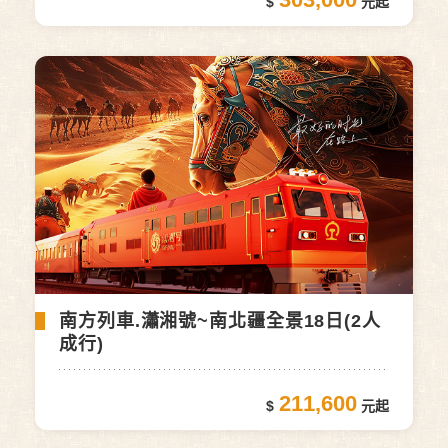
南方列車.瀟湘號~南北疆全景18日(2人
成行)
211,600