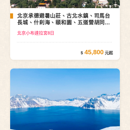
北京承德避暑山莊、古北水鎮、司馬台
長城、什刹海、頤和園、五道營胡同、
皇城故宮(自由行)
北京小布達拉宮8日
45,800