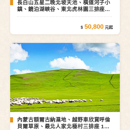
長白山五星二晚北坡天池、橫道河子小
鎮、鏡泊湖峽谷、東北虎林園三排座8
日(自由行)
50,800
內蒙古額爾古納濕地、越野車欣賞呼倫
貝爾草原、最北人家北極村三排座 12