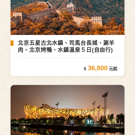
北京五星古北水鎮、司馬台長城、涮羊
肉、北京烤鴨、水鎮溫泉５日(自由行)
36,800