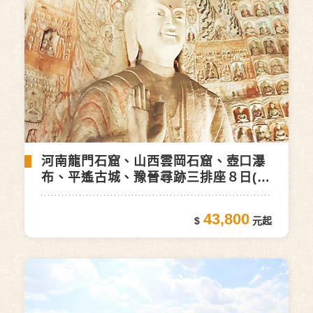
河南龍門石窟、山西雲岡石窟、壺口瀑
布、平遙古城、豫晉尋跡三排座８日(自
由行)
43,800