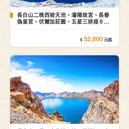
長白山二晚西坡天池、瀋陽故宮、長春
偽皇宮、伏爾加莊園、五星三排座８日
(自由行)
52,800