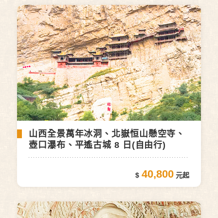
山西全景萬年冰洞、北嶽恒山懸空寺、
壺口瀑布、平遙古城 8 日(自由行)
40,800