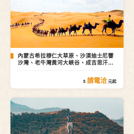
內蒙古希拉穆仁大草原、沙漠迪士尼響
沙灣、老牛灣黃河大峽谷、成吉思汗陵
８日(自由行)
請電洽