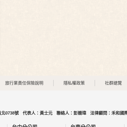
旅行業責任保險說明
隱私權政策
社群總覽
北0738號
代表人：黃士元
聯絡人：彭姍瑋
法律顧問：禾和國際