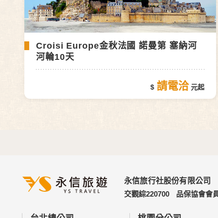
Croisi Europe金秋法國 諾曼第 塞納河
河輪10天
請電洽
永信旅行社股份有限公司
交觀綜220700
品保協會會員