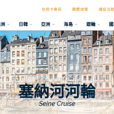
信用卡專區
團體總覽
講座活
美洲
日韓
亞洲
海島
遊輪
國
塞納河河輪
Seine Cruise