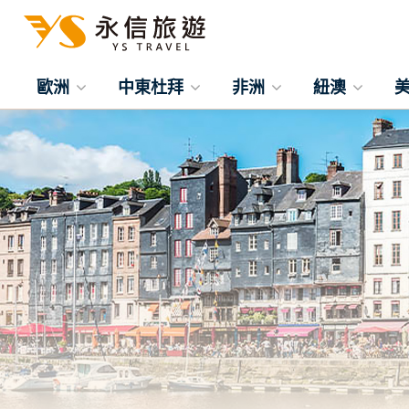
歐洲
中東杜拜
非洲
紐澳