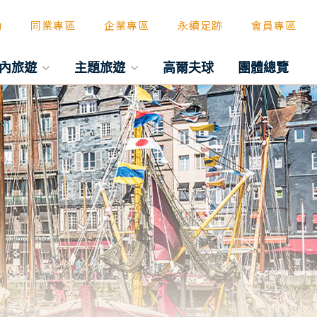
動
同業專區
企業專區
永續足跡
會員專區
內旅遊
主題旅遊
高爾夫球
團體總覽