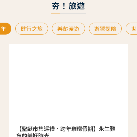
夯！旅遊
跨年
健行之旅
樂齡漫遊
遊獵探險
世
【聖誕市集巡禮．跨年璀璨假期】永生難
忘的美好時光