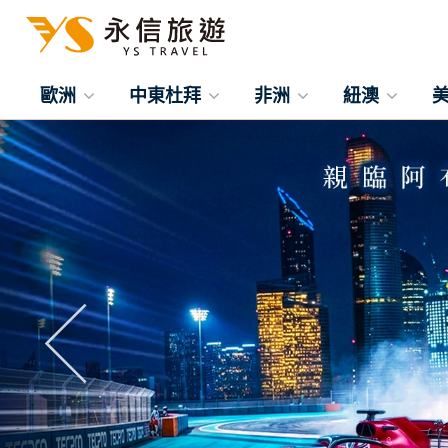
歐洲
中東杜拜
非洲
紐澳
往前