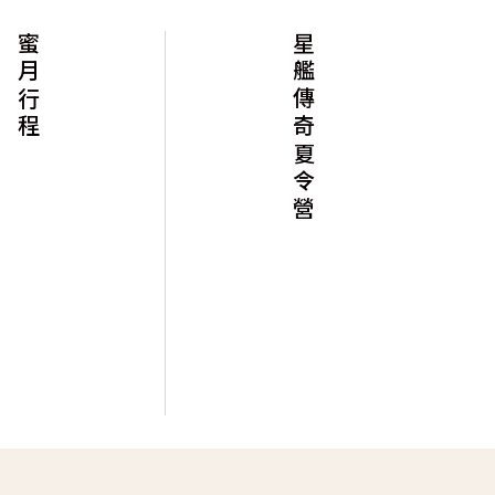
蜜月行程
星艦傳奇夏令營