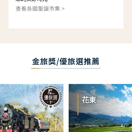
查看各國聖誕市集 >
金旅獎/優旅選推薦
花東