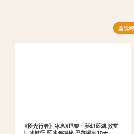
聖誕
《極光行者》冰島X巴黎．夢幻藍湖.教堂
山.冰健行.藍冰洞探秘.巴黎饗宴10天