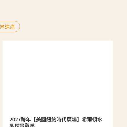
界遺產
2027跨年【美國紐約時代廣場】希爾頓水
晶球景觀房