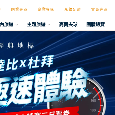
動
同業專區
企業專區
永續足跡
會員專區
內旅遊
主題旅遊
高爾夫球
團體總覽
往後