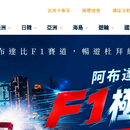
信用卡專區
團體總覽
講座活
阿布達比x杜拜 F1極速體驗
美洲
日韓
亞洲
海島
遊輪
國