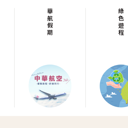
華航假期
綠色遊程