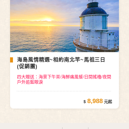
海島風情精選~相約南北竿~馬祖三日
(促銷團)
四大贈送：海景下午茶/海鮮痛風餐/日間搖櫓/夜間
戶外追藍眼淚
8,988