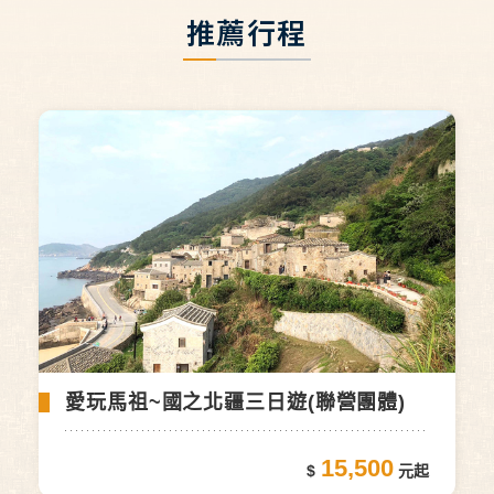
推薦行程
愛玩馬祖~國之北疆三日遊(聯營團體)
15,500