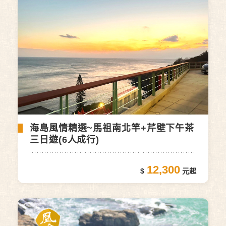
海島風情精選~馬祖南北竿+芹壁下午茶
三日遊(6人成行)
12,300