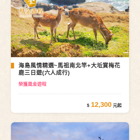
海島風情精選~馬祖南北竿+大坵賞梅花
鹿三日遊(六人成行)
榮獲凰金遊程
12,300