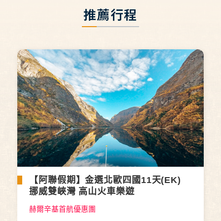
推薦行程
【阿聯假期】金選北歐四國11天(EK)
挪威雙峽灣 高山火車樂遊
赫爾辛基首航優惠團