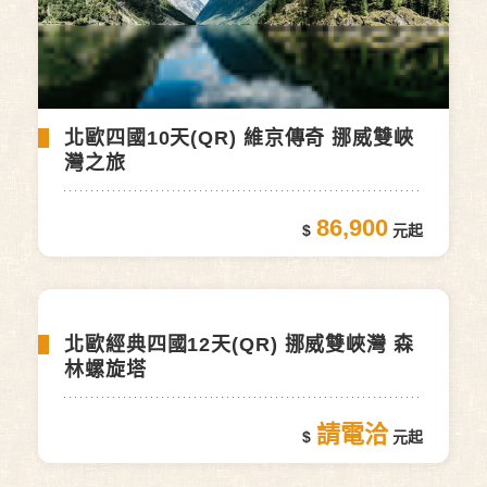
201,900
北歐四國10天(QR) 維京傳奇 挪威雙峽
灣之旅
86,900