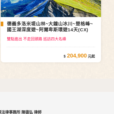
德義多洛米堤山林~大鐘山冰川~楚格峰~
國王湖深度遊~阿爾卑斯環遊14天(CX)
雙點進出 不走回頭路 巡訪四大名峰
204,900
法律事務所 陳德弘 律師