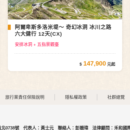
阿爾卑斯多洛米堤～ 奇幻冰洞 冰川之路
六大健行 12天(CX)
安排冰洞 + 五指景觀臺
147,900
旅行業責任保險說明
隱私權政策
社群總覽
北0738號
代表人：黃士元
聯絡人：彭姍瑋
法律顧問：禾和國際