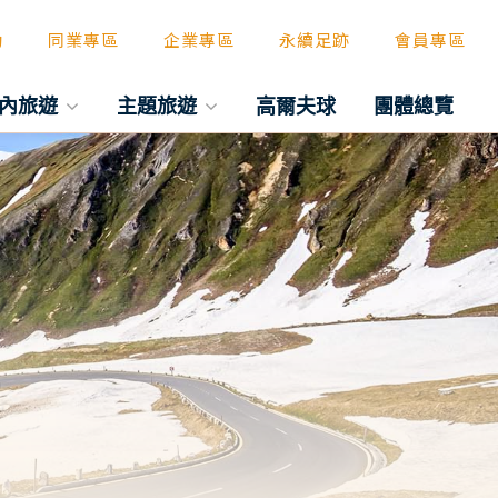
動
同業專區
企業專區
永續足跡
會員專區
內旅遊
主題旅遊
高爾夫球
團體總覽