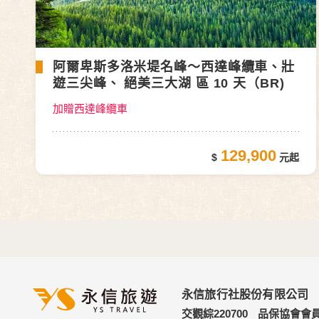
阿爾卑斯多洛米堤名峰～西達峰纜車、壯
遊三尖峰、 絕美三大湖 區 10 天（BR)
加贈西達峰纜車
129,900
永信旅行社股份有限公司
交觀綜220700
品保協會會員