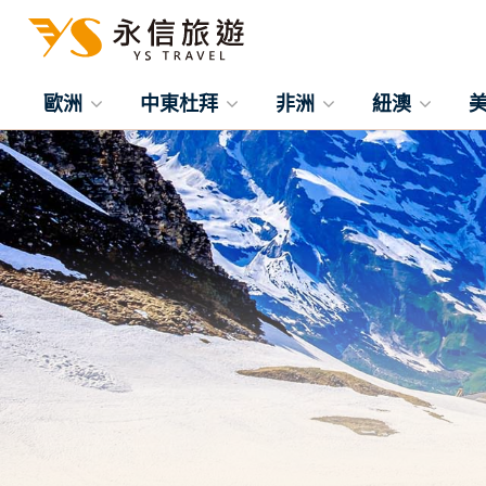
歐洲
中東杜拜
非洲
紐澳