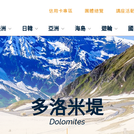
信用卡專區
團體總覽
講座活
美洲
日韓
亞洲
海島
遊輪
國
多洛米堤
Dolomites