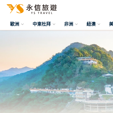
歐洲
中東杜拜
非洲
紐澳