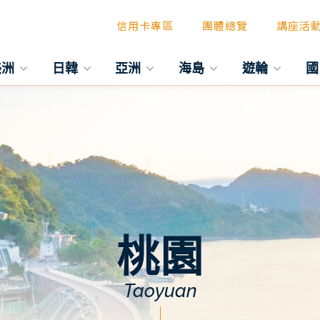
信用卡專區
團體總覽
講座活
美洲
日韓
亞洲
海島
遊輪
國
桃園
Taoyuan