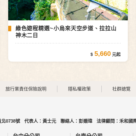
綠色遊程精選~小烏來天空步道、拉拉山
神木二日
5,660
旅行業責任保險說明
隱私權政策
社群總覽
北0738號
代表人：黃士元
聯絡人：彭姍瑋
法律顧問：禾和國際