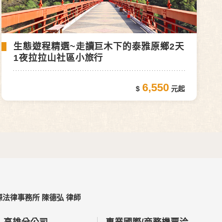
生態遊程精選~走讀巨木下的泰雅原鄉2天
1夜拉拉山社區小旅行
6,550
法律事務所 陳德弘 律師