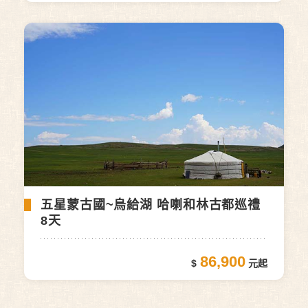
五星蒙古國~烏給湖 哈喇和林古都巡禮
8天
86,900