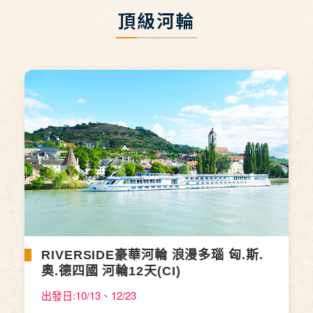
頂級河輪
RIVERSIDE豪華河輪 浪漫多瑙 匈.斯.
奧.德四國 河輪12天(CI)
出發日:10/13、12/23