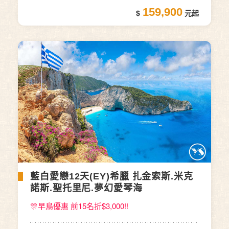
159,900
藍白愛戀12天(EY)希臘 扎金索斯.米克
諾斯.聖托里尼.夢幻愛琴海
🎊早鳥優惠 前15名折$3,000!!