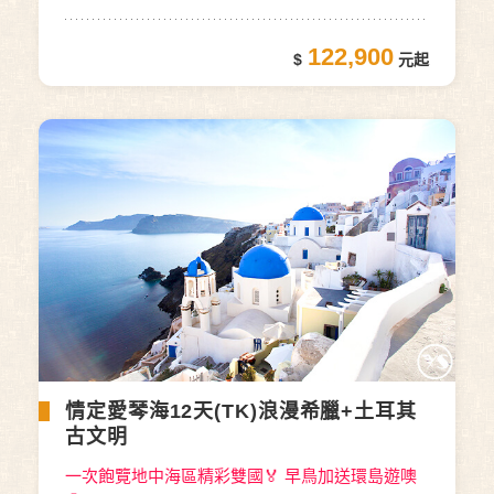
122,900
情定愛琴海12天(TK)浪漫希臘+土耳其
古文明
一次飽覽地中海區精彩雙國🏅 早鳥加送環島遊噢