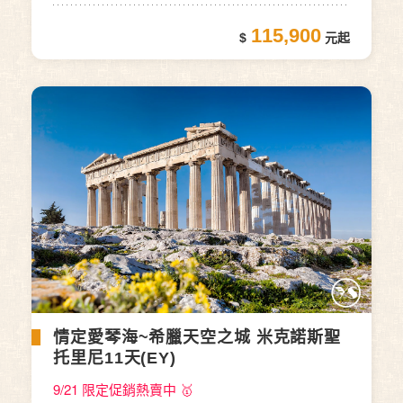
115,900
情定愛琴海~希臘天空之城 米克諾斯聖
托里尼11天(EY)
9/21 限定促銷熱賣中 🥇