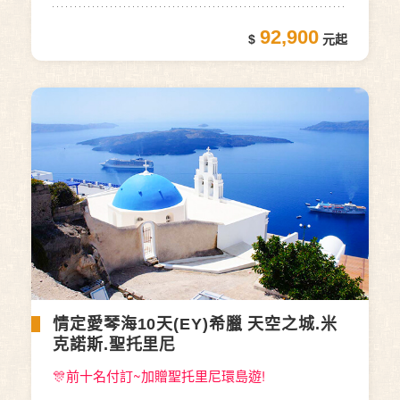
92,900
情定愛琴海10天(EY)希臘 天空之城.米
克諾斯.聖托里尼
🎊前十名付訂~加贈聖托里尼環島遊!