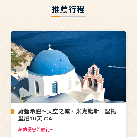
推薦行程
蔚藍希臘～天空之城．米克諾斯．聖托
里尼10天-CA
超值優惠希臘行~