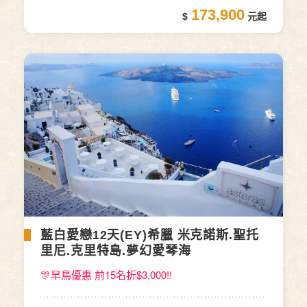
173,900
藍白愛戀12天(EY)希臘 米克諾斯.聖托
里尼.克里特島.夢幻愛琴海
🎊早鳥優惠 前15名折$3,000!!