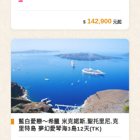
🚗
142,900
藍白愛戀～希臘 米克諾斯.聖托里尼.克
里特島 夢幻愛琴海3島12天(TK)