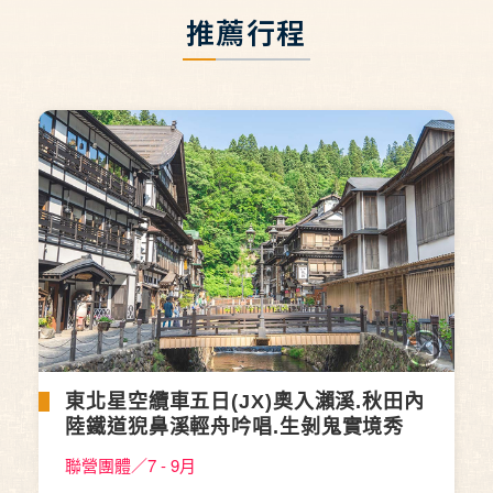
推薦行程
東北星空纜車五日(JX)奧入瀨溪.秋田內
陸鐵道猊鼻溪輕舟吟唱.生剝鬼實境秀
聯營團體／7 - 9月