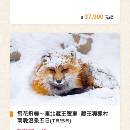
37,900
雪花飛舞～東北藏王纜車+藏王狐狸村
兩晚溫泉五日(TR/BR)