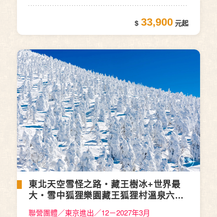
33,900
東北天空雪怪之路‧藏王樹冰+世界最
大‧雪中狐狸樂園藏王狐狸村溫泉六日
(CX/JX/BR)
聯營團體／東京進出／12－2027年3月