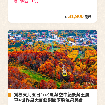
聯營團體／12月
31,900
賞楓東北五日(TR)紅葉空中絕景藏王纜
車+世界最大百狐樂園兩晚溫泉美食