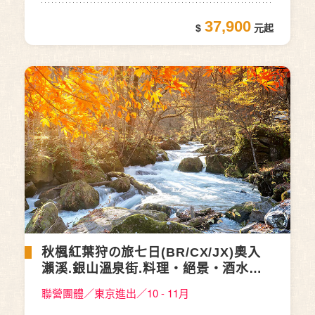
37,900
秋楓紅葉狩の旅七日(BR/CX/JX)奧入
瀨溪.銀山溫泉街.料理‧絕景‧酒水暢
飲‧採果樂
聯營團體／東京進出／10 - 11月