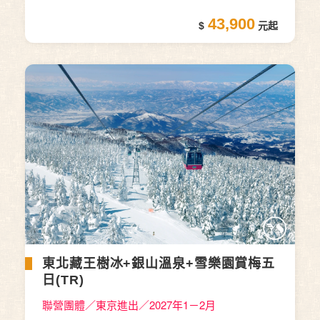
43,900
東北藏王樹冰+銀山溫泉+雪樂園賞梅五
日(TR)
聯營團體／東京進出／2027年1－2月