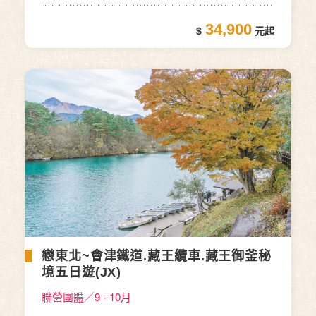
34,900
戀東北~會津鐵道.藏王纜車.藏王御釜秘
境五日遊(JX)
聯營團體／9 - 10月