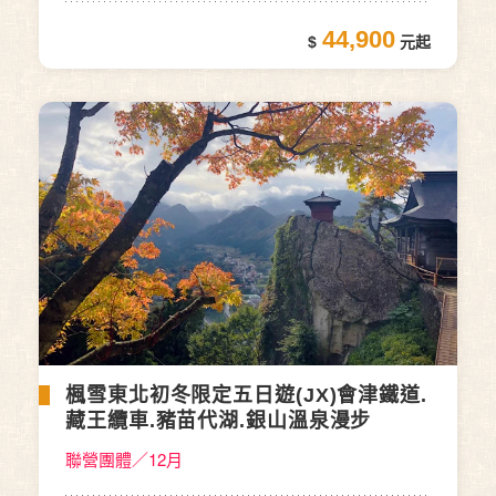
44,900
楓雪東北初冬限定五日遊(JX)會津鐵道.
藏王纜車.豬苗代湖.銀山溫泉漫步
聯營團體／12月