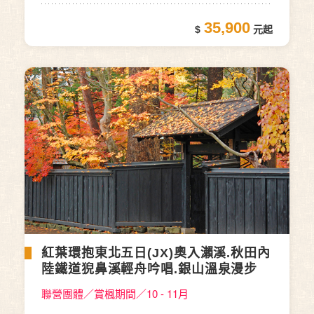
35,900
紅葉環抱東北五日(JX)奧入瀨溪.秋田內
陸鐵道猊鼻溪輕舟吟唱.銀山溫泉漫步
聯營團體／賞楓期間／10 - 11月