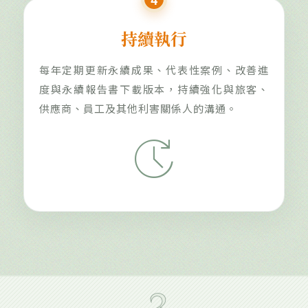
持續執行
每年定期更新永續成果、代表性案例、改善進
度與永續報告書下載版本，持續強化與旅客、
供應商、員工及其他利害關係人的溝通。
update