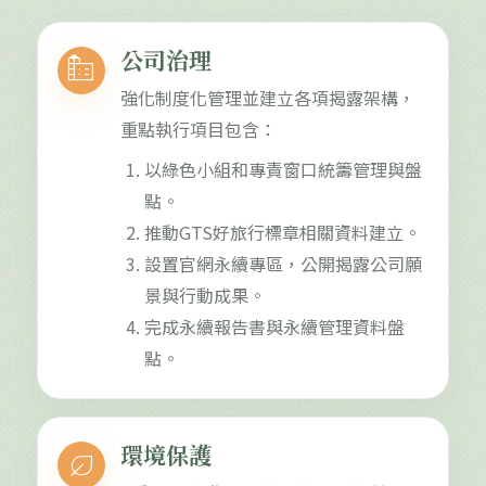
公司治理
source_environment
強化制度化管理並建立各項揭露架構，
重點執行項目包含：
以綠色小組和專責窗口統籌管理與盤
點。
推動GTS好旅行標章相關資料建立。
設置官網永續專區，公開揭露公司願
景與行動成果。
完成永續報告書與永續管理資料盤
點。
環境保護
nest_eco_leaf