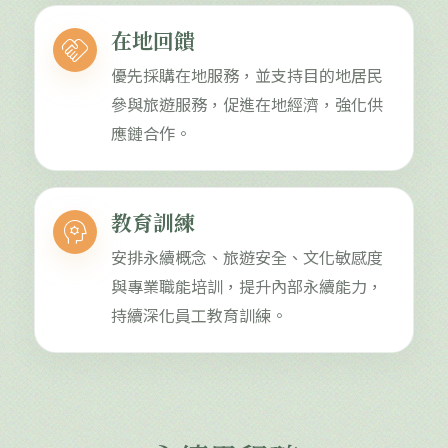
在地回饋
handshake
優先採購在地服務，並支持目的地居民
參與旅遊服務，促進在地經濟，強化供
應鏈合作。
教育訓練
psychology
安排永續概念、旅遊安全、文化敏感度
與專業職能培訓，提升內部永續能力，
持續深化員工教育訓練。