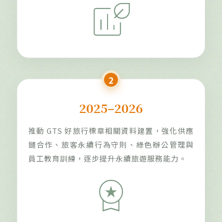
energy_program_time_used
2
2025–2026
推動 GTS 好旅行標章相關資料建置，強化供應
鏈合作、旅客永續行為守則、綠色辦公管理與
員工教育訓練，逐步提升永續旅遊服務能力。
workspace_premium