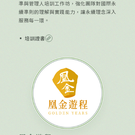
準與管理人培訓工作坊，強化團隊對國際永
續準則的理解與實踐能力，讓永續理念深入
服務每一環。
培訓證書
link_2