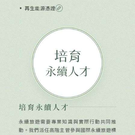
再生能源憑證
link_2
培育永續人才
永續旅遊需要專業知識與實際行動共同推
動。我們派任高階主管參與國際永續旅遊標