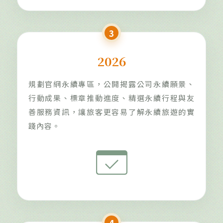
3
2026
規劃官網永續專區，公開揭露公司永續願景、
行動成果、標章推動進度、精選永續行程與友
善服務資訊，讓旅客更容易了解永續旅遊的實
踐內容。
domain_verification
4