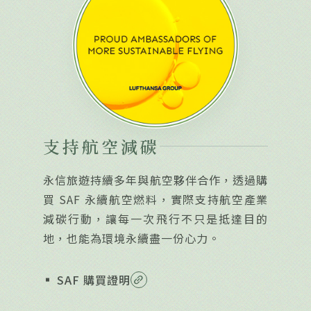
支持航空減碳
永信旅遊持續多年與航空夥伴合作，透過購
買 SAF 永續航空燃料，實際支持航空產業
減碳行動，讓每一次飛行不只是抵達目的
地，也能為環境永續盡一份心力。
SAF 購買證明
link_2