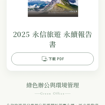
2025 永信旅遊 永續報告
書
browser_updated
下載 PDF
綠色辦公與環境管理
Green Office