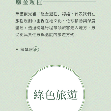
凰金遊程
榮獲觀光署「凰金遊程」認證，代表我們在
旅程規劃中重視在地文化、低碳移動與深度
體驗，透過精選行程帶領旅客走入地方，感
受更具責任感與溫度的旅遊方式。
頒獎照
link_2