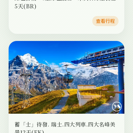
5天(BR)
查看行程
蓄「士」待發. 瑞士.四大列車.四大名峰美
景12天(EK)