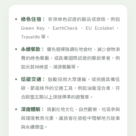
綠色住宿：
安排綠色認證的飯店或旅宿，例如
Green Key、EarthCheck、EU Ecolabel、
Travelife 等。
永續餐飲：
優先選擇強調在地食材、減少食物浪
費的綠色餐廳，或具備國際認證的餐飲業者，例
如米其林綠星、溯源餐廳等。
低碳交通：
鼓勵採用大眾運輸，或挑選具備低
碳、節能條件的交通工具，例如油電混合車、符
合歐盟五期以上排放標準的遊覽車。
深度體驗：
規劃在地文化、自然觀察、社區參與
與環境教育元素，讓旅客在旅程中理解地方故事
與永續價值。