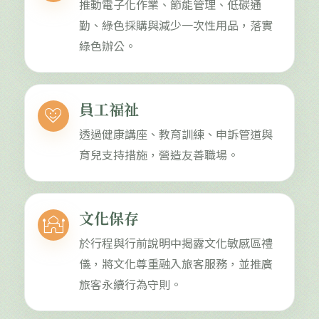
推動電子化作業、節能管理、低碳通
勤、綠色採購與減少一次性用品，落實
綠色辦公。
員工福祉
heart_smile
透過健康講座、教育訓練、申訴管道與
育兒支持措施，營造友善職場。
文化保存
mosque
於行程與行前說明中揭露文化敏感區禮
儀，將文化尊重融入旅客服務，並推廣
旅客永續行為守則。