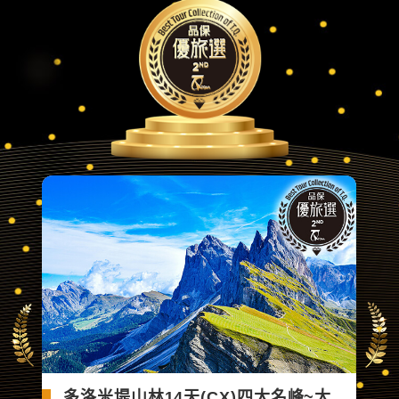
多洛米堤山林14天(CX)四大名峰~大