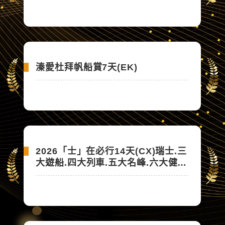
蒙古國 西伯利亞大鐵路、奧立洪
島、貝加爾湖環湖列車13天(OM)
溱愛杜拜帆船賞7天(EK)