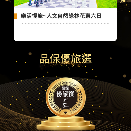
樂活慢旅~人文自然綠林花東六日
品保優旅選