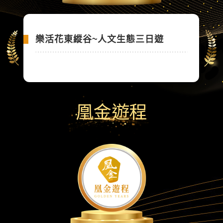
樂活花東縱谷~人文生態三日遊
凰金遊程