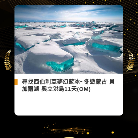
尋找西伯利亞夢幻藍冰~冬遊蒙古 貝
加爾湖 奧立洪島11天(OM)