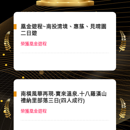
凰金遊程~南投清境、惠蓀、見晴園
二日遊
榮獲凰金遊程