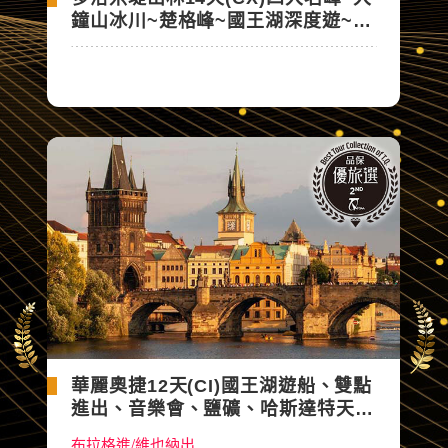
鐘山冰川~楚格峰~國王湖深度遊~阿
爾卑斯環遊
華麗奧捷12天(CI)國王湖遊船、雙點
進出、音樂會、鹽礦、哈斯達特天空
步道、米其林、6晚五星&湖區飯店
布拉格進/維也納出