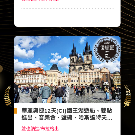
華麗奧捷12天(CI)國王湖遊船、雙點
進出、音樂會、鹽礦、哈斯達特天空
步道、米其林、6晚五星&湖區飯店
維也納進/布拉格出