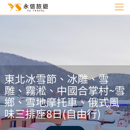
東北冰雪節、冰雕、雪
雕、霧淞、中國合掌村~雪
鄉、雪地摩托車、俄式風
味三排座8日(自由行)