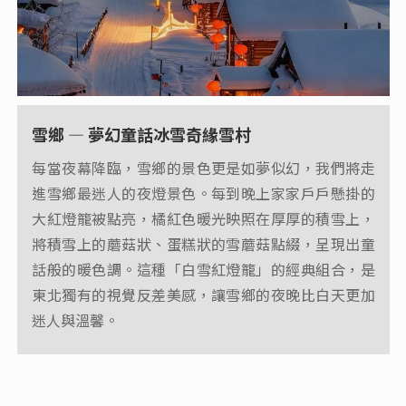
雪鄉 — 夢幻童話冰雪奇緣雪村
每當夜幕降臨，雪鄉的景色更是如夢似幻，我們將走
進雪鄉最迷人的夜燈景色。每到晚上家家戶戶懸掛的
大紅燈籠被點亮，橘紅色暖光映照在厚厚的積雪上，
將積雪上的蘑菇狀、蛋糕狀的雪蘑菇點綴，呈現出童
話般的暖色調。這種「白雪紅燈籠」的經典組合，是
東北獨有的視覺反差美感，讓雪鄉的夜晚比白天更加
迷人與溫馨。