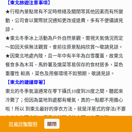
【東北旅遊注意事項】
★行程內景點常有不定時修繕及關閉等其他因素而有所變
動，公司會以實際狀況通知更改或退費，多有不便儘請見
諒。
★東北冬季冰上活動為戶外自然景觀，需視天氣情況而定
～如因天侯無法觀賞，會前往原景點純欣賞～敬請見諒。
★因東北地處內陸，且一年中有半年為白雪覆蓋，故東北
餐食多為木耳、馬鈴薯及燉菜等易保存的食材居多，菜色
重覆性 較高，菜色及用餐環境不如預期，敬請見諒。
【東北的建議穿著】
東北的冬季氣溫通常在零下攝氏10度到20度之間，聽起來
冷斃了；但因為當地到處都有暖氣，真的一點都不用擔心
啦！所以 到東北最好的穿衣方法，就是洋蔥式的穿法(不要
穿太多套頭衣物；儘量穿前開式的衣服；方便穿脫)。
防範詐騙聲明
關閉
＊第一層：在最內層穿上排汗衣。因室內有暖氣故室內外