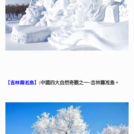
【吉林霧淞島】:
中國四大自然奇觀之一~吉林霧凇島。