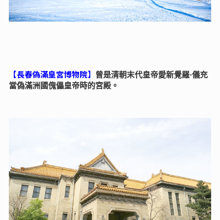
【長春偽滿皇宮博物院】
曾是清朝末代皇帝愛新覺羅·儀充
當偽滿洲國傀儡皇帝時的宮殿。