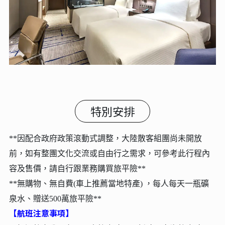
特別安排
**因配合政府政策滾動式調整，大陸散客組團尚未開放
前，如有整團文化交流或自由行之需求，可參考此行程內
容及售價，請自行跟業務購買旅平險**
**無購物、無自費(車上推薦當地特產) ，每人每天一瓶礦
泉水
、贈送500萬旅平險
**
【航班注意事項】