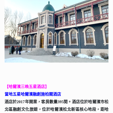
【哈爾濱三晚五星酒店】
當地五星哈爾濱融創施柏閣酒店
酒店於2017年開業，客房數量395間。酒店位於哈爾濱市松
北區融創文化旅遊，位於哈爾濱松北新區核心地段，距哈