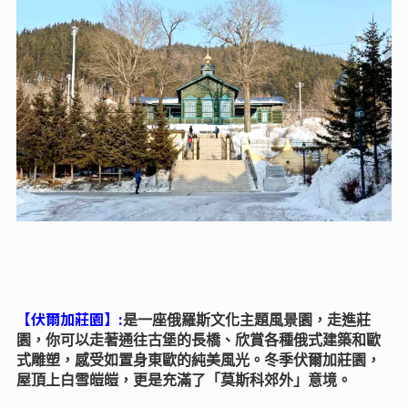
【伏爾加莊園】:
是一座俄羅斯文化主題風景園，走進莊
園，你可以走著通往古堡的長橋、欣賞各種俄式建築和歐
式雕塑，感受如置身東歐的純美風光。冬季伏爾加莊園，
屋頂上白雪皚皚，更是充滿了「莫斯科郊外」意境。