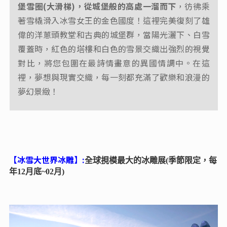
堡雪圈(大滑梯)，從城堡般的高處一溜而下
，彷彿乘
著雪橇滑入冰雪女王的金色國度！這裡完美復刻了雄
偉的洋蔥頭教堂和古典的城堡群，當陽光灑下、白雪
覆蓋時，紅色的塔樓和白色的雪景交織出強烈的視覺
對比，將您包圍在最詩情畫意的異國情調中。在這
裡，夢想與現實交織，每一刻都充滿了歡樂和浪漫的
夢幻景緻！
【冰雪大世界冰雕】:
全球挸模最大的冰雕展(季節限定，每
年12月底~02月)