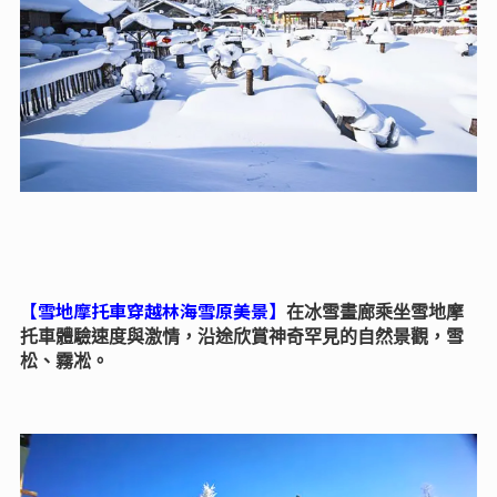
【雪地摩托車穿越林海雪原美景】
在冰雪畫廊乘坐雪地摩
托車體驗速度與激情，沿途欣賞神奇罕見的自然景觀，雪
松、霧凇。