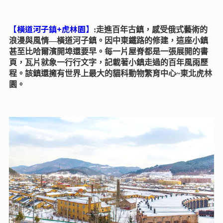
【橫道河子鎮+虎林園】
:走進百年古鎮，感受俄式藝術的
浪漫與風情—橫道河子鎮。因中東鐵路的修建，這座小鎮
甚至比哈爾濱開埠還要早。每一片屋脊都是一張展開的書
頁，瓦片就象一行行文字，記載著小鎮走過的百年風雨歷
程。該鎮還擁有世界上最大的貓科動物繁育中心~東北虎林
園。