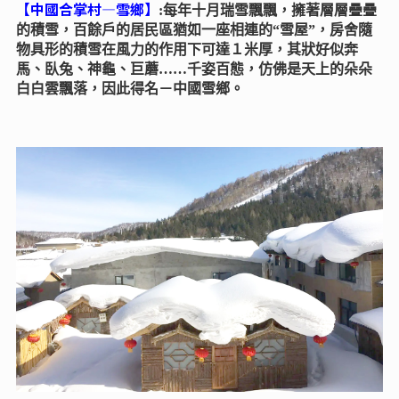
【中國合掌村—雪鄉】
:每年十月瑞雪飄飄，擁著層層疊疊
的積雪，百餘戶的居民區猶如一座相連的“雪屋”，房舍隨
物具形的積雪在風力的作用下可達１米厚，其狀好似奔
馬、臥兔、神龜、巨蘑……千姿百態，仿佛是天上的朵朵
白白雲飄落，因此得名－中國雪鄉。