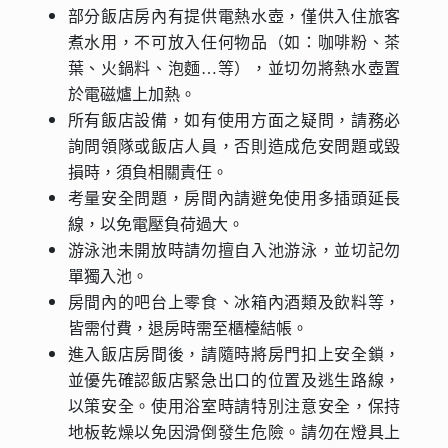
部分飯店房內有提供電熱水壺，僅供入住旅客
煮水用，不可放入任何物品（如：咖啡粉、茶
葉、火鍋料、泡麵…等），並切勿將熱水壺置
於電磁爐上加熱。
所有飯店設備，如有使用方面之疑問，請務必
詢問領隊或飯店人員，否則造成危安問題或毀
損時，須負相關責任。
考量安全問題，房間內請避免使用多插頭延長
線，以免電壓負荷過大。
游泳池未開放時請勿擅自入池游泳，並切記勿
單獨入池。
房間內的吧台上零食、冰箱內酒類及飲料等，
皆需付費，退房時需至櫃檯結帳。
進入飯店房間後，請隨時將房門扣上安全鎖，
並優先確認飯店緊急出口的位置及逃生路線，
以策安全。使用浴室時請特別注意安全，保持
地板乾燥以免因滑倒發生危險。請勿在燈具上