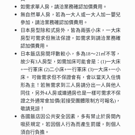
如需求單人房，請洽業務確認加價費用。
無自然單人房，若為一大人或一大人加一嬰兒
參加，請洽業務確認加價費用。
日本房型除和式房外，皆為兩張小床，一大床
房型可需求但無法保證，如需求到請洽業務確
認加價費用。
日本飯店房間坪數較小，多為18～21㎡不等，
故少有3人房型，如需加床可能會是：(1)一大床
+一行軍床 (2)二小床+一行軍床 (3)一大床+一小
床。 可做需求但不保證會有，會以當天入住情
形為主！若無需求到三人房請分出一人與他人
同住，另外4人房或連通房也是一樣可需求不保
證之外通常會加價(若接受團體限制方可報名)，
敬請見諒！
各國飯店因公共安全因素，多有禁止於房間內
吸菸規定，若因個人行為而產生罰鍰，則個人
須自行負擔。