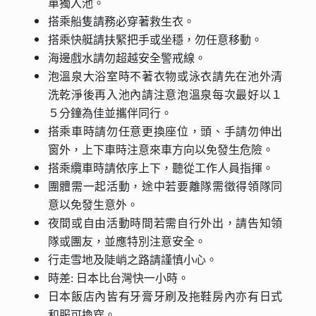
單獨入池。
搭乘船隻請務必穿著救生衣。
搭乘快艇請扶緊把手或坐穩，勿任意移動。
海邊戲水請勿超越安全警戒線。
泡溫泉大浴室時不著衣物或泳衣請先在池外清
洗乾淨後再入池內請注意泡溫泉每次最好以１
５分鐘為佳並攜伴同行。
搭乘車時請勿任意更換座位，頭、手請勿伸出
窗外，上下車時注意來車方向以免發生危險。
搭乘纜車時請依序上下，聽從工作人員指揮。
團體需一起活動，途中若要離隊需徵得領隊同
意以免發生意外。
夜間或自由活動時間若需自行外出，請告知領
隊或團友，並應特別注意安全。
行走雪地及陡峭之路請謹慎小心。
時差: 日本比台灣快一小時。
日本飯店內皆有牙膏牙刷及拖鞋房內亦有日式
和服可換穿。