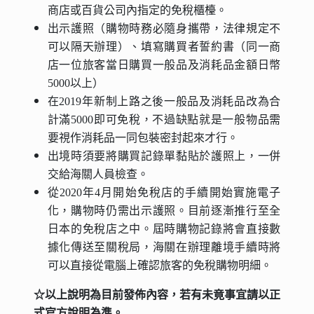
商店或百貨公司內指定的免稅櫃檯。
出示護照（購物時務必隨身攜帶，法律規定不
可以隔天辦理）、填寫購買者誓約書（同一商
店一位旅客當日購買一般品及消耗品金額日幣
5000以上）
在2019年新制上路之後一般品及消耗品改為合
計滿5000即可免稅，不過缺點就是一般物品需
要視作消耗品一同包裝密封起來才行。
出境時須要將購買記錄單黏貼於護照上，一併
交給海關人員檢查。
從2020年4月開始免稅店的手續開始實施電子
化，購物時仍需出示護照。目前逐漸推行至全
日本的免稅店之中。屆時購物記錄將會直接數
據化傳送至關稅局，海關在辦理離境手續時將
可以直接從電腦上確認旅客的免稅購物明細。
☆以上說明為目前發佈內容，若有未竟事宜請以正
式官方說明為準。