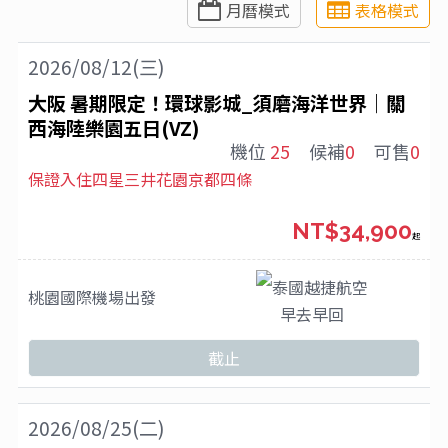
月曆模式
表格模式
2026/08/12(三)
大阪 暑期限定！環球影城_須磨海洋世界｜關
西海陸樂園五日(VZ)
機位
25
候補
0
可售
0
保證入住四星三井花園京都四條
NT$34,900
起
泰國越捷航空
桃園國際機場
出發
早去早回
截止
2026/08/25(二)