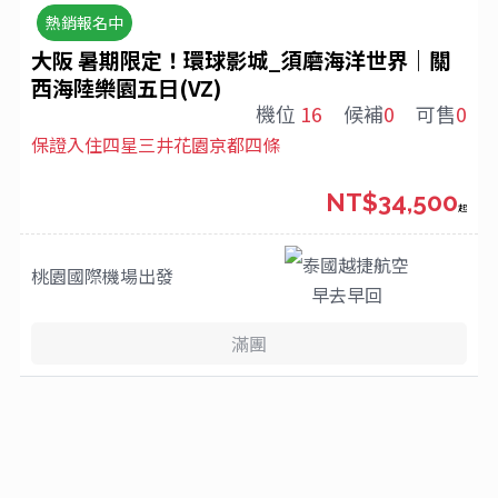
熱銷報名中
大阪 暑期限定！環球影城_須磨海洋世界｜關
西海陸樂園五日(VZ)
機位
16
候補
0
可售
0
保證入住四星三井花園京都四條
NT$34,500
起
泰國越捷航空
桃園國際機場
出發
早去早回
滿團