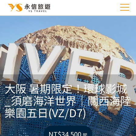
大阪 暑期限定！環球影城
_須磨海洋世界｜關西海陸
樂園五日(VZ/D7)
NT$34,500
起