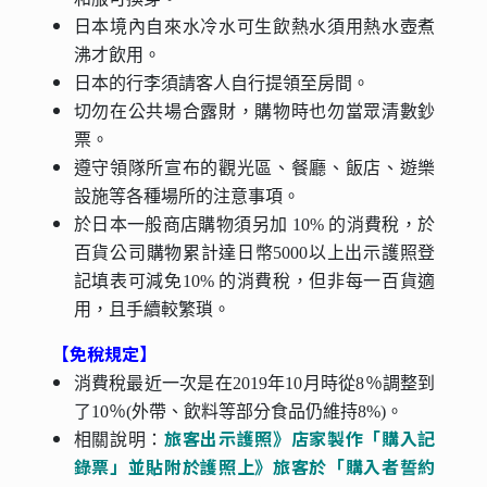
日本境內自來水冷水可生飲熱水須用熱水壺煮
沸才飲用。
日本的行李須請客人自行提領至房間。
切勿在公共場合露財，購物時也勿當眾清數鈔
票。
遵守領隊所宣布的觀光區、餐廳、飯店、遊樂
設施等各種場所的注意事項。
於日本一般商店購物須另加 10% 的消費稅，於
百貨公司購物累計達日幣5000以上出示護照登
記填表可減免10% 的消費稅，但非每一百貨適
用，且手續較繁瑣。
【免稅規定】
消費稅最近一次是在2019年10月時從8％調整到
了10％(外帶、飲料等部分食品仍維持8%)。
旅客出示護照》店家製作「購入記
相關說明：
錄票」並貼附於護照上》旅客於「購入者誓約