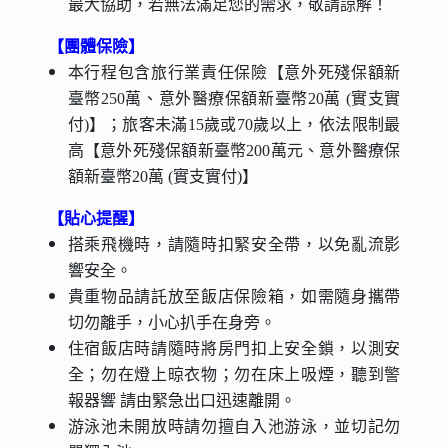
最大協助，若無法滿足您的需求，敬請諒解！
【團體保險】
本行程包含旅行業責任保險【意外死殘保額新
臺幣250萬、意外醫療保額新臺幣20萬 (實支實
付)】；旅客未滿15歲或70歲以上，依法限制最
高【意外死殘保額新臺幣200萬元、意外醫療保
額新臺幣20萬 (實支實付)】
【貼心提醒】
搭乘飛機時，請隨時扣緊安全帶，以免亂流影
響安全。
貴重物品請託放至飯店保險箱，如需隨身攜帶
切勿離手，小心扒手在身旁。
住宿飯店時請隨時將房門扣上安全鎖，以測安
全；勿在燈上晾衣物；勿在床上吸煙，聽到警
報器響 請由緊急出口迅速離開。
游泳池未開放時請勿擅自入池游泳，並切記勿