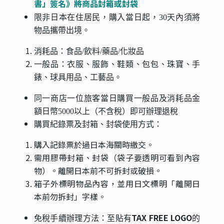
書」簽名》將商品封箱或封袋
限非日本在住居民，購入當日起，30天內須將
物品攜帶出境。
消耗品：食品/飲料/藥品/化妝品
一般品：衣服、服飾、鞋類、包包、珠寶、手
錶、球具用品、工藝品。
同一商店一位旅客當日購買一般品及消耗品金
額日幣5000以上（不含稅）即可辦理退稅
購買紀錄票及封箱、封袋使用方式：
購入記錄票於過日本海關時繳交。
需用膠帶封箱、封袋（袋子要透明可看到內容
物）。離開日本前不可拆封或破損。
箱子外標明物品內容，並用日文標明「離開日
本前勿拆封」字樣。
TAX FREE LOGO
免稅手續辦理方法：
至貼有
的