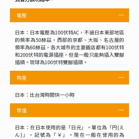
電壓
日本：日本電壓為100伏特AC，不過日本東部地區
的頻率為50赫茲，西部的京都、大阪、名古屋的
頻率為60赫茲，各大城市的主要飯店都有100伏特
和200伏特的電源插座，但是一般只能夠插入雙腳
插頭。琉球為100伏特雙腳插頭。
時差
日本：比台灣時間快一小時
幣值
日本：在日本使用的是「日元」。單位為「円(え
ん)」，記號為「￥」。現在一般在使用的為