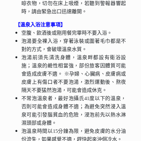
晾衣物，切勿在床上吸煙，若聽到警報器響起
時，請由緊急出口迅速離開。
【溫泉入浴注意事項】
空腹、飲酒後或剛用餐完畢時不要入浴。
泡湯要全裸入浴，穿著泳裝或圍著毛巾都是不
對的方式，會破壞溫泉水質。
泡湯前須先清洗身體，溫泉畔都設有衛浴設
施；溫泉的鹼性相當強，部份旅客因體質可能
會造成皮膚不適。 ※孕婦、心臟病、皮膚病或
皮膚上有傷口者不要泡湯，激烈運動後、熬夜
隔天不要猛然泡湯，可能會造成休克。
不常泡溫泉者，最好泡攝氏41度以下的溫泉，
否則可能會造成身體不適；為避免突然浸入溫
泉可能引發腦貧血的危險，浸泡前先以熱水淋
濕頭部或身體。
泡溫泉時間以15分鐘為限，避免皮膚的水分油
份流失，如果感覺不適，趕快起來沖個冷水。