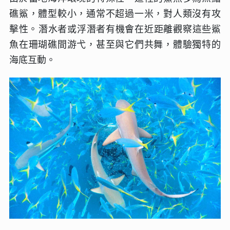
礁鯊，體型較小，通常不超過一米，對人類沒有攻
擊性。‌潛水者或浮潛者有機會在近距離觀察這些鯊
魚在珊瑚礁間游弋，甚至與它們共舞，體驗獨特的
海底互動。