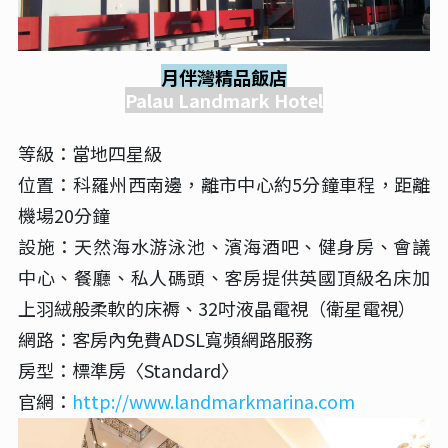
月伴灣精品飯店
Palau Landmark Hotel
等級：當地四星級
位置：科羅州西南邊，離市中心約5分鐘車程，距離
機場20分鐘
設施：天然海水游泳池、濱海酒吧、健身房、會議
中心、餐廳、私人碼頭、客房提供英國頂級名床加
上羽絨般柔軟的床褥、32吋液晶電視（衛星電視）
網路：客房內免費ADSL寬頻網路服務
房型：標準房〈Standard〉
官網：
http://www.landmarkmarina.com