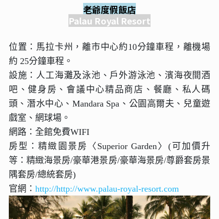
老爺度假飯店
Palau Royal Resort
位置：馬拉卡州，離市中心約10分鐘車程，離機場
約 25分鐘車程。
設施：人工海灘及泳池、戶外游泳池、濱海夜間酒
吧、健身房、會議中心精品商店、餐廳、私人碼
頭、潛水中心、Mandara Spa、公園高爾夫、兒童遊
戲室、網球場。
網路：全館免費WIFI
房型：精緻園景房〈Superior Garden〉(可加價升
等：精緻海景房/豪華港景房/豪華海景房/尊爵套房景
隅套房/總統套房)
官網：
http://http://www.palau-royal-resort.com