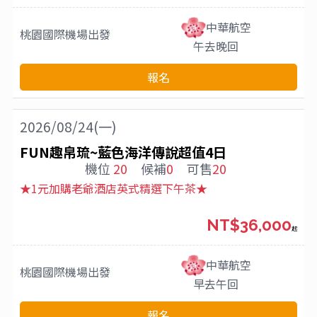
中華航空
桃園國際機場
出發
午去晚回
報名
2026/08/24(一)
FUN趣帛琉~藍色海洋傳說超值4日
機位
20
候補
0
可售
20
★1元加購老爺酒店英式精選下午茶★
NT$36,000
起
中華航空
桃園國際機場
出發
早去午回
報名