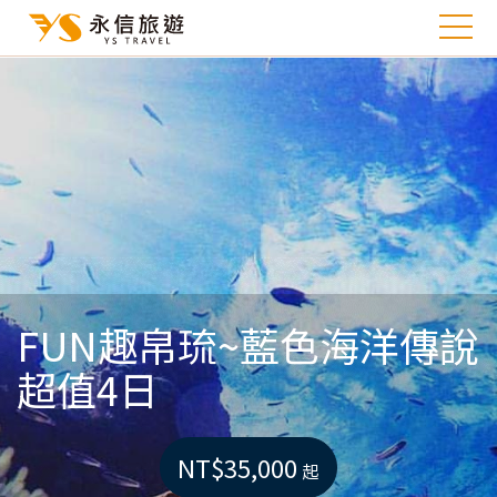
FUN趣帛琉~藍色海洋傳說
超值4日
NT$35,000
起