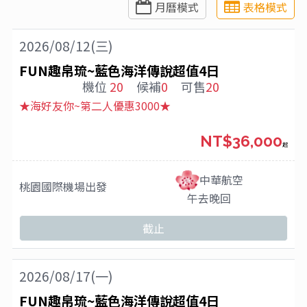
月曆模式
表格模式
2026/08/12(三)
FUN趣帛琉~藍色海洋傳說超值4日
機位
20
候補
0
可售
20
★海好友你~第二人優惠3000★
NT$36,000
起
中華航空
桃園國際機場
出發
午去晚回
截止
2026/08/17(一)
FUN趣帛琉~藍色海洋傳說超值4日