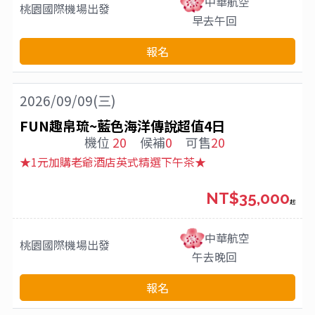
中華航空
桃園國際機場
出發
早去午回
報名
2026/09/09(三)
FUN趣帛琉~藍色海洋傳說超值4日
機位
20
候補
0
可售
20
★1元加購老爺酒店英式精選下午茶★
NT$35,000
起
中華航空
桃園國際機場
出發
午去晚回
報名