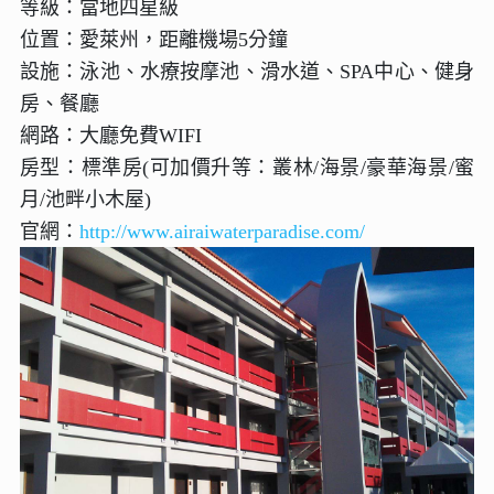
等級：當地四星級
位置：愛萊州，距離機場5分鐘
設施：泳池、水療按摩池、滑水道、SPA中心、健身
房、餐廳
網路：大廳免費WIFI
房型：標準房(可加價升等：叢林/海景/豪華海景/蜜
月/池畔小木屋)
官網：
http://www.airaiwaterparadise.com/