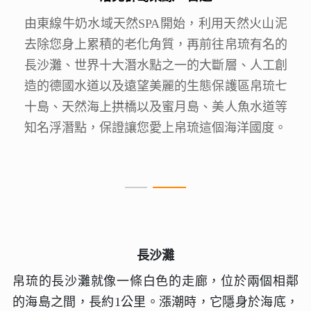
經典的軟珊瑚區、硬珊瑚區、新玫瑰珊瑚區、腦
由東線牛奶水域天然SPA開始，利用天然火山泥
紋石珊瑚區、山中湖以及沉船區，全部是來到帛
去除您身上累積的老化角質，再前往帛琉有名的
琉必定要去的浮潛點，保證讓您大飽眼福。
長沙灘、世界十大潛水點之一的大斷層、人工創
造的德國水道以及遠望美麗的生態保護區帛琉七
十島、天然海上拱橋以及蜜月島、美人魚水道等
知名浮潛點，保證讓您愛上帛琉這個海洋國度。
長沙灘
帛琉的長沙灘就像一條白色的走廊，位於兩個相鄰
的海島之間，長約1公里。漲潮時，它隱身於海底，