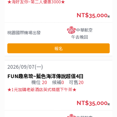
★海好友你~第二人優惠3000★
NT$35,000
起
中華航空
桃園國際機場
出發
午去晚回
報名
2026/09/07(一)
FUN趣帛琉~藍色海洋傳說超值4日
機位
20
候補
0
可售
20
★1元加購老爺酒店英式精選下午茶★
NT$35,000
起