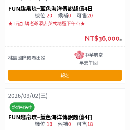
FUN趣帛琉~藍色海洋傳說超值4日
機位
20
候補
0
可售
20
★1元加購老爺酒店英式精選下午茶★
NT$36,000
起
中華航空
桃園國際機場
出發
早去午回
報名
2026/09/02(三)
熱銷報名中
FUN趣帛琉~藍色海洋傳說超值4日
機位
18
候補
0
可售
18