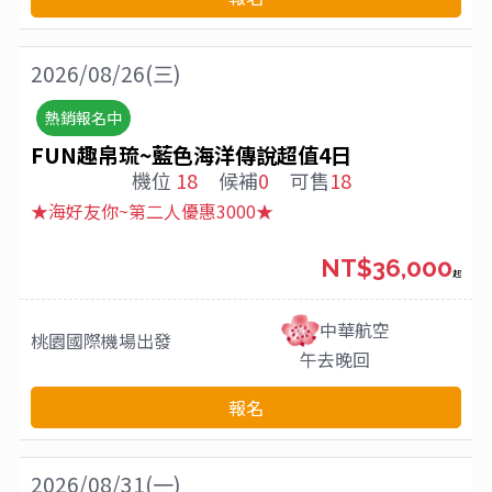
2026/08/26(三)
熱銷報名中
FUN趣帛琉~藍色海洋傳說超值4日
機位
18
候補
0
可售
18
★海好友你~第二人優惠3000★
NT$36,000
起
中華航空
桃園國際機場
出發
午去晚回
報名
2026/08/31(一)