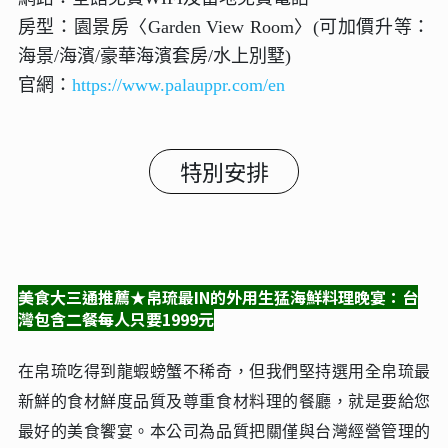
房型：園景房〈Garden View Room〉(可加價升等：
海景/海濱/豪華海濱套房/水上別墅)
官網：
https://www.palauppr.com/en
特別安排
美食大三通推薦★帛琉最IN的外用生猛海鮮料理晚宴：台
灣包含二餐每人只要1999元
在帛琉吃得到龍蝦螃蟹不稀奇，但我們堅持選用全帛琉最
新鮮的食材鮮度品質及尊重食材料理的餐廳，就是要給您
最好的美食饗宴。本公司為品質把關僅與台灣經營管理的