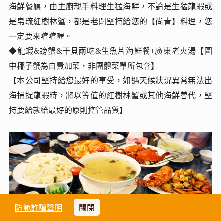
海鮮餐廳，由主廚親手料理生猛海鮮，不論是生猛龍蝦或
是帛琉紅樹林蟹，都是老闆堅持給您的【尚青】料理，您
一定要來嚐嚐喔。
◆龍蝦&螃蟹&干貝兩吃&生魚片海鮮餐+廣東老火湯【圖
中椰子蟹為自費加菜，非團體菜單所包含】
【本公司堅持給您最好的享受，如遇天候狀況異常無法出
海捕捉龍蝦時，將以等值的紅樹林蟹或其他海鮮替代，堅
持要給就給最好的原則控管品質】
防範詐騙聲明
關閉