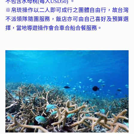
不包含水母稅(每人USD50) 。
※帛琉操作以二人即可成行之團體自由行，故台灣
不派領隊隨團服務，飯店亦可由自己喜好及預算選
擇，當地導遊操作會合車合船合餐服務。