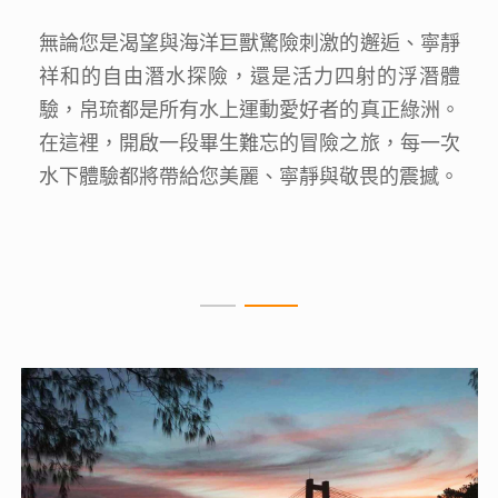
水
無論您是渴望與海洋巨獸驚險刺激的邂逅、寧靜
禁
祥和的自由潛水探險，還是活力四射的浮潛體
這
驗，帛琉都是所有水上運動愛好者的真正綠洲。
麼
在這裡，開啟一段畢生難忘的冒險之旅，每一次
水
水下體驗都將帶給您美麗、寧靜與敬畏的震撼。