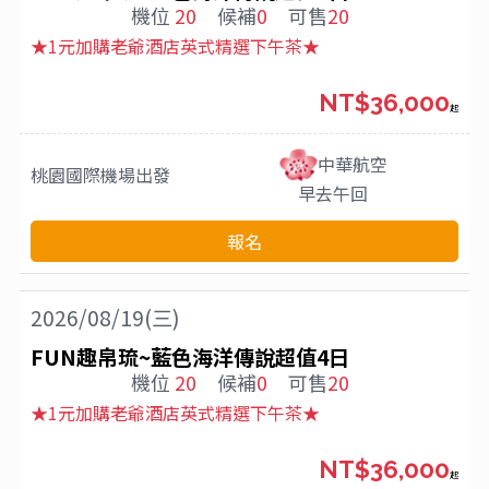
機位
20
候補
0
可售
20
★1元加購老爺酒店英式精選下午茶★
NT$36,000
起
中華航空
桃園國際機場
出發
早去午回
報名
2026/08/19(三)
FUN趣帛琉~藍色海洋傳說超值4日
機位
20
候補
0
可售
20
★1元加購老爺酒店英式精選下午茶★
NT$36,000
起