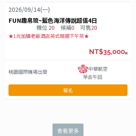
2026/09/14(一)
FUN趣帛琉~藍色海洋傳說超值4日
機位
20
候補
0
可售
20
★1元加購老爺酒店英式精選下午茶★
NT$35,000
起
中華航空
桃園國際機場
出發
早去午回
報名
查看更多