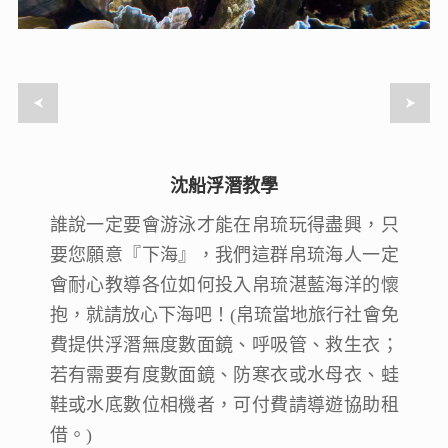
沈船浮潛教學
沈船浮潛教學
誰說一定要會游泳才能在帛琉玩得盡興，只
誰說一定要會游泳才能在帛琉玩得盡興，只
要您願意『下海』，我們這群帛琉海人一定
要您願意『下海』，我們這群帛琉海人一定
會耐心教導各位如何投入帛琉湛藍海洋的懷
會耐心教導各位如何投入帛琉湛藍海洋的懷
抱，就請放心下海吧！(帛琉當地旅行社會免
抱，就請放心下海吧！(帛琉當地旅行社會免
費提供浮潛無度數面鏡、呼吸管、救生衣；
費提供浮潛無度數面鏡、呼吸管、救生衣；
若有需要有度數面鏡、防寒衣或水母衣、蛙
若有需要有度數面鏡、防寒衣或水母衣、蛙
鞋或水底數位相機者，可付費請導遊協助租
鞋或水底數位相機者，可付費請導遊協助租
借。)
借。)