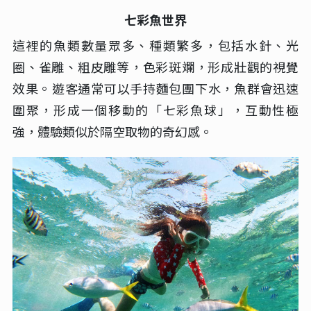
七彩魚世界
這裡的魚類數量眾多、種類繁多，包括水針、光
圈、雀雕、粗皮雕等，色彩斑斕，形成壯觀的視覺
效果。‌遊客通常可以手持麵包團下水，魚群會迅速
圍聚，形成一個移動的「七彩魚球」，互動性極
強，體驗類似於隔空取物的奇幻感。