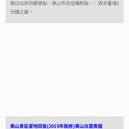
距日出好的觀賞點、黃山市百佳攝影點——清涼臺僅3
分鐘之遙。
黃山景區當地四星(2015年裝修)黃山白雲賓館