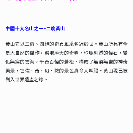
中國十大名山之一~二晚黃山
黃山它以三奇、四絕的奇異風采名冠於世。黃山所具有全
是大自然的傑作，劈地摩天的奇峰，玲瓏剔透的怪石，變
化無窮的雲海，千奇百怪的蒼松，構成了無窮無盡的神奇
美景，它偉、奇、幻、險的景色真令人叫絕。黃山現已被
列入世界遺產名錄。