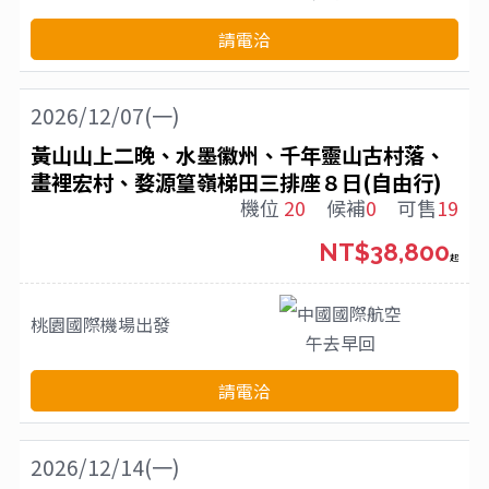
請電洽
2026/12/07(一)
黃山山上二晚、水墨徽州、千年靈山古村落、
畫裡宏村、婺源篁嶺梯田三排座８日(自由行)
機位
20
候補
0
可售
19
NT$38,800
起
中國國際航空
桃園國際機場
出發
午去早回
請電洽
2026/12/14(一)