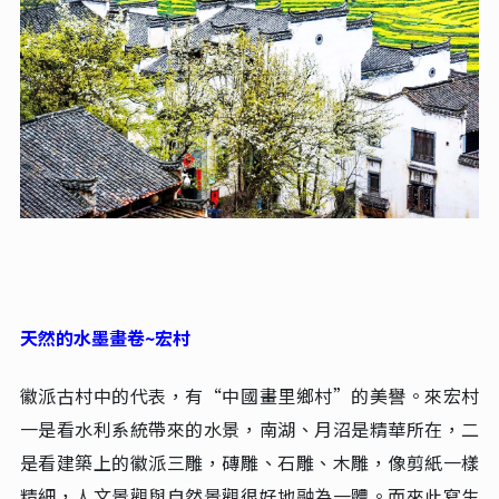
天然的水墨畫卷~宏村
徽派古村中的代表，有“中國畫里鄉村”的美譽。來宏村
一是看水利系統帶來的水景，南湖、月沼是精華所在，二
是看建築上的徽派三雕，磚雕、石雕、木雕，像剪紙一樣
精細，人文景觀與自然景觀很好地融為一體。而來此寫生