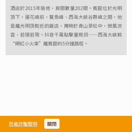
酒店於2015年裝修，房間數量202間。賓館位於光明
頂下，蓮花峰前，鰲魚峰、西海大峽谷群峰之間，他
是離光明頂較近的飯店，掩映於青山翠松中，微風流
雲，若隱若現。抖音千萬點擊量視訊——西海大峽穀
“網紅小火車”離賓館約5分鐘路程。
防範詐騙聲明
關閉