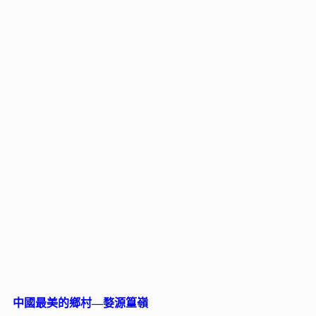
中國最美的鄉村—婺源篁嶺