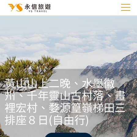
黃山山上二晚、水墨徽
州、千年靈山古村落、畫
裡宏村、婺源篁嶺梯田三
排座８日(自由行)