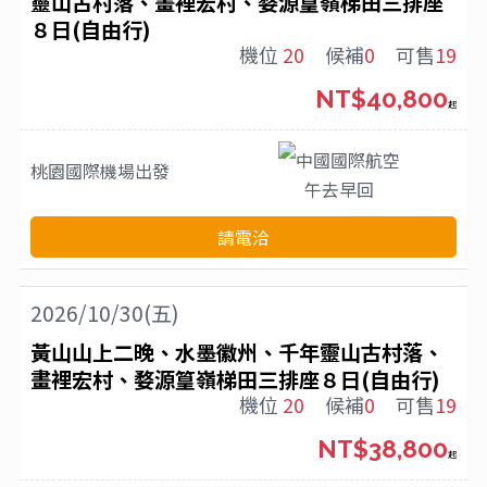
靈山古村落、畫裡宏村、婺源篁嶺梯田三排座
８日(自由行)
機位
20
候補
0
可售
19
NT$40,800
起
中國國際航空
桃園國際機場
出發
午去早回
請電洽
2026/10/30(五)
黃山山上二晚、水墨徽州、千年靈山古村落、
畫裡宏村、婺源篁嶺梯田三排座８日(自由行)
機位
20
候補
0
可售
19
NT$38,800
起