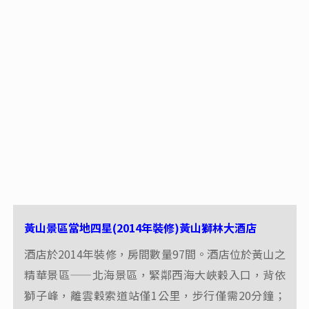
黃山景區當地四星(2014年裝修)黃山獅林大酒店
酒店於2014年裝修，房間數量97間。酒店位於黃山之
精華景區——北海景區，緊鄰西海大峽穀入口，背依
獅子峰，離雲穀索道站僅1公里，步行僅需20分鐘；