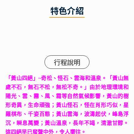
特色介紹
行程說明
「黃山四絕」~奇松、怪石、雲海和溫泉。「黃山無
處不石，無石不松，無松不奇。」由於地理環境和
陽光、雲、霧、風、霜等自然氣候影響，黃山的樹
形奇異，生命頑強；黃山怪石，怪在肖形巧似，星
羅棋布、千姿百態；黃山雲海，波濤起伏，峰島浮
沉，瞬息萬變；黃山溫泉，長年不竭，清澈甘醇。
這四絕早已蜚聲中外，令人嚮往。