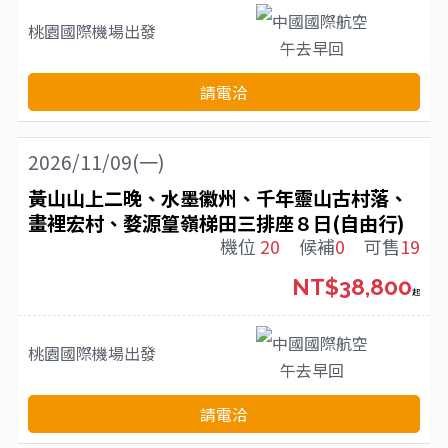
中國國際航空
桃園國際機場
出發
午去早回
請電洽
2026/11/09(一)
黃山山上二晚、水墨徽州、千年靈山古村落、
畫裡宏村、婺源篁嶺梯田三排座８日(自由行)
機位
20
候補
0
可售
19
NT$38,800
起
中國國際航空
桃園國際機場
出發
午去早回
請電洽