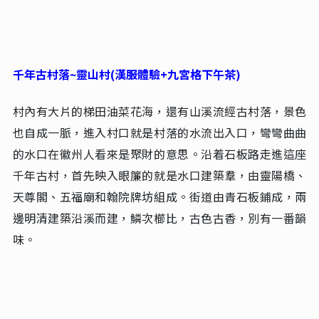
千年古村落~靈山村(漢服體驗+九宮格下午茶)
村內有大片的梯田油菜花海，還有山溪流經古村落，景色
也自成一脈，進入村口就是村落的水流出入口，彎彎曲曲
的水口在徽州人看來是聚財的意思。沿着石板路走進這座
千年古村，首先映入眼簾的就是水口建築羣，由靈陽橋、
天尊閣、五福廟和翰院牌坊組成。街道由青石板鋪成，兩
邊明清建築沿溪而建，鱗次櫛比，古色古香，別有一番韻
味。