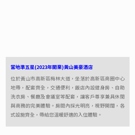
當地準五星(2023年開業)黃山美豪酒店
位於黃山市高新區梅林大道，坐落於高新區商圈中心
地帶，配套齊全，交通便利，飯店內設健身房、自助
洗衣房、餐廳及會議室等配套，讓客戶尊享兼具休閒
與商務的完美體驗。房間內採光明亮，視野開闊，各
式設施齊全，帶給您溫暖舒適的入住體驗。