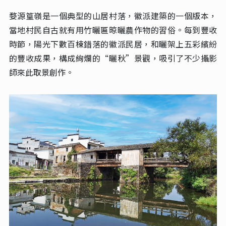
婺源篁嶺是一個典型的山居村落，徽派建築的一個版本，
當地村民自古就有用竹曬匾晾曬農作物的習俗。每到豐收
時節，陽光下數百棟錯落的徽派民居，和曬架上五彩繽紛
的豐收成果，構成絢爛的“曬秋”景觀，吸引了不少攝影
師來此取景創作。