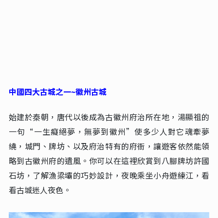
中國四大古城之一~徽州古城
始建於秦朝，唐代以後成為古徽州府治所在地，湯顯祖的
一句“一生癡絕夢，無夢到徽州”使多少人對它魂牽夢
繞，城門、牌坊、以及府治特有的府衙，讓遊客依然能領
略到古徽州府的遺風。你可以在這裡欣賞到八腳牌坊許國
石坊，了解漁梁壩的巧妙設計，夜晚乘坐小舟遊練江，看
看古城迷人夜色。