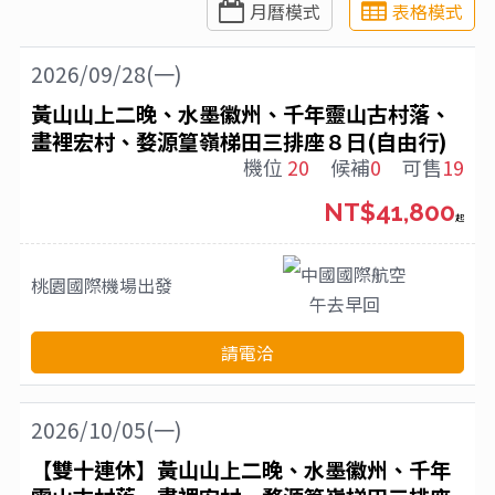
月曆模式
表格模式
2026/09/28(一)
黃山山上二晚、水墨徽州、千年靈山古村落、
畫裡宏村、婺源篁嶺梯田三排座８日(自由行)
機位
20
候補
0
可售
19
NT$41,800
起
中國國際航空
桃園國際機場
出發
午去早回
請電洽
2026/10/05(一)
【雙十連休】黃山山上二晚、水墨徽州、千年