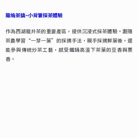
龍塢茶鎮~小背簍採茶體驗
作為西湖龍井茶的重要產區，提供沉浸式採茶體驗。跟隨
茶農學習“一芽一葉”的採摘手法，親手採摘鮮葉後，還
能參與傳統炒茶工藝，感受鐵鍋高溫下茶葉的豆香與栗
香‌。