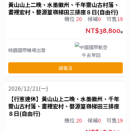
黃山山上二晚、水墨徽州、千年靈山古村落、
畫裡宏村、婺源篁嶺梯田三排座８日(自由行)
機位
20
候補
0
可售
19
NT$38,800
起
中國國際航空
桃園國際機場
出發
午去早回
請電洽
2026/12/21(一)
【行憲連休】黃山山上二晚、水墨徽州、千年
靈山古村落、畫裡宏村、婺源篁嶺梯田三排座
８日(自由行)
機位
20
候補
0
可售
19