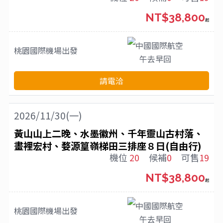
NT$38,800
起
中國國際航空
桃園國際機場
出發
午去早回
請電洽
2026/11/30(一)
黃山山上二晚、水墨徽州、千年靈山古村落、
畫裡宏村、婺源篁嶺梯田三排座８日(自由行)
機位
20
候補
0
可售
19
NT$38,800
起
中國國際航空
桃園國際機場
出發
午去早回