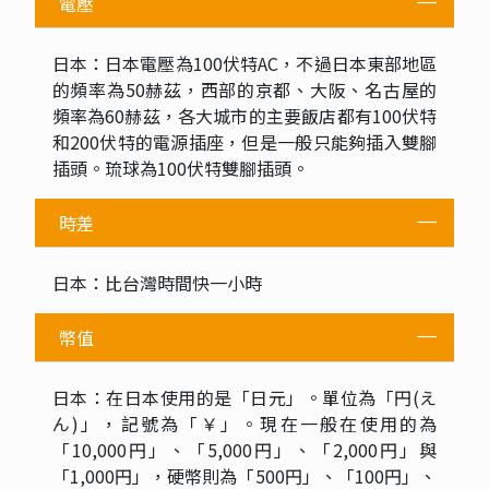
電壓
日本：日本電壓為100伏特AC，不過日本東部地區
的頻率為50赫茲，西部的京都、大阪、名古屋的
頻率為60赫茲，各大城市的主要飯店都有100伏特
和200伏特的電源插座，但是一般只能夠插入雙腳
插頭。琉球為100伏特雙腳插頭。
時差
日本：比台灣時間快一小時
幣值
日本：在日本使用的是「日元」。單位為「円(え
ん)」，記號為「￥」。現在一般在使用的為
「10,000円」、「5,000円」、「2,000円」與
「1,000円」，硬幣則為「500円」、「100円」、