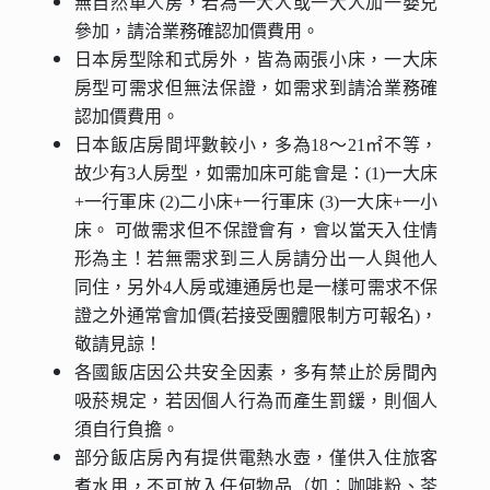
無自然單人房，若為一大人或一大人加一嬰兒
參加，請洽業務確認加價費用。
日本房型除和式房外，皆為兩張小床，一大床
房型可需求但無法保證，如需求到請洽業務確
認加價費用。
日本飯店房間坪數較小，多為18～21㎡不等，
故少有3人房型，如需加床可能會是：(1)一大床
+一行軍床 (2)二小床+一行軍床 (3)一大床+一小
床。 可做需求但不保證會有，會以當天入住情
形為主！若無需求到三人房請分出一人與他人
同住，另外4人房或連通房也是一樣可需求不保
證之外通常會加價(若接受團體限制方可報名)，
敬請見諒！
各國飯店因公共安全因素，多有禁止於房間內
吸菸規定，若因個人行為而產生罰鍰，則個人
須自行負擔。
部分飯店房內有提供電熱水壺，僅供入住旅客
煮水用，不可放入任何物品（如：咖啡粉、茶