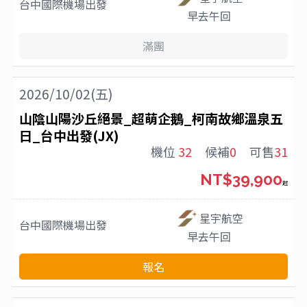
台中國際機場
出發
早去午回
滿團
2026/10/02(五)
山陰山陽沙丘絕景_超萌企鵝_柯南故鄉溫泉五
日_台中出發(JX)
機位
32
候補
0
可售
31
NT$39,900
起
星宇航空
台中國際機場
出發
早去午回
報名