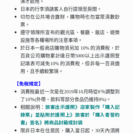
沸才飲用。
日本的行李須請客人自行提領至房間。
切勿在公共場合露財，購物時也勿當眾清數鈔
票。
遵守領隊所宣布的觀光區、餐廳、飯店、遊樂
設施等各種場所的注意事項。
於日本一般商店購物須另加 10% 的消費稅，於
百貨公司購物累計達日幣5000以上出示護照登
記填表可減免10% 的消費稅，但非每一百貨適
用，且手續較繁瑣。
【免稅規定】
消費稅最近一次是在2019年10月時從8％調整到
了10％(外帶、飲料等部分食品仍維持8%)。
旅客出示護照》店家製作「購入記
相關說明：
錄票」並貼附於護照上》旅客於「購入者誓約
書」簽名》將商品封箱或封袋
限非日本在住居民，購入當日起，30天內須將