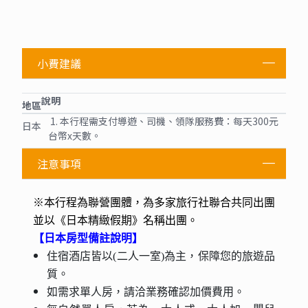
小費建議
說明
地區
1. 本行程需支付導遊、司機、領隊服務費：每天300元
日本
台幣x天數。
注意事項
※本行程為聯營團體，為多家旅行社聯合共同出團
並以《日本精緻假期》名稱出團。
【日本房型備註說明】
住宿酒店皆以(二人一室)為主，保障您的旅遊品
質。
如需求單人房，請洽業務確認加價費用。