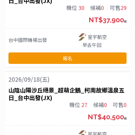
日_台中出發(JX)
機位
30
候補
0
可售
29
NT$37,900
起
星宇航空
台中國際機場
出發
早去午回
報名
2026/09/18(五)
山陰山陽沙丘絕景_超萌企鵝_柯南故鄉溫泉五
日_台中出發(JX)
機位
27
候補
0
可售
0
NT$40,500
起
星宇航空