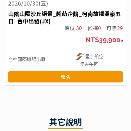
2026/10/30(五)
山陰山陽沙丘絕景_超萌企鵝_柯南故鄉溫泉五
日_台中出發(JX)
機位
30
候補
0
可售
29
NT$39,900
起
星宇航空
台中國際機場
出發
早去午回
報名
其它說明