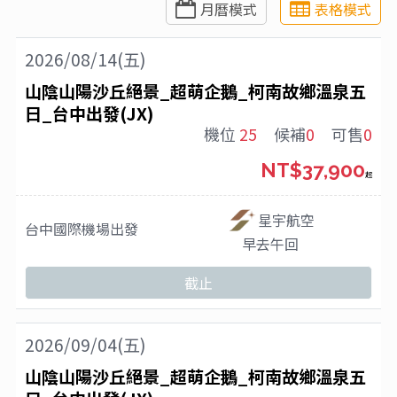
月曆模式
表格模式
2026/08/14(五)
山陰山陽沙丘絕景_超萌企鵝_柯南故鄉溫泉五
日_台中出發(JX)
機位
25
候補
0
可售
0
NT$37,900
起
星宇航空
台中國際機場
出發
早去午回
截止
2026/09/04(五)
山陰山陽沙丘絕景_超萌企鵝_柯南故鄉溫泉五