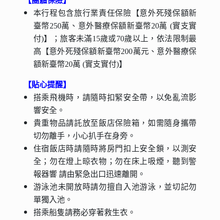
【團體保險】
本行程包含旅行業責任保險【意外死殘保額新
臺幣250萬、意外醫療保額新臺幣20萬 (實支實
付)】；旅客未滿15歲或70歲以上，依法限制最
高【意外死殘保額新臺幣200萬元、意外醫療保
額新臺幣20萬 (實支實付)】
【貼心提醒】
搭乘飛機時，請隨時扣緊安全帶，以免亂流影
響安全。
貴重物品請託放至飯店保險箱，如需隨身攜帶
切勿離手，小心扒手在身旁。
住宿飯店時請隨時將房門扣上安全鎖，以測安
全；勿在燈上晾衣物；勿在床上吸煙，聽到警
報器響 請由緊急出口迅速離開。
游泳池未開放時請勿擅自入池游泳，並切記勿
單獨入池。
搭乘船隻請務必穿著救生衣。