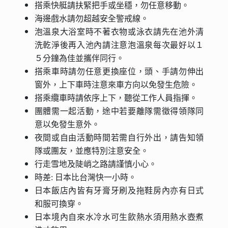
搭乘快艇請扶緊把手或坐穩，勿任意移動。
海邊戲水請勿超越安全警戒線。
泡溫泉大浴室時不著衣物或泳衣請先在池外清
洗乾淨後再入池內請注意泡溫泉每次最好以１
５分鐘為佳並攜伴同行。
搭乘車時請勿任意更換座位，頭、手請勿伸出
窗外，上下車時注意來車方向以免發生危險。
搭乘纜車時請依序上下，聽從工作人員指揮。
團體需一起活動，途中若要離隊需徵得領隊同
意以免發生意外。
夜間或自由活動時間若需自行外出，請告知領
隊或團友，並應特別注意安全。
行走雪地及陡峭之路請謹慎小心。
時差: 日本比台灣快一小時。
日本飯店內皆有牙膏牙刷及拖鞋房內亦有日式
和服可換穿。
日本境內自來水冷水可生飲熱水須用熱水壺煮