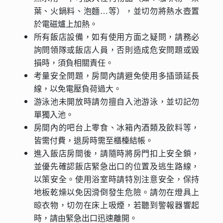
葉、火鍋料、泡麵…等），並切勿將熱水壺置
於電磁爐上加熱。
所有飯店設備，如有使用方面之疑問，請務必
詢問領隊或飯店人員，否則造成危安問題或毀
損時，須負相關責任。
考量安全問題，房間內請避免使用多插頭延長
線，以免電壓負荷過大。
游泳池未開放時請勿擅自入池游泳，並切記勿
單獨入池。
房間內的吧台上零食、冰箱內酒類及飲料等，
皆需付費，退房時需至櫃檯結帳。
進入飯店房間後，請隨時將房門扣上安全鎖，
並優先確認飯店緊急出口的位置及逃生路線，
以策安全。使用浴室時請特別注意安全，保持
地板乾燥以免因滑倒發生危險。請勿在燈具上
晾衣物，切勿在床上吸煙，若聽到警報器響起
時，請由緊急出口迅速離開。