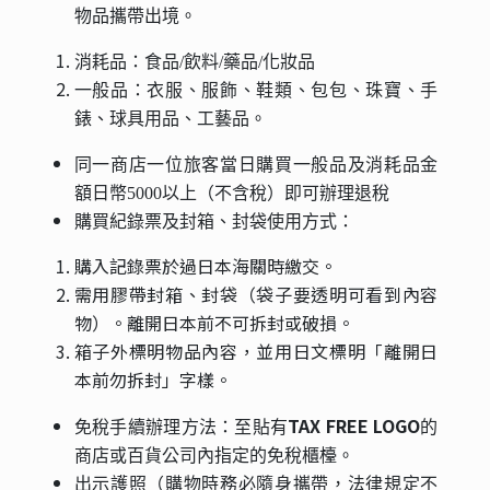
物品攜帶出境。
消耗品：食品/飲料/藥品/化妝品
一般品：衣服、服飾、鞋類、包包、珠寶、手
錶、球具用品、工藝品。
同一商店一位旅客當日購買一般品及消耗品金
額日幣5000以上（不含稅）即可辦理退稅
購買紀錄票及封箱、封袋使用方式：
購入記錄票於過日本海關時繳交。
需用膠帶封箱、封袋（袋子要透明可看到內容
物）。離開日本前不可拆封或破損。
箱子外標明物品內容，並用日文標明「離開日
本前勿拆封」字樣。
TAX FREE LOGO
免稅手續辦理方法：
至貼有
的
商店或百貨公司內指定的免稅櫃檯。
出示護照（購物時務必隨身攜帶，法律規定不