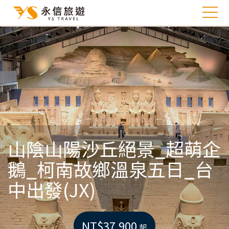
山陰山陽沙丘絕景_超萌企
鵝_柯南故鄉溫泉五日_台
中出發(JX)
NT$37,900
起