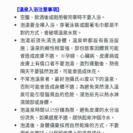
【溫泉入浴注意事項】
空腹、飲酒後或剛用餐完畢時不要入浴。
泡湯要全裸入浴，穿著泳裝或圍著毛巾都是不
對的方式，會破壞溫泉水質。
泡湯前須先清洗身體，溫泉畔都設有衛浴設
施；溫泉的鹼性相當強，部份旅客因體質可能
會造成皮膚不適。 ※孕婦、心臟病、皮膚病或
皮膚上有傷口者不要泡湯，激烈運動後、熬夜
隔天不要猛然泡湯，可能會造成休克。
不常泡溫泉者，最好泡攝氏41度以下的溫泉，
否則可能會造成身體不適；為避免突然浸入溫
泉可能引發腦貧血的危險，浸泡前先以熱水淋
濕頭部或身體。
泡溫泉時間以15分鐘為限，避免皮膚的水分油
份流失，如果感覺不適，趕快起來沖個冷水。
泡湯後，身體儘量採用自然乾燥的方式，不要