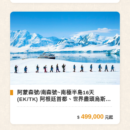
阿蒙森號/南森號~南極半島16天
(EK/TK) 阿根廷首都、世界盡頭烏斯懷
亞
499,000