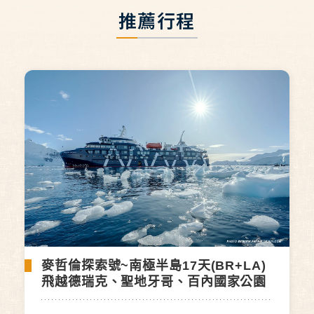
推薦行程
麥哲倫探索號~南極半島17天(BR+LA)
飛越德瑞克、聖地牙哥、百內國家公園