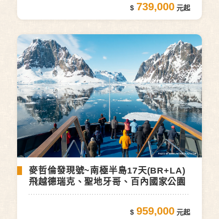
739,000
麥哲倫發現號~南極半島17天(BR+LA)
飛越德瑞克、聖地牙哥、百內國家公園
959,000