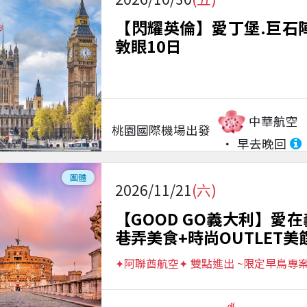
【閃耀英倫】愛丁堡.巨石
敦眼10日
中華航空
桃園國際機場
出發
早去晚回
團體
2026/11/21
(六)
【GOOD GO義大利】愛
巷弄美食+時尚OUTLET美
✦阿聯酋航空✦ 雙點進出 ~限定早鳥專