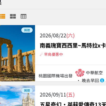
果
團體
2026/08/22
(六)
南義瑰寶西西里~馬特拉x卡
☄︎ 早鳥優惠中
中華航空
桃園國際機場
出發
晚去早回
團體
2026/09/11
(五)
五星奇幻·英蘇愛傳奇13天