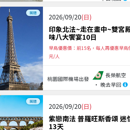
團體
2026/09/20
(日)
印象北法~走在畫中~雙宮
味八大饗宴10日
早鳥優惠價：前15名，每人再優惠早鳥價$
元/人
長榮航空
桃園國際機場
出發
晚去早回
團體
2026/09/20
(日)
紫戀南法 普羅旺斯香頌 迷
13天