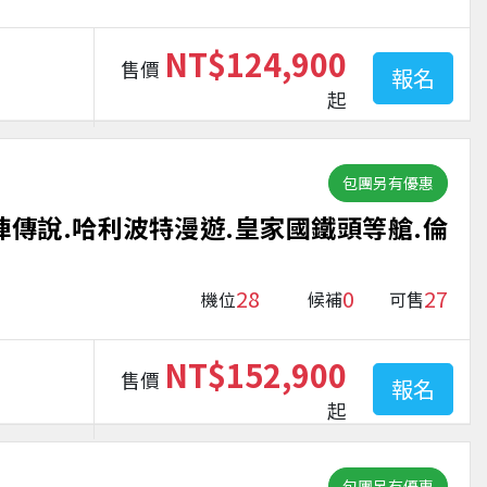
NT$124,900
售價
報名
起
包團另有優惠
陣傳說.哈利波特漫遊.皇家國鐵頭等艙.倫
28
0
27
機位
候補
可售
NT$152,900
售價
報名
起
包團另有優惠