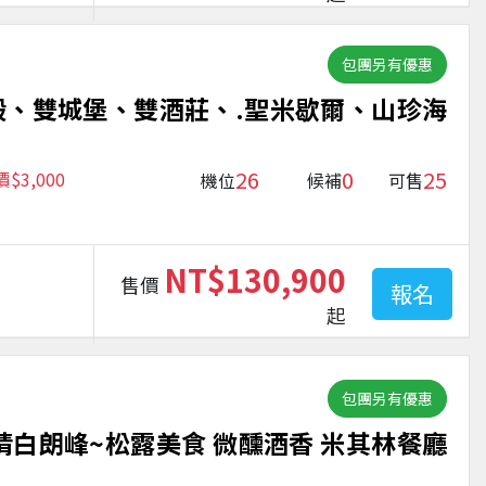
包團另有優惠
殿、雙城堡、雙酒莊、.聖米歇爾、山珍海
26
0
25
3,000
機位
候補
可售
NT$130,900
售價
報名
起
包團另有優惠
情白朗峰~松露美食 微醺酒香 米其林餐廳