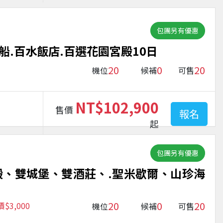
包團另有優惠
船.百水飯店.百選花園宮殿10日
20
0
20
機位
候補
可售
NT$102,900
售價
報名
起
包團另有優惠
殿、雙城堡、雙酒莊、.聖米歇爾、山珍海
20
0
20
3,000
機位
候補
可售