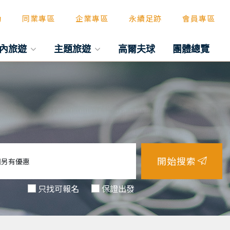
動
同業專區
企業專區
永續足跡
會員專區
內旅遊
主題旅遊
高爾夫球
團體總覽
開始搜索
只找可報名
保證出發