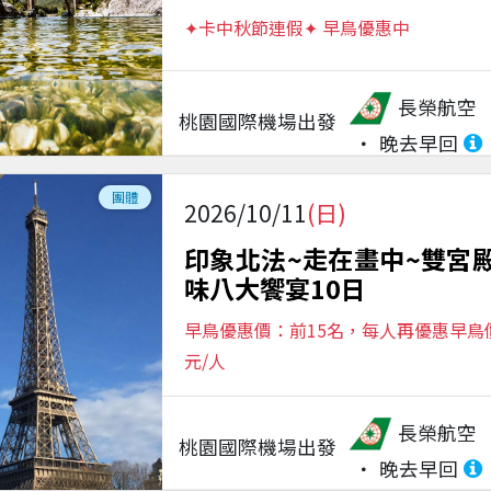
✦卡中秋節連假✦ 早鳥優惠中
長榮航空
桃園國際機場
出發
晚去早回
團體
2026/10/11
(日)
印象北法~走在畫中~雙宮
味八大饗宴10日
早鳥優惠價：前15名，每人再優惠早鳥價$
元/人
長榮航空
桃園國際機場
出發
晚去早回