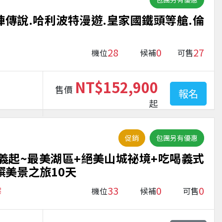
陣傳說.哈利波特漫遊.皇家國鐵頭等艙.倫
28
0
27
機位
候補
可售
NT$152,900
售價
報名
起
促銷
包團另有優惠
在義起~最美湖區+絕美山城祕境+吃喝義式
饌美景之旅10天
33
0
0
案
機位
候補
可售