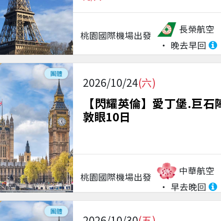
長榮航空
桃園國際機場
出發
晚去早回
團體
2026/10/24
(六)
【閃耀英倫】愛丁堡.巨石
敦眼10日
中華航空
桃園國際機場
出發
早去晚回
團體
2026/10/30
(五)