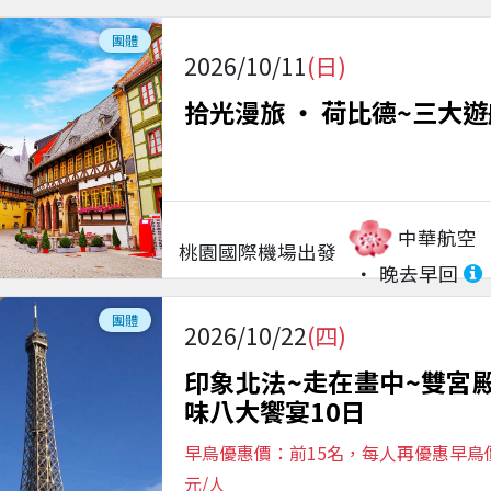
團體
2026/10/11
(日)
拾光漫旅 ‧ 荷比德~三大遊
中華航空
桃園國際機場
出發
晚去早回
團體
2026/10/22
(四)
印象北法~走在畫中~雙宮
味八大饗宴10日
早鳥優惠價：前15名，每人再優惠早鳥價$
元/人