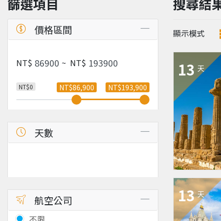
篩選項目
搜尋結
價格區間
顯示模式
NT$
~
NT$
13
天
NT$0
NT$86,900
NT$193,900
天數
13
天
航空公司
不限