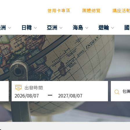
信用卡專區
團體總覽
講座活
美洲
日韓
亞洲
海島
遊輪
國
出發時間