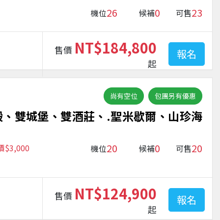
26
0
23
機位
候補
可售
NT$184,800
售價
報名
起
尚有空位
包團另有優惠
殿、雙城堡、雙酒莊、.聖米歇爾、山珍海
20
0
20
3,000
機位
候補
可售
NT$124,900
售價
報名
起