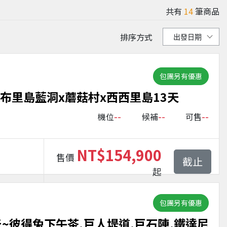
共有
14
筆商品
排序方式
包團另有優惠
布里島藍洞x蘑菇村x西西里島13天
--
--
--
機位
候補
可售
NT$154,900
售價
截止
起
包團另有優惠
~彼得兔下午茶.巨人堤道.巨石陣.鐵達尼