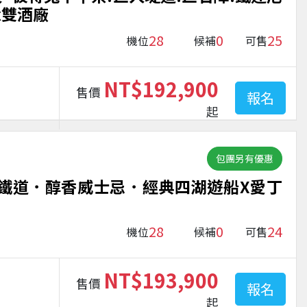
x雙酒廠
28
0
25
機位
候補
可售
NT$192,900
售價
報名
起
包團另有優惠
鐵道．醇香威士忌．經典四湖遊船X愛丁
28
0
24
機位
候補
可售
NT$193,900
售價
報名
起