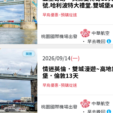
號.哈利波特大禮堂.雙城堡
早鳥優惠~預購從速
中華航空
桃園國際機場
出發
早去晚回
團體
2026/09/14
(一)
情迷英倫．雙城漫遊~高地
堡．倫敦13天
早鳥優惠~預購從速
中華航空
桃園國際機場
出發
早去晚回