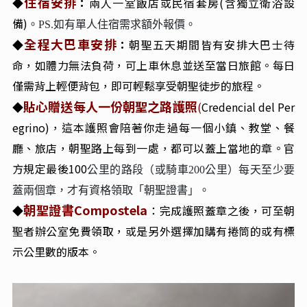
住宿安排
◆
：
兩人一室飯店或民宿套房(含獨立衛浴設
備)
。PS.如有單人住宿需求額外報價。
全程大巴車安排
◆
：
朝聖五天期間皆有安排大巴士待
命，如體力無法負荷，可上車休息並送至當日旅館。每日
僅需背上輕便背包，即可輕鬆享受朝聖徒步的旅程。
貼心贈送每人一份朝聖之路護照
◆
(
Credencial del Per
egrino)，這本護照會陪著你走過每一個小鎮、教堂、餐
廳、旅店，朝聖路上每到一處，都可以蓋上當地的章。官
方規定最後100
公里的路段（或騎車200公里）每天至少要
蓋兩個章，才有資格領取「朝聖證書」。
朝聖證書Compostela
◆
：完成護照蓋章之後，可至朝
聖者辦公室免費領取，或是另外選擇加購有捲筒的或有標
示公里數的版本。