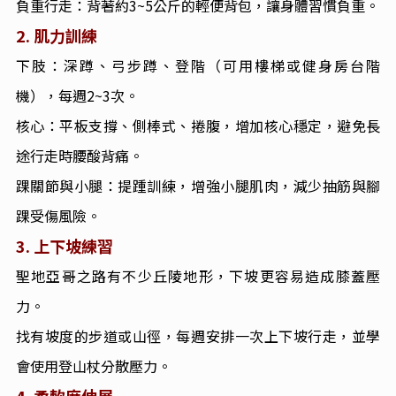
負重行走：背著約3~5公斤的輕便背包，讓身體習慣負重。
2.
肌力訓練
下肢：深蹲、弓步蹲、登階（可用樓梯或健身房台階
機），每週2~3次。
核心：平板支撐、側棒式、捲腹，增加核心穩定，避免長
途行走時腰酸背痛。
踝關節與小腿：提踵訓練，增強小腿肌肉，減少抽筋與腳
踝受傷風險。
3.
上下坡練習
聖地亞哥之路有不少丘陵地形，下坡更容易造成膝蓋壓
力。
找有坡度的步道或山徑，每週安排一次上下坡行走，並學
會使用登山杖分散壓力。
4.
柔軟度伸展