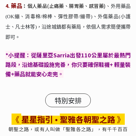
藥品
4.
：
個人藥品(止痛藥、腸胃藥、感冒藥)
、外用藥品
(OK繃、消毒棉/棉棒、彈性膠帶/繃帶)、外傷藥品(小護
士、凡士林等)，沿途城鎮都有藥局，依個人需求簡便攜帶
即可。
*
小提醒：從薩里亞Sarria出發110公里屬於最熱門
路段，沿途基礎設施完善，你只要確保鞋襪+ 輕量裝
備+藥品就能安心走完。
特別安排
《
聖雅各朝聖之路
》
星星指引 •
朝聖之路，或有人叫做「聖雅各之路」，有千千百百