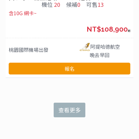
機位
20
候補
0
可售
13
含10G 網卡~
NT$108,900
起
阿提哈德航空
桃園國際機場
出發
晚去早回
報名
查看更多