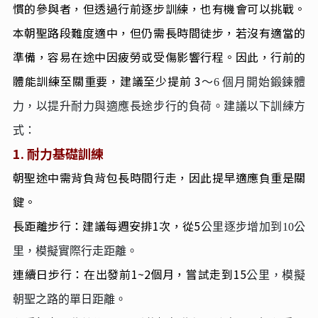
慣的參與者，但透過行前逐步訓練，也有機會可以挑戰。
本朝聖路段難度適中，但仍需長時間徒步，若沒有適當的
準備，容易在途中因疲勞或受傷影響行程。因此，行前的
體能訓練至關重要，建議至少提前 3
～6 個月開始鍛鍊體
力，以提升耐力與適應長途步行的負荷。建議以下訓練方
式：
1.
耐力基礎訓練
朝聖途中需背負背包長時間行走，因此提早適應負重是關
鍵。
長距離步行：建議每週安排1次，從5
公里逐步增加到10公
里，模擬實際行走距離。
連續日步行：在出發前1~2個月，嘗試走到15
公里，模擬
朝聖之路的單日距離。