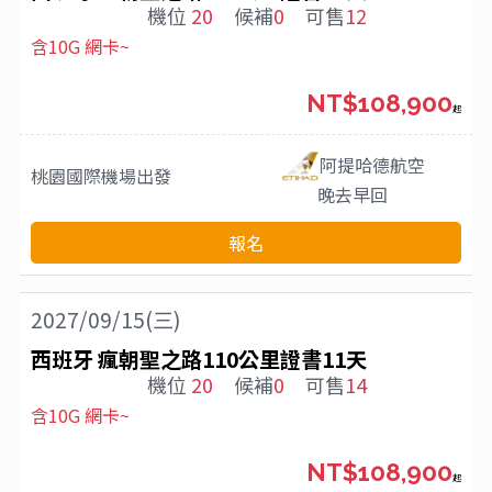
機位
20
候補
0
可售
12
含10G 網卡~
NT$108,900
起
阿提哈德航空
桃園國際機場
出發
晚去早回
報名
2027/09/15(三)
西班牙 瘋朝聖之路110公里證書11天
機位
20
候補
0
可售
14
含10G 網卡~
NT$108,900
起