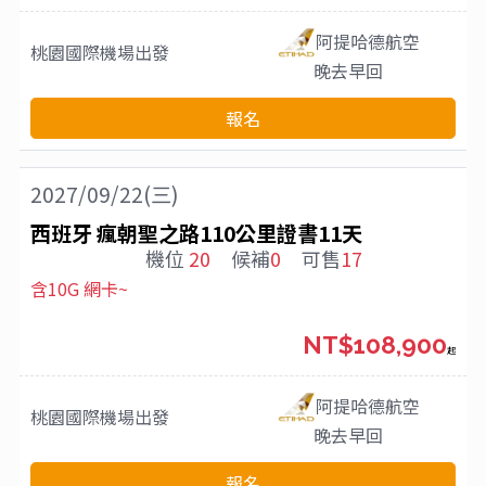
阿提哈德航空
桃園國際機場
出發
晚去早回
報名
2027/09/22(三)
西班牙 瘋朝聖之路110公里證書11天
機位
20
候補
0
可售
17
含10G 網卡~
NT$108,900
起
阿提哈德航空
桃園國際機場
出發
晚去早回
報名