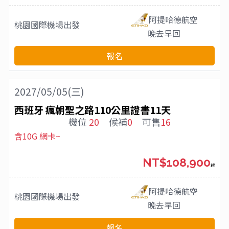
阿提哈德航空
桃園國際機場
出發
晚去早回
報名
2027/05/05(三)
西班牙 瘋朝聖之路110公里證書11天
機位
20
候補
0
可售
16
含10G 網卡~
NT$108,900
起
阿提哈德航空
桃園國際機場
出發
晚去早回
報名