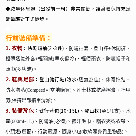
◆減量休息週（出發前一周）非常關鍵，讓身體保持充足
能量應對正式徒步。
◆
行前裝備準備
：
1. 衣物
：
快乾短袖(2~3件)
、防曬袖套、登山褲+休閒褲、
輕薄透氣外套+輕羽絨(早晚偏冷)、輕便雨衣、防曬帽子和
頭巾(多功能)。
2. 鞋與足部
：
登山健行鞋(防水/
透氣為佳)、休閒拖鞋、
防水泡貼(Compeed可當地購買)、凡士林或抗摩擦膏、指甲
剪(保持足部指甲清潔)。
3. 裝備背包
：
健行背包(10~15L)、登山杖(
至少1支)、水
壺(600ml~1L)、防曬油(必備)、擦汗毛巾、曬衣夾或衣架、
小頭燈(選配)、行動電源、隨身小包(收納隨身貴重物品)。