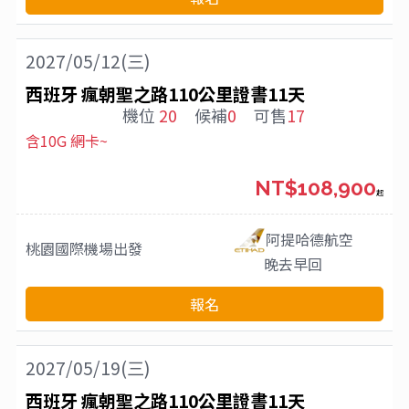
2027/05/12(三)
西班牙 瘋朝聖之路110公里證書11天
機位
20
候補
0
可售
17
含10G 網卡~
NT$108,900
起
阿提哈德航空
桃園國際機場
出發
晚去早回
報名
2027/05/19(三)
西班牙 瘋朝聖之路110公里證書11天