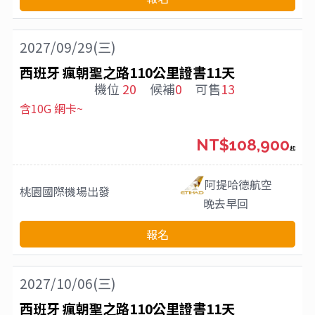
2027/09/29(三)
西班牙 瘋朝聖之路110公里證書11天
機位
20
候補
0
可售
13
含10G 網卡~
NT$108,900
起
阿提哈德航空
桃園國際機場
出發
晚去早回
報名
2027/10/06(三)
西班牙 瘋朝聖之路110公里證書11天