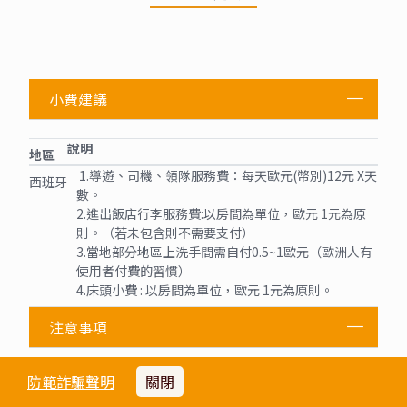
小費建議
說明
地區
1.導遊、司機、領隊服務費：每天歐元(幣別)12元 X天
西班牙
數。
2.進出飯店行李服務費:以房間為單位，歐元 1元為原
則。（若未包含則不需要支付）
3.當地部分地區上洗手間需自付0.5~1歐元（歐洲人有
使用者付費的習慣）
4.床頭小費 : 以房間為單位，歐元 1元為原則。
注意事項
重要注意事項：
防範詐騙聲明
關閉
※西班牙
飯店入住前