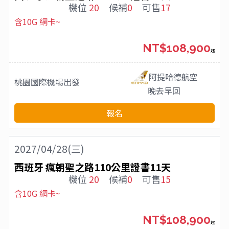
機位
20
候補
0
可售
17
含10G 網卡~
NT$108,900
起
阿提哈德航空
桃園國際機場
出發
晚去早回
報名
2027/04/28(三)
西班牙 瘋朝聖之路110公里證書11天
機位
20
候補
0
可售
15
含10G 網卡~
NT$108,900
起