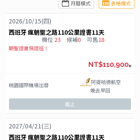
月曆模式
表格模式
2026/10/15(四)
西班牙 瘋朝聖之路110公里證書11天
機位
23
候補
0
可售
18
朝聖證書保證班！
NT$110,900
起
阿提哈德航空
桃園國際機場
出發
晚去早回
截止
2027/04/21(三)
西班牙 瘋朝聖之路110公里證書11天