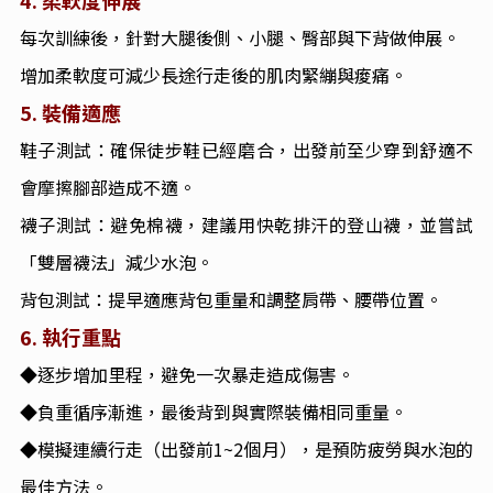
每次訓練後，針對大腿後側、小腿、臀部與下背做伸展。
增加柔軟度可減少長途行走後的肌肉緊繃與痠痛。
5.
裝備適應
鞋子測試：確保徒步鞋已經磨合，出發前至少穿到舒適不
會摩擦腳部造成不適。
襪子測試：避免棉襪，建議用快乾排汗的登山襪，並嘗試
「雙層襪法」減少水泡。
背包測試：提早適應背包重量和調整肩帶、腰帶位置。
6.
執行重點
◆逐步增加里程，避免一次暴走造成傷害。
◆負重循序漸進，最後背到與實際裝備相同重量。
◆模擬連續行走（出發前1~2個月），是預防疲勞與水泡的
最佳方法。