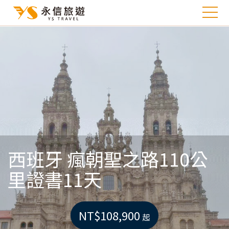
西班牙 瘋朝聖之路110公
里證書11天
NT$108,900
起