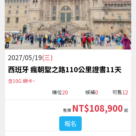
2027/05/19
(三)
西班牙 瘋朝聖之路110公里證書11天
含10G 網卡~
20
0
12
機位
候補
可售
NT$108,900
售價
起
報名