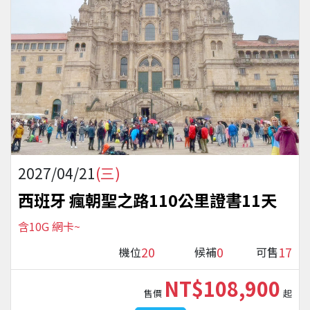
2027/04/21
(三)
西班牙 瘋朝聖之路110公里證書11天
含10G 網卡~
20
0
17
機位
候補
可售
NT$108,900
售價
起