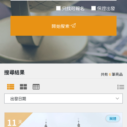
只找可報名
保證出發
開始搜索
搜尋結果
共有
6
筆商品
團體
11
天