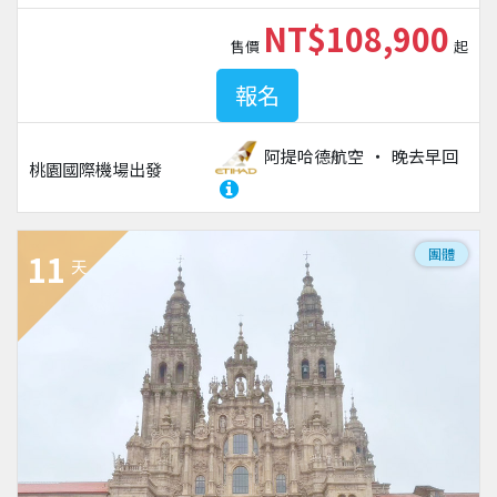
NT$108,900
售價
起
報名
阿提哈德航空
晚去早回
桃園國際機場
出發
團體
11
天