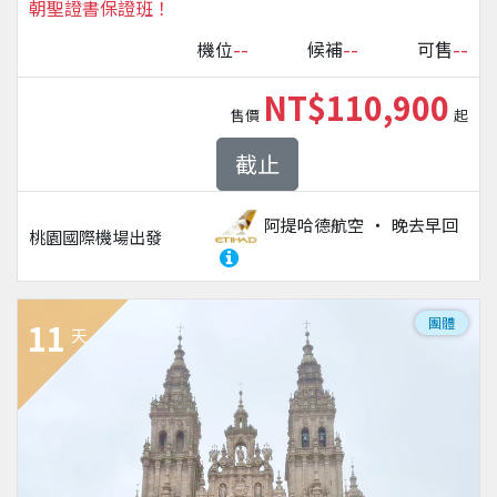
朝聖證書保證班！
--
--
--
機位
候補
可售
NT$110,900
售價
起
截止
阿提哈德航空
晚去早回
桃園國際機場
出發
團體
11
天