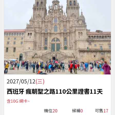
2027/05/12
(三)
西班牙 瘋朝聖之路110公里證書11天
含10G 網卡~
20
0
17
機位
候補
可售