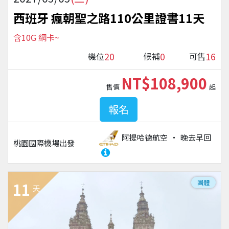
西班牙 瘋朝聖之路110公里證書11天
含10G 網卡~
20
0
16
機位
候補
可售
NT$108,900
售價
起
報名
阿提哈德航空
晚去早回
桃園國際機場
出發
團體
11
天