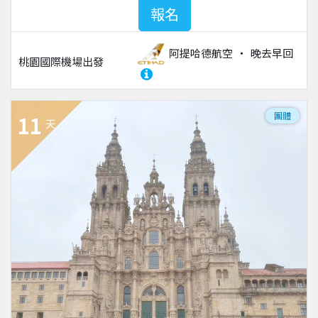
報名
阿提哈德航空
晚去早回
桃園國際機場
出發
團體
11
天