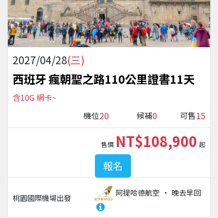
2027/04/28
(三)
西班牙 瘋朝聖之路110公里證書11天
含10G 網卡~
20
0
15
機位
候補
可售
NT$108,900
售價
起
報名
阿提哈德航空
晚去早回
桃園國際機場
出發