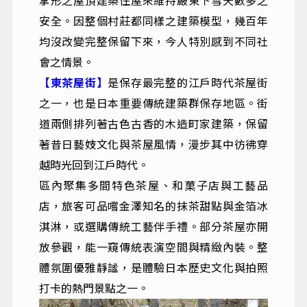
掌形之屋頂建築住屋來維持嚴東下雪天數多之
安全。因整個村莊都同樣之建築模型，幾百年
均沒改變完整保留下來，今人特別感到不同社
會之情景。
【東茶屋街】
是保存最完整的江戶時代茶屋街
之一，也是日本重要傳統建築群保存地區。街
道兩側排列著古色古香的木造町家建築，保留
著昔日藝妓文化與茶屋風情，漫步其中彷彿穿
越時光回到江戶時代。
區內聚集多間特色茶屋、和菓子店與工藝品
店，旅客可品嚐金澤知名的抹茶甜點與金箔冰
淇淋，或選購傳統工藝伴手禮。部分茶屋亦開
放參觀，能一窺傳統表演空間與精緻內裝。整
體氛圍優雅靜謐，是體驗日本歷史文化與拍照
打卡的熱門景點之一。