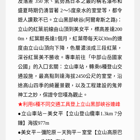
及落差 350 米、氣勢爲日本之最的稱名瀑布和
盛夏時期仍湧冒著 2～5度泉水的室堂等，都令
遊人讚歎不已。立山黑部峽谷(阿爾卑斯之路)：
立山的紅葉前線由山頂到美女平，標高差達200
0m，紅葉期長達1個月，紅葉帶每天以30m的速
度由立山山頂向下降，色層濃淡成三段紅葉，
深谷紅葉美不勝收。專車前往「中部山岳國家
公國」的入囗玄關：立山車站，轉乘6種登山交
通設施，最高點到達海拔2450公尺的室堂，沿
途高山四季的綺麗景觀，以及工程建設的鬼斧
神工之妙，保證令您嘆為觀止。
★利用6種不同交通工具登上立山黑部峽谷連峰
●立山車站－美女平【立山登山纜車1.3km 7分
鐘】海拔977m
●美女平－彌陀原－天狗平－室堂【立山高原巴