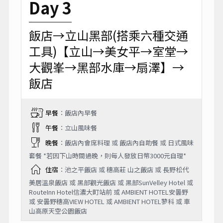
Day 3
飯店→立山黑部(搭乘六種交通
工具)【立山→美女平→室堂→
大觀峯→黑部水庫→扇澤】→
飯店
早餐
：飯店內早餐
午餐
：立山風味餐
晚餐
：飯店內會席料理 或 飯店內自助餐 或 日式風味
套餐 *若因下山時間過晚，則每人發放日幣3000元自理*
住宿
：池之平飯店 或 穗高莊 山之飯店 或 長野松代
美居溫泉飯店 或 黑部觀光飯店 或 黑部SunVelley Hotel 或
RouteInn Hotel信濃大町站前 或 AMBIENT HOTEL安曇野
或 安曇野穗高VIEW HOTEL 或 AMBIENT HOTEL蓼科 或 車
山高原天空公園飯店