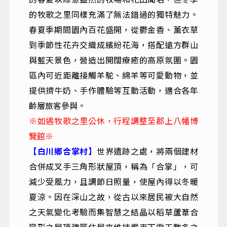
的牧歌之里同樣充滿了無法錯過的獨特魅力。
春夏季期間園內百花盛開，從鬱金香、薰衣草
到季節性花卉交織成繽紛花海，搭配遠方群山
與藍天景色，營造出開闊療癒的高原氛圍。園
區內可近距離接觸羊駝、綿羊等可愛動物，並
提供擠牛奶、手作體驗等互動活動，適合各年
齡層旅客參與。
※如遇牧歌之里公休，行程調整至郡上八幡博
覽館※
【白川鄉合掌村】
世界遺跡之處，將兩個建材
合併成叉手三角形狀屋頂，稱為「合掌」，可
減少受風力，且調節日照量，使屋內得以冬暖
夏涼。因在深山之故，從古以來居民被大自然
之天氣變化考驗而集智慧之結晶以稻草蘆葦合