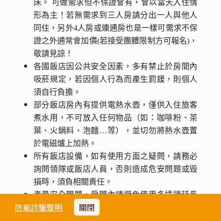
床。 可做需求但不保證會有，會以當天入住情
形為主！若無需求到三人房請分出一人與他人
同住，另外4人房或連通房也是一樣可需求不保
證之外通常會加價(若接受團體限制方可報名)，
敬請見諒！
各國飯店因公共安全因素，多有禁止於房間內
吸菸規定，若因個人行為而產生罰鍰，則個人
須自行負擔。
部分飯店房內有提供電熱水壺，僅供入住旅客
煮水用，不可放入任何物品（如：咖啡粉、茶
葉、火鍋料、泡麵…等），並切勿將熱水壺置
於電磁爐上加熱。
所有飯店設備，如有使用方面之疑問，請務必
詢問領隊或飯店人員，否則造成危安問題或毀
損時，須負相關責任。
考量安全問題，房間內請避免使用多插頭延長
防範詐騙聲明
關閉
線，以免電壓負荷過大。
游泳池未開放時請勿擅自入池游泳，並切記勿