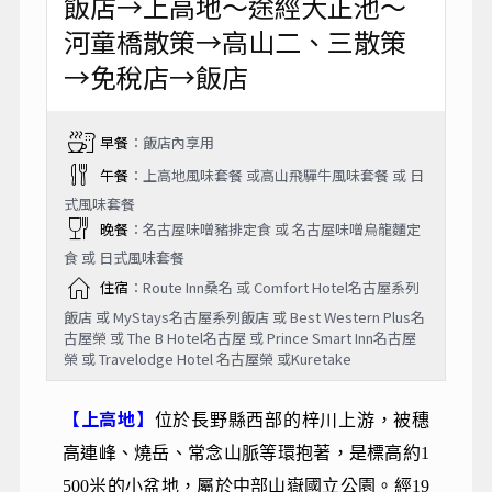
飯店→上高地～途經大正池～
河童橋散策→高山二、三散策
→免稅店→飯店
早餐
：飯店內享用
午餐
：上高地風味套餐 或高山飛驒牛風味套餐 或 日
式風味套餐
晚餐
：名古屋味噌豬排定食 或 名古屋味噌烏龍麵定
食 或 日式風味套餐
住宿
：Route Inn桑名 或 Comfort Hotel名古屋系列
飯店 或 MyStays名古屋系列飯店 或 Best Western Plus名
古屋榮 或 The B Hotel名古屋 或 Prince Smart Inn名古屋
榮 或 Travelodge Hotel 名古屋榮 或Kuretake
【上高地】
位於長野縣西部的梓川上游，被穗
高連峰、燒岳、常念山脈等環抱著，是標高約1
500米的小盆地，屬於中部山嶽國立公園。經19