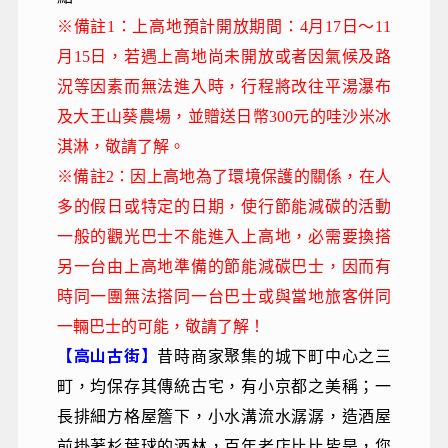
※備註1：上高地預計開放期間：4月17日～11
月15日，若遇上高地尚未開放或者因氣候及路
況等因素而無法進入時，行程將改往平湯瀑布
及大王山葵農場，並贈送日幣300元的哇沙米冰
淇淋，敬請了解。
※備註2：因上高地為了環境保護的關係，在人
多的假日或特定的日期，使行節能減碳的活動
一般的觀光巴士不能進入上高地，必需要換搭
另一台由上高地準備的節能減碳巴士，因而有
時同一團無法搭同一台巴士或與當地旅客併同
一輛巴士的可能，敬請了解！
【高山古街】
昔時商家聚集的城下町中心之三
町，均保存其傳統古宅，有小京都之美稱；一
長排細方格屋簷下，小水溝流水潺潺，造酒屋
前掛著杉葉球的酒林，百年老店比比皆是，您