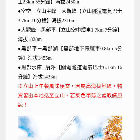
士23km 55分鐘】海拔2450m
●室堂－立山主峰－大觀峰【立山隧道電氣巴士
3.7km 10分鐘】海拔2316m
●大觀峰－黑部平【立山空中纜車1.7km 7分鐘】
海拔1828m
●黑部平－黑部湖【黑部地下電纜車0.8km 5分
鐘】海拔1455m
●黒部水庫- 扇澤【關電隧道電氣巴士6.1km 16
分鐘】海拔1433m
※立山上午餐風味便當，因屬高海拔地區，物
資皆由本地送至立山，若菜色單薄之處敬請原
諒！