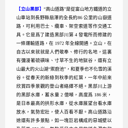
【立山黑部】
“高山道路”是從富山地方鐵道的立
山車站到長野縣扇澤的全長約86 公里的山嶽道
路，可利用巴士、纜車、架空索道等作交通工
具。它是爲了建造黑部川第 4 發電所而修建的
一條運輸道路，在 1972 年全線開通。立山，在
自古以來就就是人們敬奉、修行的名地，這裏
有彌漫著硫磺味、寸草不生的地獄谷，還有立
山最大的火山湖“禦廚池”，和夏季也不化雪的溪
谷。從春天的新綠到秋季的紅葉，一年中前來
欣賞四季景觀的登山者絡繹不絕。黑部川上游
的黑部水庫，蓄水量 2 億噸，高度爲 186 米，
是日本最高的拱形水庫，從水庫展望台看水庫
放水，氣勢宏壯，使人百看不厭。高山道路沿
途還有許多景點，如一塊巨岩構成的惡城壁以