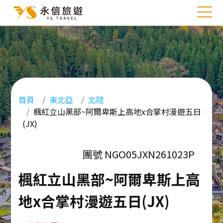
首頁
東北亞
北陸
楓紅立山黑部~阿爾卑斯上高地x合掌村漫遊五日
(JX)
團號 NGO05JXN261023P
楓紅立山黑部~阿爾卑斯上高
地x合掌村漫遊五日(JX)