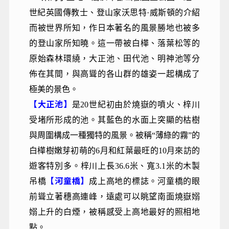
世紀英國傳教士、登山家沃思特·威斯頓的介紹
而被世界所知，作日本著名的風景勝地也被多
的登山家所知曉。這一帶被白樺、落葉松等的
原始森林環繞，大正池、田代池、明神池等分
佈在其間，與高聳的各山群的雄姿一起構成了
極美的景色。
【大正池】
是20世紀初由於燒嶽的噴火、梓川
受堵所形成的池。其藍色的水面上突顯的枯樹
與周圍構成一種獨特的風景。被稱“薄綠的霧”的
白樺樹嫩芽初萌的6月和紅葉最旺的10月來訪的
遊客特別多。梓川上長36.6米、寬3.1米的木製
【河童橋】
吊橋
成上高地的標誌。河童橋的眼
前聳立著穗高連峰，遠處可以眺望南面燒嶽嫋
嫋上升的白煙，被稱感受上高地最好的照相地
點。