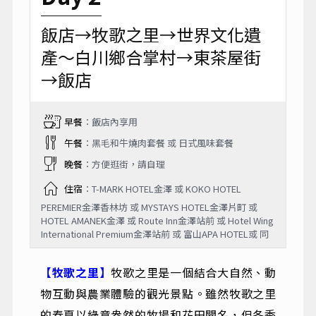
飯店→牧歌之里→世界文化遺
產～白川鄉合掌村→東茶屋街
→飯店
早餐
：飯店內享用
午餐
：黑毛和牛燒肉套餐 或 日式風味套餐
晚餐
：方便逛街，請自理
住宿
：T-MARK HOTEL金澤 或 KOKO HOTEL
PEREMIER金澤香林坊 或 MYSTAYS HOTEL金澤片町 或
HOTEL AMANEK金澤 或 Route Inn金澤站前 或 Hotel Wing
International Premium金澤站前 或 富山APA HOTEL或 同
【牧歌之里】
牧歌之里是一個結合大自然、動
物互動與農業體驗的觀光景點。雖然牧歌之里
的春夏以綠意盎然的牧場和花田聞名，但冬季