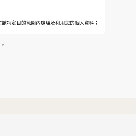
在該特定目的範圍內處理及利用您的個人資料；
用時間等。
及點選資料記錄等，做為我們增進網站服務的參
」。
供內部研究外，我們會視需要公佈統計數據及說
個人資料採用嚴格的保護措施，只由經過授權的
。
以確定其將確實遵守。
不適用本網站的隱私權保護政策，您必須參考該