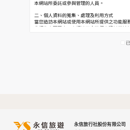
本網站所委託或參與管理的人員。
二、個人資料的蒐集、處理及利用方式
當您造訪本網站或使用本網站所提供之功能服
非經您書面同意，本網站不會將個人資料用於
本網站在您使用服務信箱、問卷調查等互動性
於一般瀏覽時，伺服器會自行記錄相關行徑，
考依據，此記錄為內部應用，決不對外公佈。
為提供精確的服務，我們會將收集的問卷調查
明文字，但不涉及特定個人之資料。
三、資料之保護
本網站主機均設有防火牆、防毒系統等相關的
人員才能接觸您的個人資料，相關處理人員皆
如因業務需要有必要委託其他單位提供服務時
四、網站對外的相關連結
本網站的網頁提供其他網站的網路連結，您也
連結網站中的隱私權保護政策。
永信旅行社股份有限公司
五、與第三人共用個人資料之政策