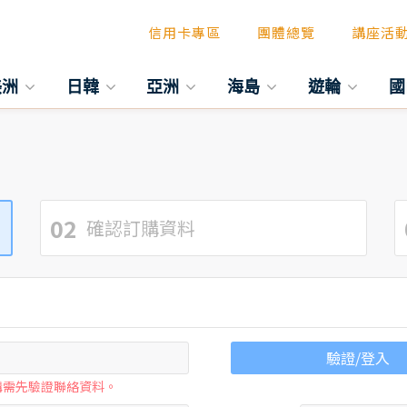
信用卡專區
團體總覽
講座活
美洲
日韓
亞洲
海島
遊輪
國
02
確認訂購資料
驗證/登入
購需先驗證聯絡資料。