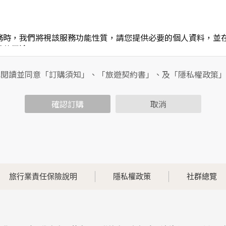
務時，我們將視該服務功能性質，請您提供必要的個人資料，並
其他用途。
功能時，會保留您所提供的姓名、電子郵件地址、聯絡方式及使
包括您使用連線設備的IP位址、使用時間、使用的瀏覽器、瀏覽
已閱讀並同意「訂購須知」、「旅遊契約書」、及「隱私權政策
內容進行統計與分析，分析結果之統計數據或說明文字呈現，除
確認訂購
取消
各項資訊安全設備及必要的安全防護措施，加以保護網站及您的
簽有保密合約，如有違反保密義務者，將會受到相關的法律處分
，本網站亦會嚴格要求其遵守保密義務，並且採取必要檢查程序
旅行業責任保險說明
隱私權政策
社群總覽
可經由本網站所提供的連結，點選進入其他網站。但該連結網站