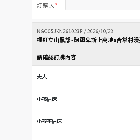
訂 購 人
NGO05JXN261023P / 2026/10/23
楓紅立山黑部~阿爾卑斯上高地x合掌村漫遊
請確認訂購內容
大人
小孩佔床
小孩不佔床