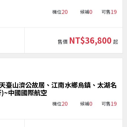
20
0
19
機位
候補
可售
NT$36,800
售價
起
天臺山濟公故居、江南水鄉烏鎮、太湖名
)~中國國際航空
20
0
19
機位
候補
可售