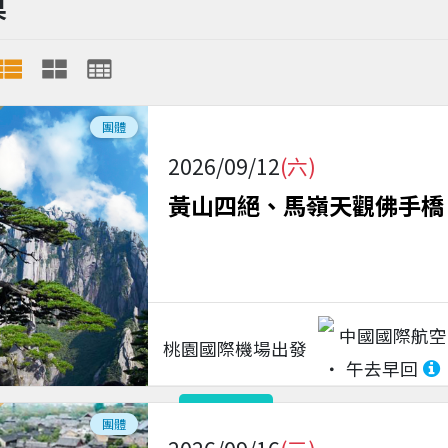
果
團體
2026/09/12
(六)
黃山四絕、馬嶺天觀佛手橋
中國國際航空
桃園國際機場
出發
午去早回
請電洽
團體