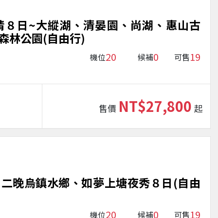
情８日~大縱湖、清晏園、尚湖、惠山古
森林公園(自由行)
20
0
19
機位
候補
可售
NT$27,800
售價
起
二晚烏鎮水鄉、如夢上塘夜秀８日(自由
20
0
19
機位
候補
可售