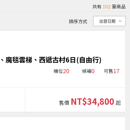
共有
102
筆商品
排序方式
、魔毯雲梯、西遞古村6日(自由行)
20
0
17
機位
候補
可售
NT$34,800
售價
起