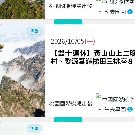
中國國際航空
桃園國際機場
出發
晚去晚回
請電洽
團體
2026/10/05
(一)
【雙十連休】黃山山上二
村、婺源篁嶺梯田三排座８日
中國國際航空
桃園國際機場
出發
午去早回
請電洽
團體