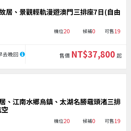
故居、景觀輕軌漫遊澳門三排座7日(自由
20
0
19
機位
候補
可售
NT$37,800
早去晚回
售價
起
居、江南水鄉烏鎮、太湖名勝黿頭渚三排
航空
20
0
19
機位
候補
可售