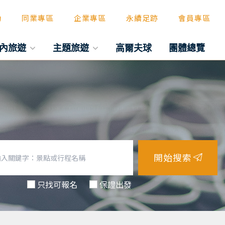
動
同業專區
企業專區
永續足跡
會員專區
內旅遊
主題旅遊
高爾夫球
團體總覽
開始搜索
只找可報名
保證出發