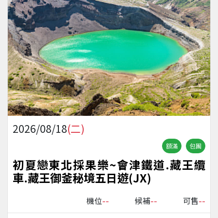
2026/08/18
(二)
額滿
包團
初夏戀東北採果樂~會津鐵道.藏王纜
車.藏王御釜秘境五日遊(JX)
--
--
--
機位
候補
可售