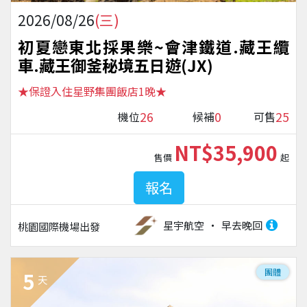
2026/08/26
(三)
初夏戀東北採果樂~會津鐵道.藏王纜
車.藏王御釜秘境五日遊(JX)
★保證入住星野集團飯店1晚★
26
0
25
機位
候補
可售
NT$35,900
售價
起
報名
星宇航空
早去晚回
桃園國際機場
出發
團體
5
天