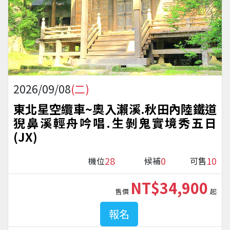
2026/09/08
(二)
東北星空纜車~奧入瀨溪.秋田內陸鐵道
猊鼻溪輕舟吟唱.生剝鬼實境秀五日
(JX)
28
0
10
機位
候補
可售
NT$34,900
售價
起
報名