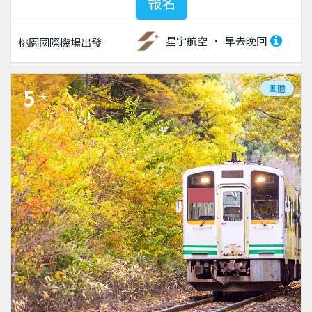
報名
星宇航空
早去晚回
桃園國際機場
出發
團體
5
天