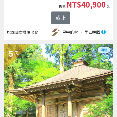
NT$40,900
售價
起
截止
星宇航空
早去晚回
桃園國際機場
出發
團體
5
天