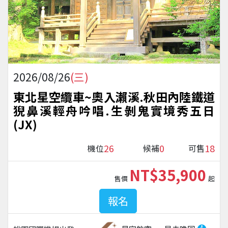
2026/08/26
(三)
東北星空纜車~奧入瀨溪.秋田內陸鐵道
猊鼻溪輕舟吟唱.生剝鬼實境秀五日
(JX)
26
0
18
機位
候補
可售
NT$35,900
售價
起
報名