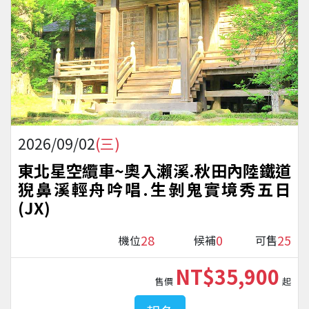
2026/09/02
(三)
東北星空纜車~奧入瀨溪.秋田內陸鐵道
猊鼻溪輕舟吟唱.生剝鬼實境秀五日
(JX)
28
0
25
機位
候補
可售
NT$35,900
售價
起