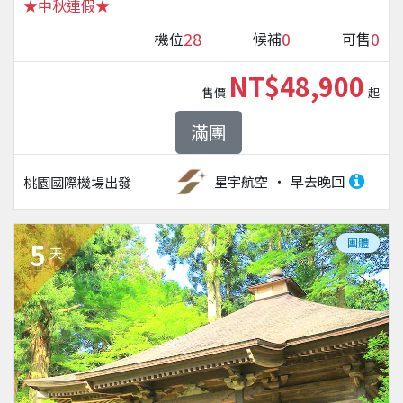
★中秋連假★
28
0
0
機位
候補
可售
NT$48,900
售價
起
滿團
星宇航空
早去晚回
桃園國際機場
出發
團體
5
天