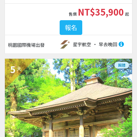
NT$35,900
售價
起
報名
星宇航空
早去晚回
桃園國際機場
出發
團體
5
天