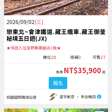
2026/09/02
(三)
戀東北~會津鐵道.藏王纜車.藏王御釜
秘境五日遊(JX)
★保證入住星野集團飯店1晚★
28
0
27
機位
候補
可售
NT$35,900
售價
起
報名
星宇航空
早去晚回
桃園國際機場
出發