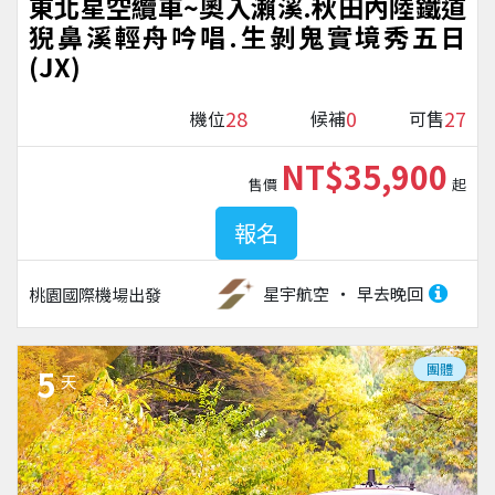
東北星空纜車~奧入瀨溪.秋田內陸鐵道
猊鼻溪輕舟吟唱.生剝鬼實境秀五日
(JX)
28
0
27
機位
候補
可售
NT$35,900
售價
起
報名
星宇航空
早去晚回
桃園國際機場
出發
團體
5
天