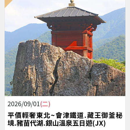
2026/09/01
(二)
平價輕奢東北~會津鐵道.藏王御釜秘
境.豬苗代湖.銀山溫泉五日遊(JX)