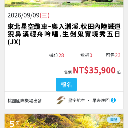
2026/09/09
(三)
東北星空纜車~奧入瀨溪.秋田內陸鐵道
猊鼻溪輕舟吟唱.生剝鬼實境秀五日
(JX)
28
0
23
機位
候補
可售
NT$35,900
售價
起
報名
星宇航空
早去晚回
桃園國際機場
出發
團體
5
天