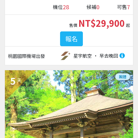
28
0
7
機位
候補
可售
NT$29,900
售價
起
報名
星宇航空
早去晚回
桃園國際機場
出發
團體
5
天