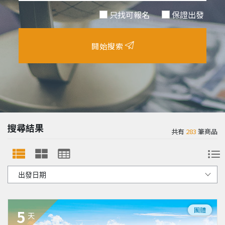
只找可報名
保證出發
開始搜索
搜尋結果
共有
283
筆商品
團體
5
天