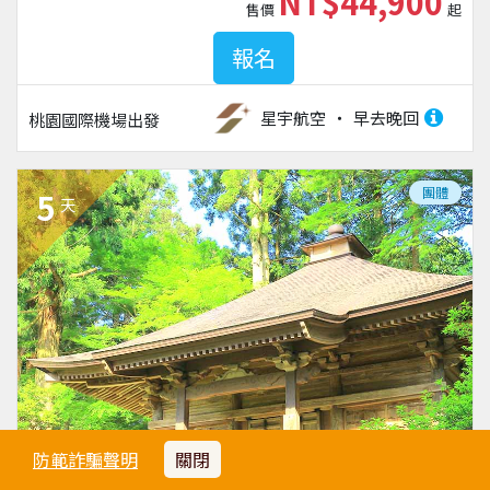
NT$44,900
售價
起
報名
星宇航空
早去晚回
桃園國際機場
出發
團體
5
天
防範詐騙聲明
關閉