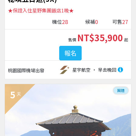
★保證入住星野集團飯店1晚★
28
0
27
機位
候補
可售
NT$35,900
售價
起
報名
星宇航空
早去晚回
桃園國際機場
出發
團體
5
天