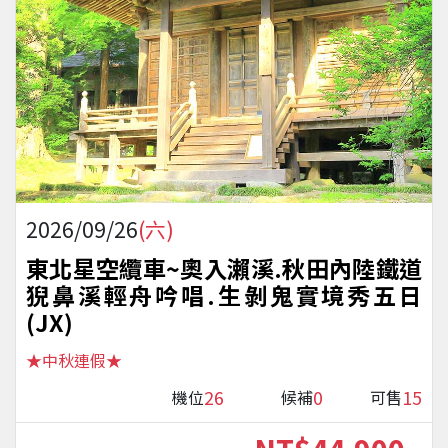
2026/09/26
(六)
東北星空纜車~奧入瀨溪.秋田內陸鐵道
猊鼻溪輕舟吟唱.生剝鬼實境秀五日
(JX)
★中秋連假★
26
0
15
機位
候補
可售