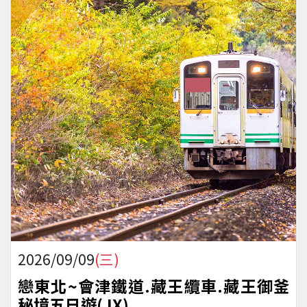
2026/09/09
(三)
戀東北~會津鐵道.藏王纜車.藏王御釜
秘境五日遊(JX)