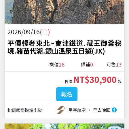
2026/09/16
(三)
平價輕奢東北~會津鐵道.藏王御釜秘
境.豬苗代湖.銀山溫泉五日遊(JX)
28
0
13
機位
候補
可售
NT$30,900
售價
起
報名
星宇航空
早去晚回
桃園國際機場
出發