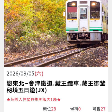
2026/09/05
(六)
戀東北~會津鐵道.藏王纜車.藏王御釜
秘境五日遊(JX)
★保證入住星野集團飯店1晚★
28
0
27
機位
候補
可售