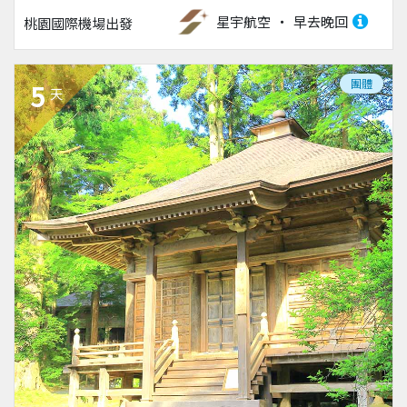
星宇航空
早去晚回
桃園國際機場
出發
團體
5
天