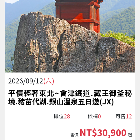
2026/09/12
(六)
平價輕奢東北~會津鐵道.藏王御釜秘
境.豬苗代湖.銀山溫泉五日遊(JX)
28
0
12
機位
候補
可售
NT$30,900
售價
起