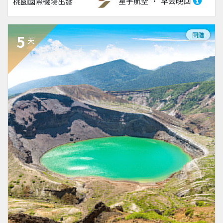
星宇航空
早去晚回
桃園國際機場
出發
團體
5
天