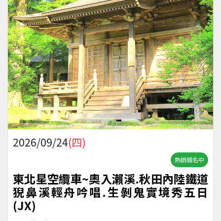
2026/09/24
(四)
熱銷報名中
東北星空纜車~奧入瀨溪.秋田內陸鐵道
猊鼻溪輕舟吟唱.生剝鬼實境秀五日
(JX)