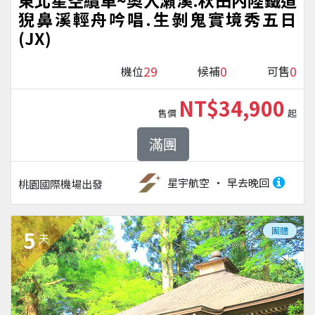
東北星空纜車~奧入瀨溪.秋田內陸鐵道
猊鼻溪輕舟吟唱.生剝鬼實境秀五日
(JX)
29
0
0
機位
候補
可售
NT$34,900
售價
起
滿團
星宇航空
早去晚回
桃園國際機場
出發
團體
5
天