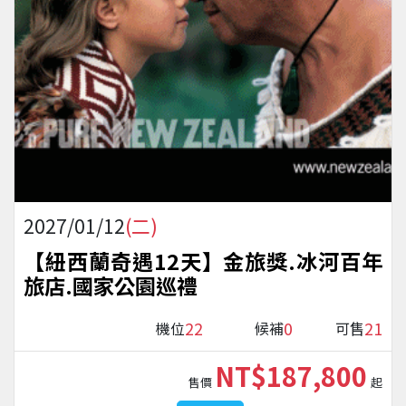
2027/01/12
(二)
【紐西蘭奇遇12天】金旅獎.冰河百年
旅店.國家公園巡禮
22
0
21
機位
候補
可售
NT$187,800
售價
起