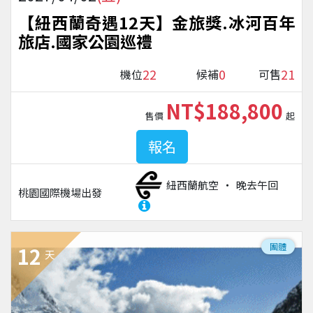
【紐西蘭奇遇12天】金旅獎.冰河百年
旅店.國家公園巡禮
22
0
21
機位
候補
可售
NT$188,800
售價
起
報名
紐西蘭航空
晚去午回
桃園國際機場
出發
團體
12
天