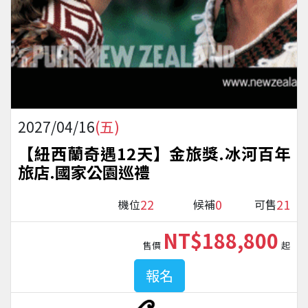
2027/04/16
(五)
【紐西蘭奇遇12天】金旅獎.冰河百年
旅店.國家公園巡禮
22
0
21
機位
候補
可售
NT$188,800
售價
起
報名