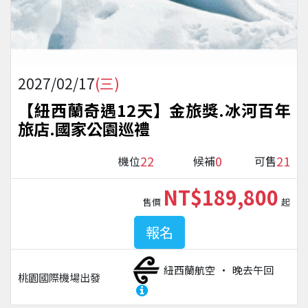
2027/02/17
(三)
【紐西蘭奇遇12天】金旅獎.冰河百年
旅店.國家公園巡禮
22
0
21
機位
候補
可售
NT$189,800
售價
起
報名
紐西蘭航空
晚去午回
桃園國際機場
出發