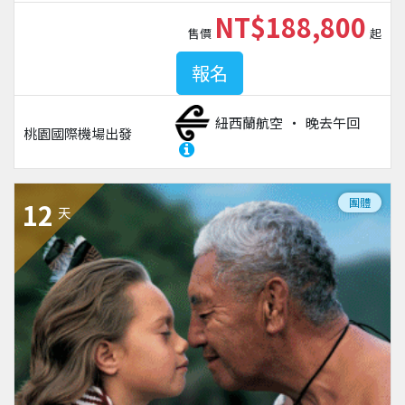
NT$188,800
售價
起
報名
紐西蘭航空
晚去午回
桃園國際機場
出發
團體
12
天