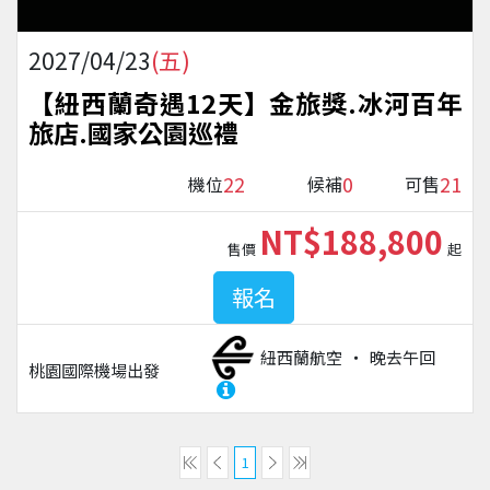
2027/04/23
(五)
【紐西蘭奇遇12天】金旅獎.冰河百年
旅店.國家公園巡禮
22
0
21
機位
候補
可售
NT$188,800
售價
起
報名
紐西蘭航空
晚去午回
桃園國際機場
出發
1