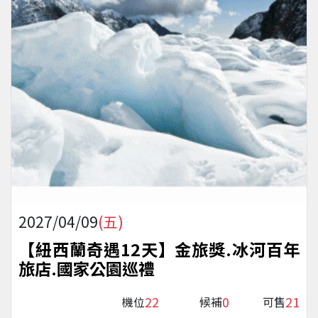
2027/04/09
(五)
【紐西蘭奇遇12天】金旅獎.冰河百年
旅店.國家公園巡禮
22
0
21
機位
候補
可售