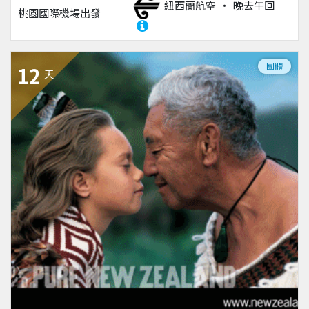
紐西蘭航空
晚去午回
桃園國際機場
出發
團體
12
天