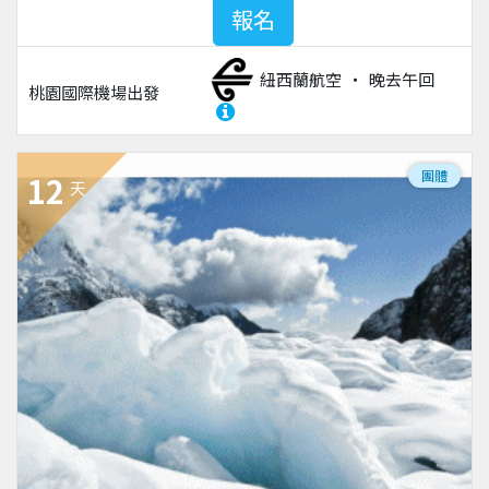
報名
紐西蘭航空
晚去午回
桃園國際機場
出發
團體
12
天