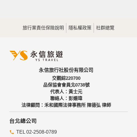
旅行業責任保險說明
隱私權政策
社群總覽
永信旅行社股份有限公司
交觀綜220700
品保協會會員北0738號
代表人：黃士元
聯絡人：彭姍瑋
法律顧問：禾和國際法律事務所 陳德弘 律師
台北總公司
TEL 02-2508-0789