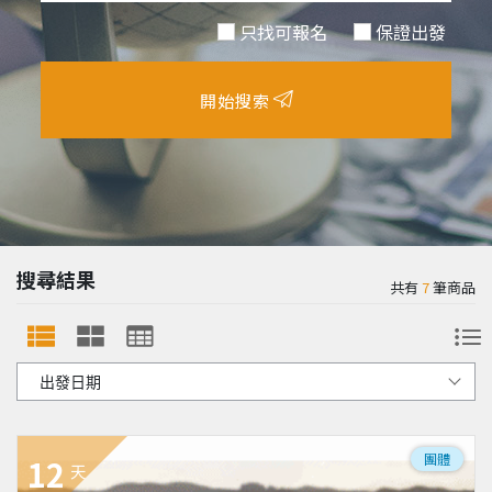
只找可報名
保證出發
開始搜索
搜尋結果
共有
7
筆商品
團體
12
天