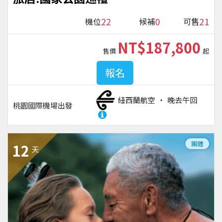
22
0
21
機位
候補
可售
NT$187,800
售價
起
報名
紐西蘭航空
晚去午回
桃園國際機場
出發
團體
12
天