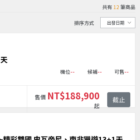
共有
12
筆商品
排序方式
2天
--
--
--
機位
候補
可售
NT$188,900
售價
截止
起
精彩雙國 史瓦帝尼、南非獵遊13+1天