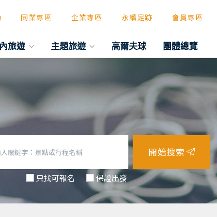
動
同業專區
企業專區
永續足跡
會員專區
內旅遊
主題旅遊
高爾夫球
團體總覽
開始搜索
只找可報名
保證出發