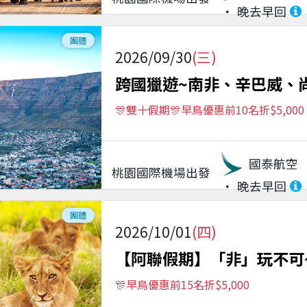
晚去早回
團體
2026/09/30
(三)
跨國獵遊~南非、辛巴威、
🎊雙十假期🎊早鳥優惠前10名折$5,000
國泰航空
桃園國際機場
出發
晚去早回
團體
2026/10/01
(四)
【阿聯假期】「非」玩不可~
🎊早鳥優惠前15名折$5,000