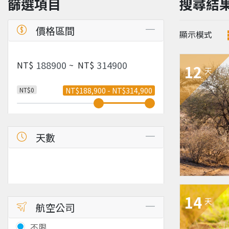
篩選項目
搜尋結
價格區間
顯示模式
NT$
~
NT$
12
天
NT$0
NT$188,900 - NT$314,900
天數
14
天
航空公司
不限