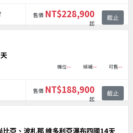
NT$228,900
空
售價
截止
起
2天
--
--
--
機位
候補
可售
NT$188,900
售價
截止
起
尚比亞、波札那 維多利亞瀑布四國14天