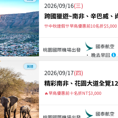
2026/09/16
(三)
跨國獵遊~南非、辛巴威、
🎊中秋連假🎊早鳥優惠前10名折$5,000
國泰航空
桃園國際機場
出發
晚去早回
團體
2026/09/17
(四)
精彩南非、花園大道全覽1
🔥早鳥優惠前十名折NT$3,000
國泰航空
桃園國際機場
出發