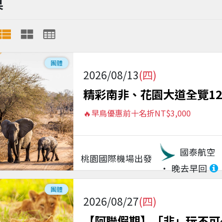
果
團體
2026/08/13
(四)
精彩南非、花園大道全覽1
🔥早鳥優惠前十名折NT$3,000
國泰航空
桃園國際機場
出發
晚去早回
團體
2026/08/27
(四)
【阿聯假期】「非」玩不可~