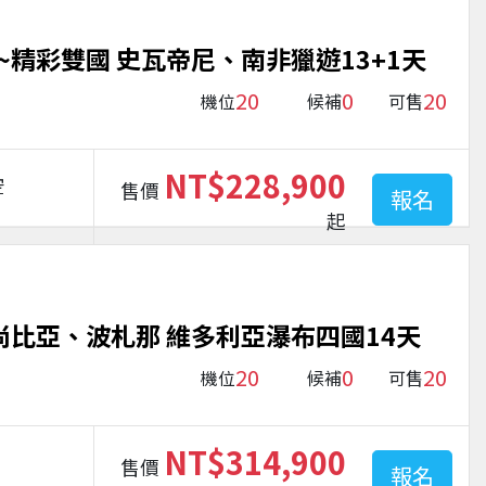
精彩雙國 史瓦帝尼、南非獵遊13+1天
20
0
20
機位
候補
可售
NT$228,900
空
售價
報名
起
尚比亞、波札那 維多利亞瀑布四國14天
20
0
20
機位
候補
可售
NT$314,900
售價
報名