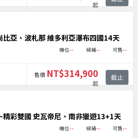
起
尚比亞、波札那 維多利亞瀑布四國14天
--
--
--
機位
候補
可售
NT$314,900
售價
截止
起
精彩雙國 史瓦帝尼、南非獵遊13+1天
--
--
--
機位
候補
可售