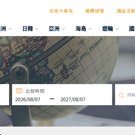
信用卡專區
團體總覽
講座活
美洲
日韓
亞洲
海島
遊輪
國
出發時間