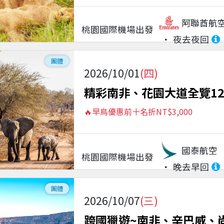
阿聯酋航
桃園國際機場
出發
夜去夜回
團體
2026/10/01
(四)
精彩南非、花園大道全覽1
🔥早鳥優惠前十名折NT$3,000
國泰航空
桃園國際機場
出發
晚去早回
團體
2026/10/07
(三)
跨國獵遊~南非、辛巴威、