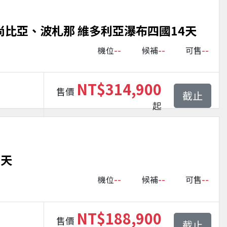
尚比亞、波札那 維多利亞瀑布四國14天
--
--
--
機位
候補
可售
NT$314,900
售價
截止
起
2天
--
--
--
機位
候補
可售
NT$188,900
售價
截止