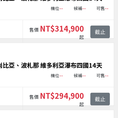
--
--
--
機位
候補
可售
NT$314,900
售價
截止
起
尚比亞、波札那 維多利亞瀑布四國14天
--
--
--
機位
候補
可售
NT$294,900
售價
截止
起