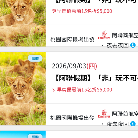
🎊早鳥優惠前15名折$5,000
阿聯酋航
桃園國際機場
出發
夜去夜回
團體
2026/09/03
(四)
【阿聯假期】「非」玩不可~
🎊早鳥優惠前15名折$5,000
阿聯酋航
桃園國際機場
出發
夜去夜回
團體