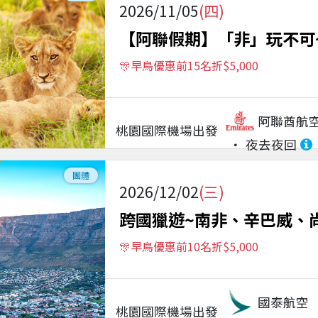
2026/11/05
(四)
【阿聯假期】「非」玩不可~
🎊早鳥優惠前15名折$5,000
阿聯酋航
桃園國際機場
出發
夜去夜回
團體
2026/12/02
(三)
跨國獵遊~南非、辛巴威、
🎊早鳥優惠前10名折$5,000
國泰航空
桃園國際機場
出發