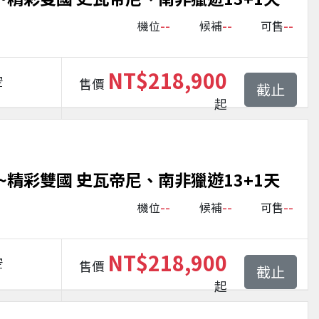
--
--
--
機位
候補
可售
NT$218,900
空
售價
截止
起
精彩雙國 史瓦帝尼、南非獵遊13+1天
--
--
--
機位
候補
可售
NT$218,900
空
售價
截止
起