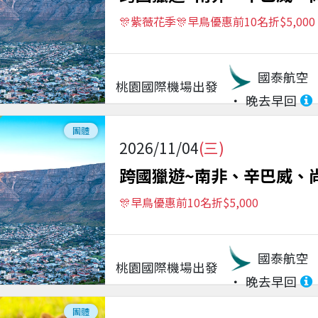
🎊紫薇花季🎊早鳥優惠前10名折$5,000
國泰航空
桃園國際機場
出發
晚去早回
團體
2026/11/04
(三)
跨國獵遊~南非、辛巴威、
🎊早鳥優惠前10名折$5,000
國泰航空
桃園國際機場
出發
晚去早回
團體