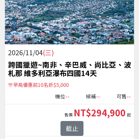
2026/11/04
(三)
跨國獵遊~南非、辛巴威、尚比亞、波
札那 維多利亞瀑布四國14天
🎊早鳥優惠前10名折$5,000
--
--
--
機位
候補
可售
NT$294,900
售價
起
截止