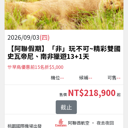
2026/09/03
(四)
【阿聯假期】「非」玩不可~精彩雙國
史瓦帝尼、南非獵遊13+1天
🎊早鳥優惠前15名折$5,000
--
--
--
機位
候補
可售
NT$218,900
售價
起
截止
阿聯酋航空
夜去夜回
桃園國際機場
出發