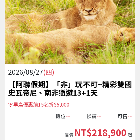
2026/08/27
(四)
【阿聯假期】「非」玩不可~精彩雙國
史瓦帝尼、南非獵遊13+1天
🎊早鳥優惠前15名折$5,000
--
--
--
機位
候補
可售
NT$218,900
售價
起