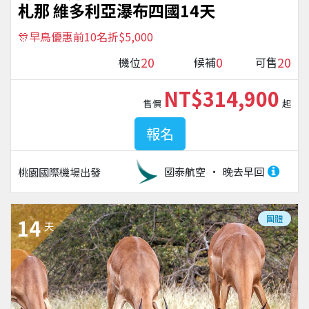
札那 維多利亞瀑布四國14天
🎊早鳥優惠前10名折$5,000
20
0
20
機位
候補
可售
NT$314,900
售價
起
報名
國泰航空
晚去早回
桃園國際機場
出發
團體
14
天