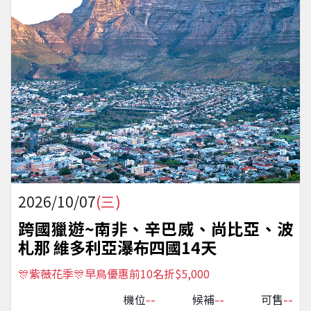
2026/10/07
(三)
跨國獵遊~南非、辛巴威、尚比亞、波
札那 維多利亞瀑布四國14天
🎊紫薇花季🎊早鳥優惠前10名折$5,000
--
--
--
機位
候補
可售