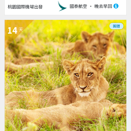
國泰航空
晚去早回
桃園國際機場
出發
團體
14
天