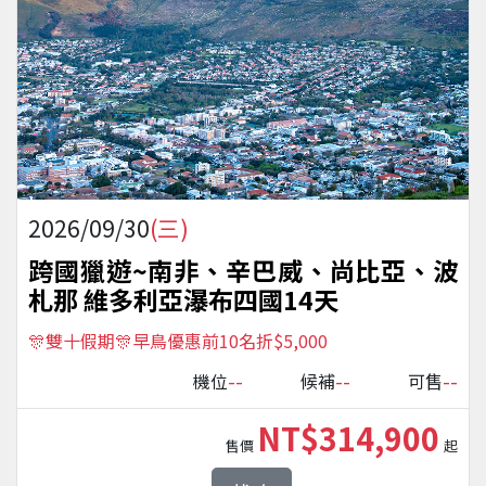
2026/09/30
(三)
跨國獵遊~南非、辛巴威、尚比亞、波
札那 維多利亞瀑布四國14天
🎊雙十假期🎊早鳥優惠前10名折$5,000
--
--
--
機位
候補
可售
NT$314,900
售價
起