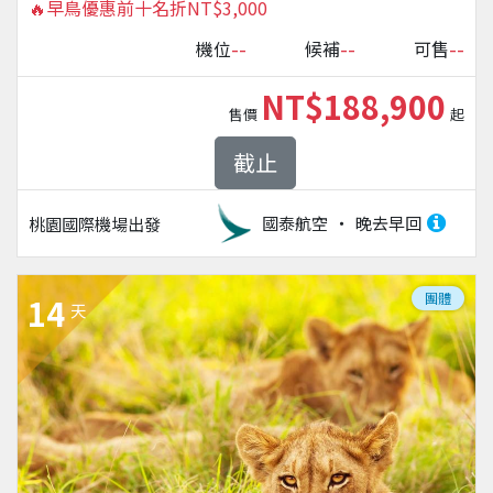
🔥早鳥優惠前十名折NT$3,000
--
--
--
機位
候補
可售
NT$188,900
售價
起
截止
國泰航空
晚去早回
桃園國際機場
出發
團體
14
天