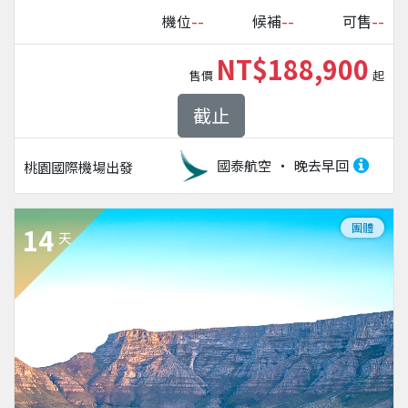
--
--
--
機位
候補
可售
NT$188,900
售價
起
截止
國泰航空
晚去早回
桃園國際機場
出發
團體
14
天