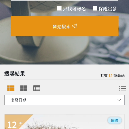
只找可報名
保證出發
開始搜索
搜尋結果
共有
15
筆商品
團體
12
天