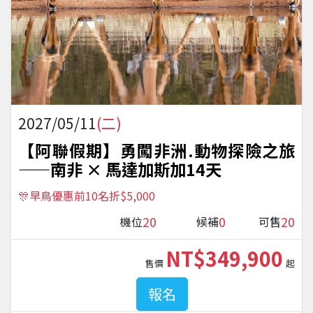
2027/05/11
(二)
【阿聯假期】勇闖非洲.動物探險之旅
——南非 × 馬達加斯加14天
🎊早鳥優惠前10名折$5,000
20
0
20
機位
候補
可售
NT$349,900
售價
起
報名