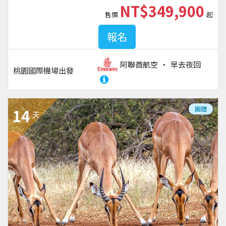
NT$349,900
售價
起
報名
阿聯酋航空
早去夜回
桃園國際機場
出發
團體
14
天