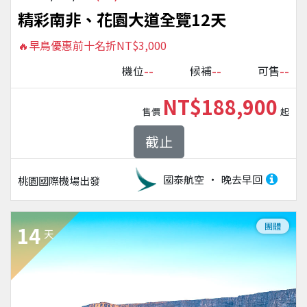
精彩南非、花園大道全覽12天
🔥早鳥優惠前十名折NT$3,000
--
--
--
機位
候補
可售
NT$188,900
售價
起
截止
國泰航空
晚去早回
桃園國際機場
出發
團體
14
天