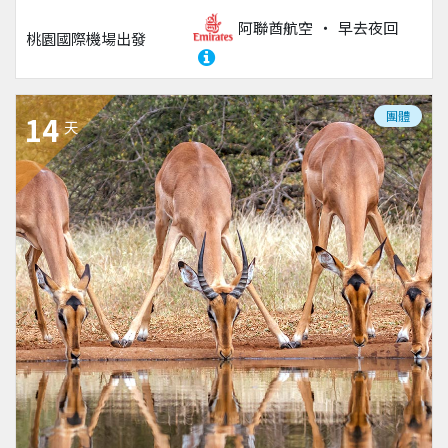
阿聯酋航空
早去夜回
桃園國際機場
出發
團體
14
天