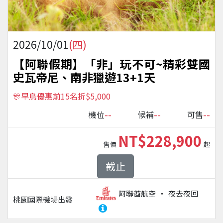
2026/10/01
(四)
【阿聯假期】「非」玩不可~精彩雙國
史瓦帝尼、南非獵遊13+1天
🎊早鳥優惠前15名折$5,000
--
--
--
機位
候補
可售
NT$228,900
售價
起
截止
阿聯酋航空
夜去夜回
桃園國際機場
出發