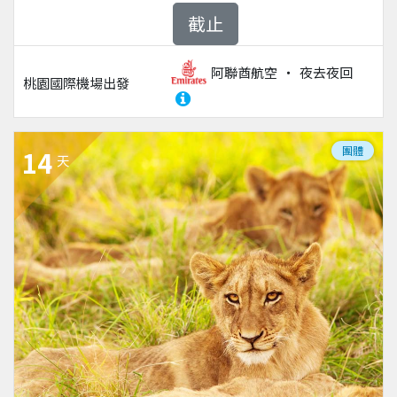
截止
阿聯酋航空
夜去夜回
桃園國際機場
出發
團體
14
天