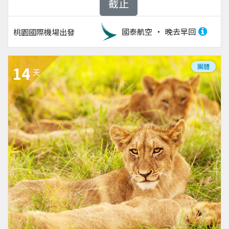
截止
國泰航空
晚去早回
桃園國際機場
出發
團體
14
天