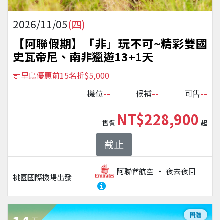
2026/11/05
(四)
【阿聯假期】「非」玩不可~精彩雙國
史瓦帝尼、南非獵遊13+1天
🎊早鳥優惠前15名折$5,000
--
--
--
機位
候補
可售
NT$228,900
售價
起
截止
阿聯酋航空
夜去夜回
桃園國際機場
出發
團體
天