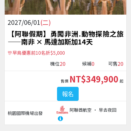
2027/06/01
(二)
【阿聯假期】勇闖非洲.動物探險之旅
——南非 × 馬達加斯加14天
🎊早鳥優惠前10名折$5,000
20
0
20
機位
候補
可售
NT$349,900
售價
起
報名
阿聯酋航空
早去夜回
桃園國際機場
出發