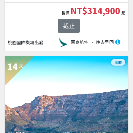
NT$314,900
售價
起
截止
國泰航空
晚去早回
桃園國際機場
出發
團體
14
天