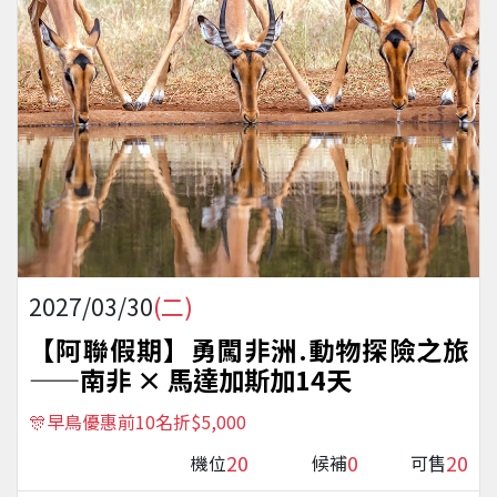
2027/03/30
(二)
【阿聯假期】勇闖非洲.動物探險之旅
——南非 × 馬達加斯加14天
🎊早鳥優惠前10名折$5,000
20
0
20
機位
候補
可售