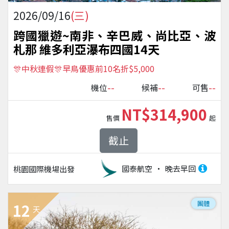
2026/09/16
(三)
跨國獵遊~南非、辛巴威、尚比亞、波
札那 維多利亞瀑布四國14天
🎊中秋連假🎊早鳥優惠前10名折$5,000
--
--
--
機位
候補
可售
NT$314,900
售價
起
截止
國泰航空
晚去早回
桃園國際機場
出發
團體
12
天