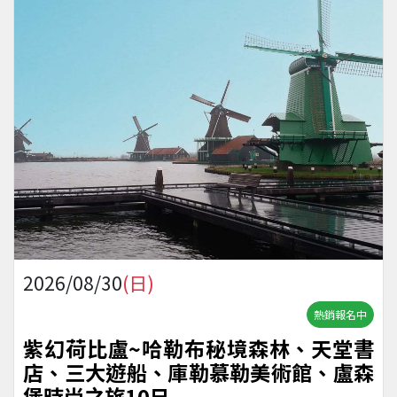
2026/08/30
(日)
熱銷報名中
紫幻荷比盧~哈勒布秘境森林、天堂書
店、三大遊船、庫勒慕勒美術館、盧森
堡時尚之旅10日