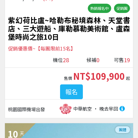
熱銷報名中
促銷團
紫幻荷比盧~哈勒布秘境森林、天堂書
店、三大遊船、庫勒慕勒美術館、盧森
堡時尚之旅10日
促銷優惠價~【每團限前15名】
28
0
19
機位
候補
可售
NT$109,900
售價
起
報名
中華航空
晚去早回
桃園國際機場
出發
團體
10
天