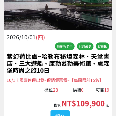
2026/10/01
(四)
熱銷報名中
保證最低
促銷團
紫幻荷比盧~哈勒布秘境森林、天堂書
店、三大遊船、庫勒慕勒美術館、盧森
堡時尚之旅10日
10/1卡國慶連假出發~促銷優惠價~【每團限前15名】
28
0
19
機位
候補
可售
NT$109,900
售價
起