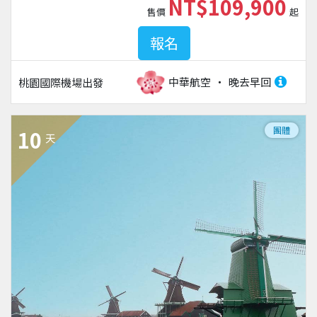
NT$109,900
售價
起
報名
中華航空
晚去早回
桃園國際機場
出發
團體
10
天