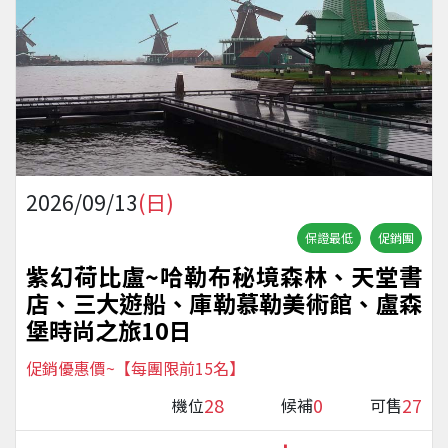
2026/09/13
(日)
保證最低
促銷團
紫幻荷比盧~哈勒布秘境森林、天堂書
店、三大遊船、庫勒慕勒美術館、盧森
堡時尚之旅10日
促銷優惠價~【每團限前15名】
28
0
27
機位
候補
可售