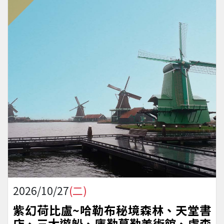
2026/10/27
(二)
紫幻荷比盧~哈勒布秘境森林、天堂書
店、三大遊船、庫勒慕勒美術館、盧森