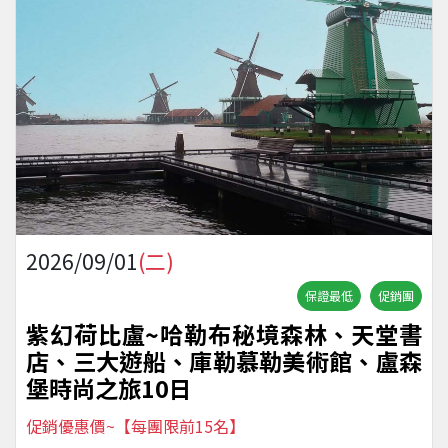
2026/09/01
(二)
保證最低
促銷團
紫幻荷比盧~哈勒布秘境森林、天堂書
店、三大遊船、庫勒慕勒美術館、盧森
堡時尚之旅10日
促銷優惠價~【每團限前15名】