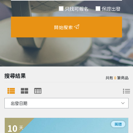
只找可報名
保證出發
開始搜索
搜尋結果
共有
8
筆商品
團體
10
天