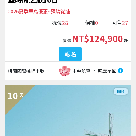
2026夏季早鳥優惠~預購從速
28
0
27
機位
候補
可售
NT$124,900
售價
起
報名
中華航空
晚去早回
桃園國際機場
出發
團體
10
天