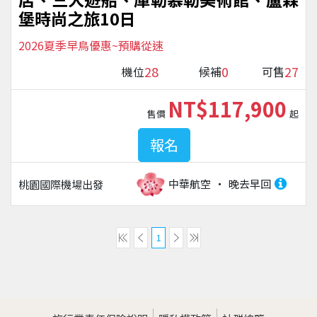
堡時尚之旅10日
2026夏季早鳥優惠~預購從速
28
0
27
機位
候補
可售
NT$117,900
售價
起
報名
中華航空
晚去早回
桃園國際機場
出發
1