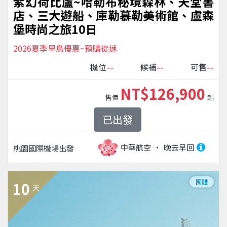
紫幻荷比盧~哈勒布秘境森林、天堂書
店、三大遊船、庫勒慕勒美術館、盧森
堡時尚之旅10日
2026夏季早鳥優惠~預購從速
--
--
--
機位
候補
可售
NT$126,900
售價
起
已出發
中華航空
晚去早回
桃園國際機場
出發
團體
10
天