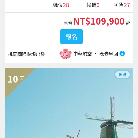
28
0
27
機位
候補
可售
NT$109,900
售價
起
報名
中華航空
晚去早回
桃園國際機場
出發
團體
10
天