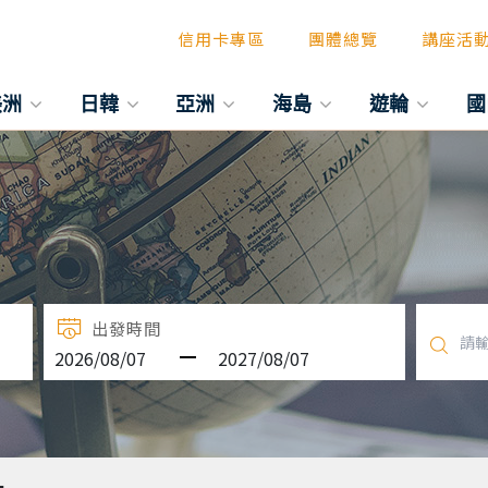
信用卡專區
團體總覽
講座活
美洲
日韓
亞洲
海島
遊輪
國
出發時間