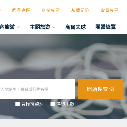
動
同業專區
企業專區
永續足跡
會員專區
內旅遊
主題旅遊
高爾夫球
團體總覽
開始搜索
只找可報名
保證出發