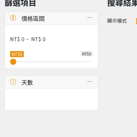
篩選項目
搜尋結
價格區間
顯示模式
NT$
~
NT$
NT$0
NT$0
天數