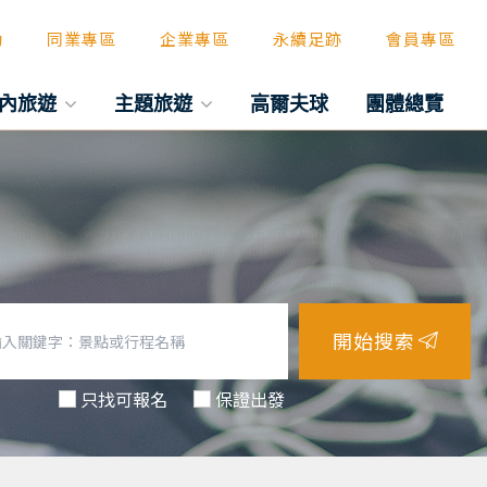
動
同業專區
企業專區
永續足跡
會員專區
內旅遊
主題旅遊
高爾夫球
團體總覽
開始搜索
只找可報名
保證出發