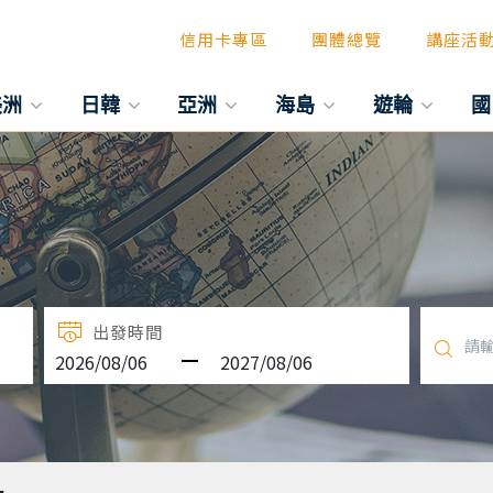
信用卡專區
團體總覽
講座活
美洲
日韓
亞洲
海島
遊輪
國
出發時間