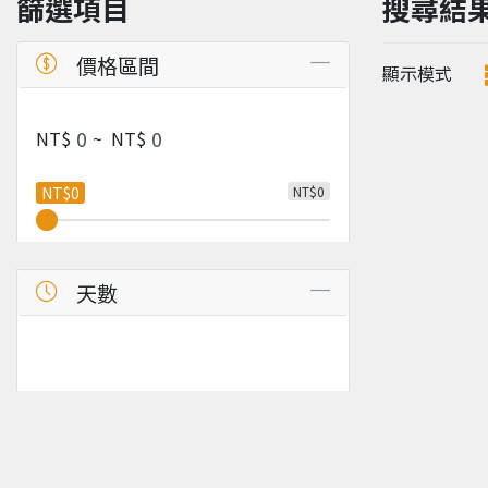
篩選項目
搜尋結
價格區間
顯示模式
NT$
~
NT$
NT$0
NT$0
天數