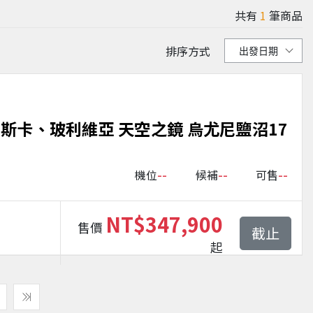
共有
1
筆商品
排序方式
納斯卡、玻利維亞 天空之鏡 烏尤尼鹽沼17
--
--
--
機位
候補
可售
NT$347,900
售價
截止
起