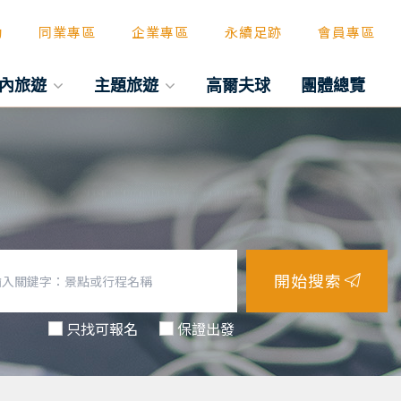
動
同業專區
企業專區
永續足跡
會員專區
內旅遊
主題旅遊
高爾夫球
團體總覽
開始搜索
只找可報名
保證出發