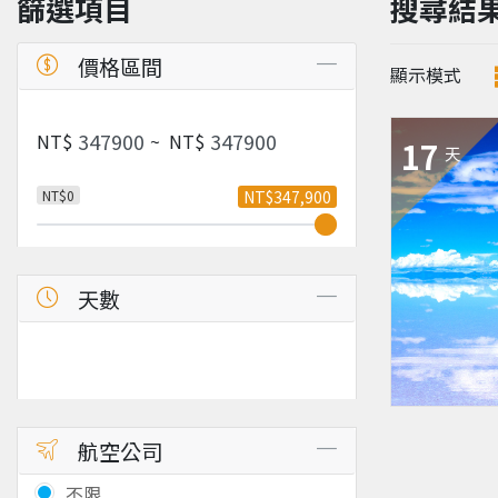
篩選項目
搜尋結
價格區間
顯示模式
NT$
~
NT$
17
天
NT$0
NT$347,900
天數
航空公司
不限