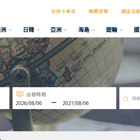
信用卡專區
團體總覽
講座活
美洲
日韓
亞洲
海島
遊輪
國
出發時間