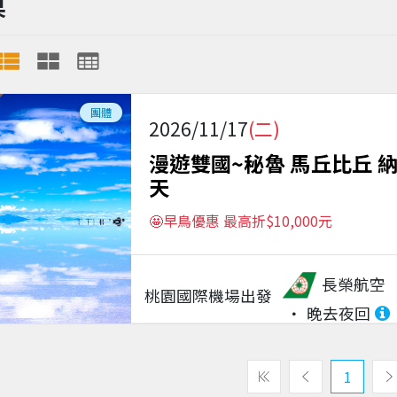
果
團體
2026/11/17
(二)
漫遊雙國~秘魯 馬丘比丘 
天
🤩早鳥優惠 最高折$10,000元
長榮航空
桃園國際機場
出發
晚去夜回
1