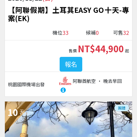
【阿聯假期】土耳其EASY GO十天-專
案(EK)
33
0
32
機位
候補
可售
NT$44,900
售價
起
報名
阿聯酋航空
晚去早回
桃園國際機場
出發
團體
10
天