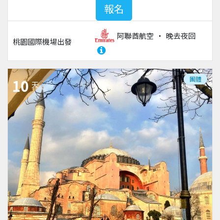
報名
阿聯酋航空
晚去夜回
桃園國際機場
出發
團體
10
天