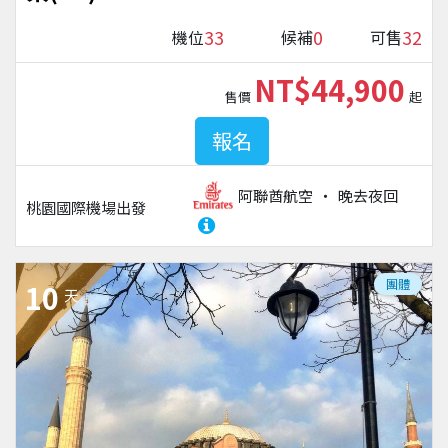
33
0
32
機位
候補
可售
NT$44,900
售價
起
報名
阿聯酋航空
晚去夜回
桃園國際機場
出發
團體
10
天