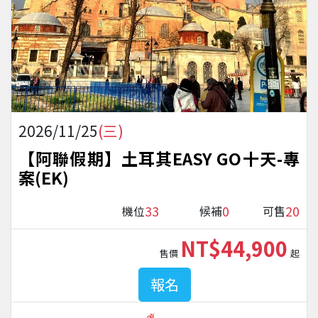
2026/11/25
(三)
【阿聯假期】土耳其EASY GO十天-專
案(EK)
33
0
20
機位
候補
可售
NT$44,900
售價
起
報名