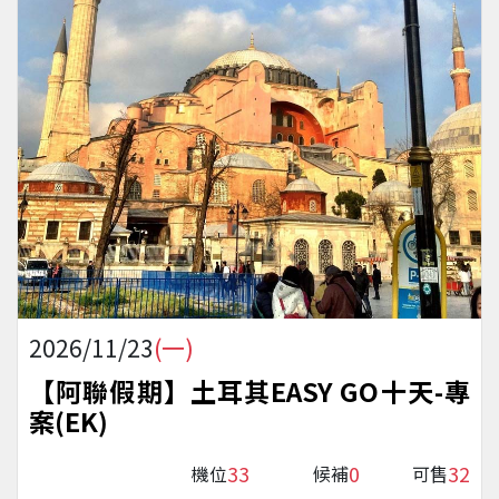
2026/11/23
(一)
【阿聯假期】土耳其EASY GO十天-專
案(EK)
33
0
32
機位
候補
可售