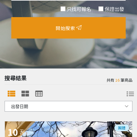
只找可報名
保證出發
開始搜索
搜尋結果
共有
16
筆商品
團體
10
天