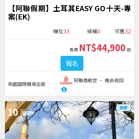
【阿聯假期】土耳其EASY GO十天-專
案(EK)
33
0
32
機位
候補
可售
NT$44,900
售價
起
報名
阿聯酋航空
晚去夜回
桃園國際機場
出發
團體
10
天