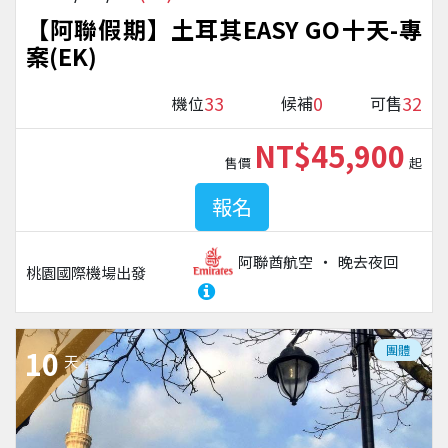
【阿聯假期】土耳其EASY GO十天-專
案(EK)
33
0
32
機位
候補
可售
NT$45,900
售價
起
報名
阿聯酋航空
晚去夜回
桃園國際機場
出發
團體
10
天