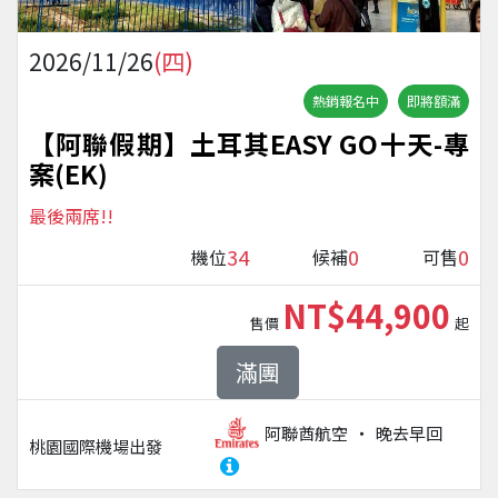
2026/11/26
(四)
熱銷報名中
即將額滿
【阿聯假期】土耳其EASY GO十天-專
案(EK)
最後兩席!!
34
0
0
機位
候補
可售
NT$44,900
售價
起
滿團
阿聯酋航空
晚去早回
桃園國際機場
出發