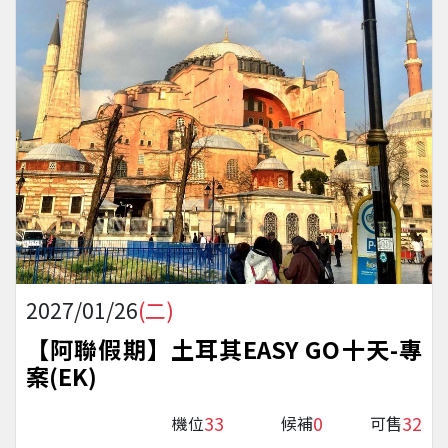
2027/01/26
(二)
【阿聯假期】土耳其EASY GO十天-專
案(EK)
33
0
32
機位
候補
可售