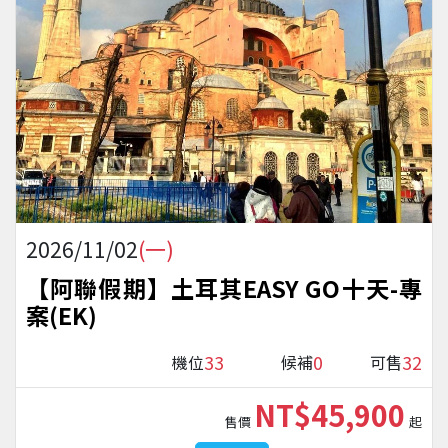
2026/11/02
(一)
【阿聯假期】土耳其EASY GO十天-專
案(EK)
33
0
32
機位
候補
可售
NT$45,900
售價
起