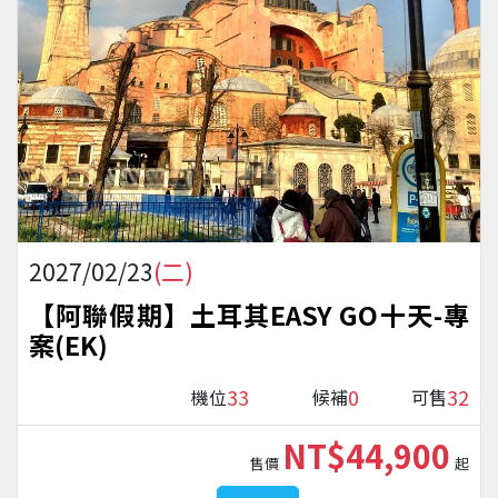
2027/02/23
(二)
【阿聯假期】土耳其EASY GO十天-專
案(EK)
33
0
32
機位
候補
可售
NT$44,900
售價
起