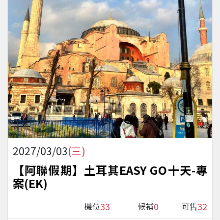
2027/03/03
(三)
【阿聯假期】土耳其EASY GO十天-專
案(EK)
33
0
32
機位
候補
可售