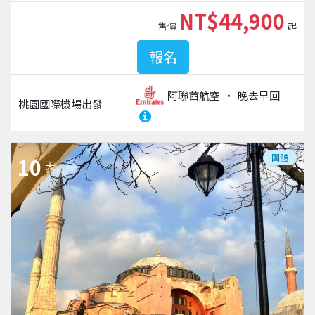
NT$44,900
售價
起
報名
阿聯酋航空
晚去早回
桃園國際機場
出發
團體
10
天