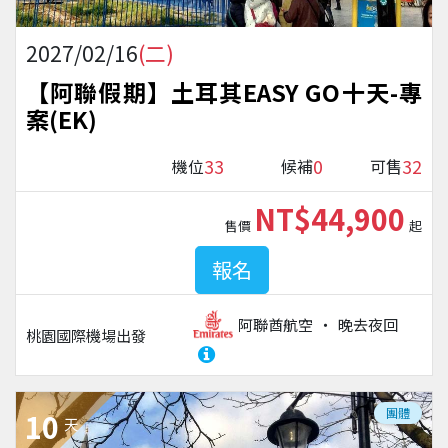
2027/02/16
(二)
【阿聯假期】土耳其EASY GO十天-專
案(EK)
33
0
32
機位
候補
可售
NT$44,900
售價
起
報名
阿聯酋航空
晚去夜回
桃園國際機場
出發
團體
10
天