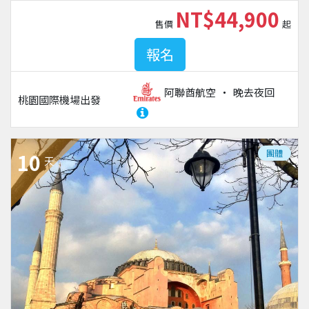
NT$44,900
售價
起
報名
阿聯酋航空
晚去夜回
桃園國際機場
出發
團體
10
天