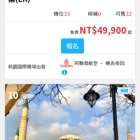
33
0
32
機位
候補
可售
NT$49,900
售價
起
報名
阿聯酋航空
晚去夜回
桃園國際機場
出發
團體
10
天