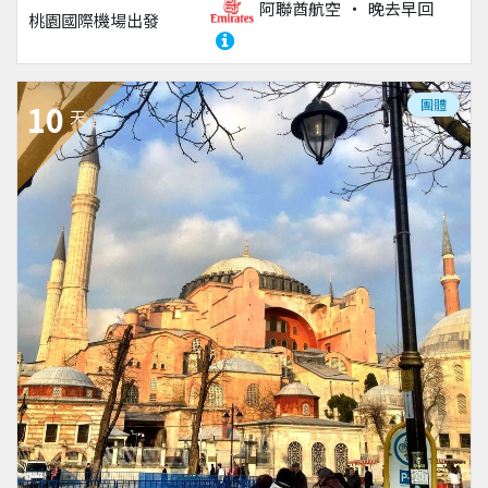
阿聯酋航空
晚去早回
桃園國際機場
出發
團體
10
天