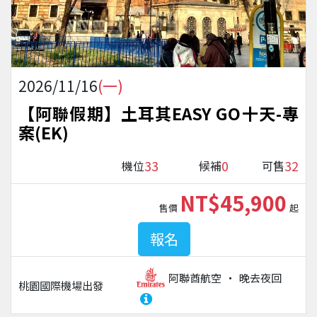
2026/11/16
(一)
【阿聯假期】土耳其EASY GO十天-專
案(EK)
33
0
32
機位
候補
可售
NT$45,900
售價
起
報名
阿聯酋航空
晚去夜回
桃園國際機場
出發