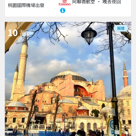
阿聯酋航空
晚去夜回
桃園國際機場
出發
團體
10
天