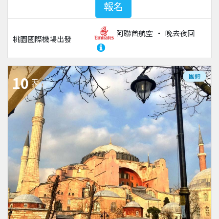
報名
阿聯酋航空
晚去夜回
桃園國際機場
出發
團體
10
天