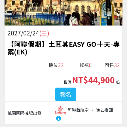
2027/02/24
(三)
【阿聯假期】土耳其EASY GO十天-專
案(EK)
33
0
32
機位
候補
可售
NT$44,900
售價
起
報名
阿聯酋航空
晚去夜回
桃園國際機場
出發