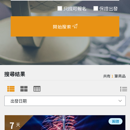
只找可報名
保證出發
開始搜索
搜尋結果
共有
1
筆商品
團體
7
天