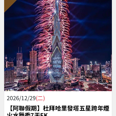
2026/12/29
(二)
【阿聯假期】杜拜哈里發塔五星跨年煙
火水舞秀7天EK