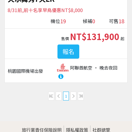
8/31前,前十名享早鳥優惠NT$8,000
19
0
18
機位
候補
可售
NT$131,900
售價
起
報名
阿聯酋航空
晚去夜回
桃園國際機場
出發
1
旅行業責任保險說明
隱私權政策
社群總覽