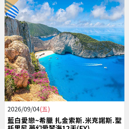
2026/09/04
(五)
藍白愛戀~希臘 扎金索斯.米克諾斯.聖
托里尼 夢幻愛琴海12天(EY)