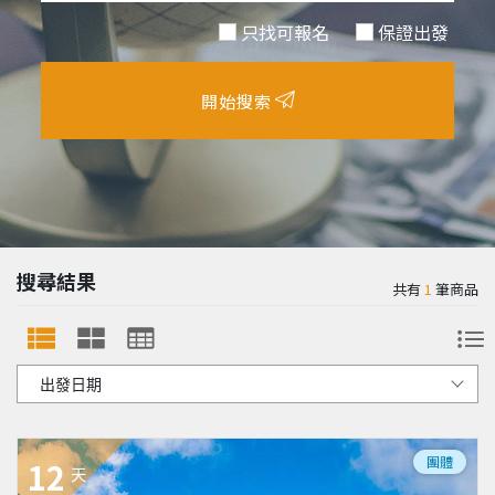
只找可報名
保證出發
開始搜索
搜尋結果
共有
1
筆商品
團體
12
天