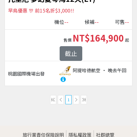
早鳥優惠 🎊 前15名折$3,000!!
--
--
--
機位
候補
可售
NT$164,900
售價
起
截止
阿提哈德航空
晚去午回
桃園國際機場
出發
1
旅行業責任保險說明
隱私權政策
社群總覽