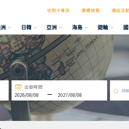
信用卡專區
團體總覽
講座活
美洲
日韓
亞洲
海島
遊輪
國
出發時間