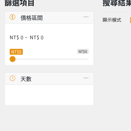
篩選項目
搜尋結
價格區間
顯示模式
NT$
~
NT$
NT$0
NT$0
天數