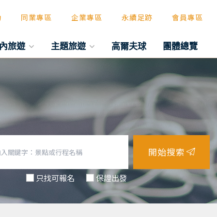
動
同業專區
企業專區
永續足跡
會員專區
內旅遊
主題旅遊
高爾夫球
團體總覽
開始搜索
只找可報名
保證出發