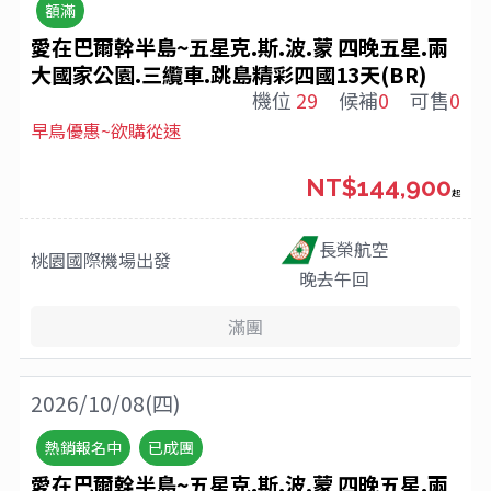
額滿
愛在巴爾幹半島~五星克.斯.波.蒙 四晚五星.兩
大國家公園.三纜車.跳島精彩四國13天(BR)
機位
29
候補
0
可售
0
早鳥優惠~欲購從速
NT$144,900
起
長榮航空
桃園國際機場
出發
晚去午回
滿團
2026/10/08(四)
熱銷報名中
已成團
愛在巴爾幹半島~五星克.斯.波.蒙 四晚五星.兩