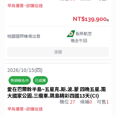
早鳥優惠~欲購從速
NT$139,900
起
長榮航空
桃園國際機場
出發
晚去午回
滿團
2026/10/15(四)
熱銷報名中
已成團
愛在巴爾幹半島~五星克.斯.波.蒙 四晚五星.兩
大國家公園.三纜車.跳島精彩四國13天(CI)
機位
27
候補
0
可售
1
早鳥優惠~欲購從速