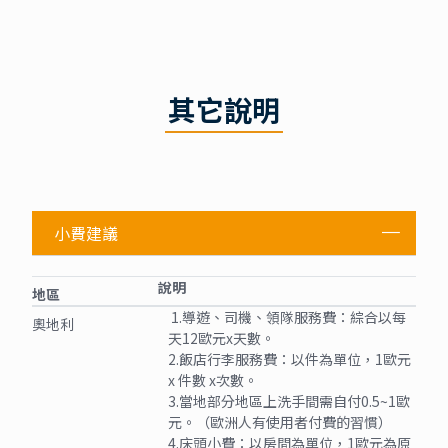
其它說明
小費建議
說明
地區
1.導遊、司機、領隊服務費：綜合以每
奧地利
天12歐元x天數。
2.飯店行李服務費：以件為單位，1歐元
x 件數 x次數。
3.當地部分地區上洗手間需自付0.5~1歐
元。（歐洲人有使用者付費的習慣）
4.床頭小費：以房間為單位，1歐元為原