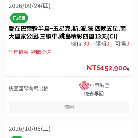
2026/09/24(四)
已成團
愛在巴爾幹半島~五星克.斯.波.蒙 四晚五星.兩
大國家公園.三纜車.跳島精彩四國13天(CI)
機位
30
候補
0
可售
0
早鳥優惠~欲購從速
NT$152,900
起
中華航空
桃園國際機場
出發
晚去早回
滿團
2026/10/06(二)