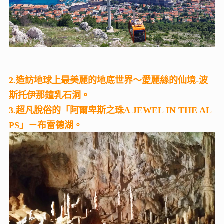
2.造訪地球上最美麗的地底世界～愛麗絲的仙境-波
斯托伊那鐘乳石洞。
3.超凡脫俗的「阿爾卑斯之珠A JEWEL IN THE AL
PS」－布雷德湖。