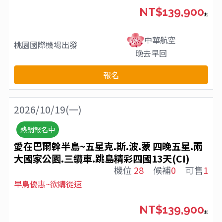
NT$139,900
起
中華航空
桃園國際機場
出發
晚去早回
報名
2026/10/19(一)
熱銷報名中
愛在巴爾幹半島~五星克.斯.波.蒙 四晚五星.兩
大國家公園.三纜車.跳島精彩四國13天(CI)
機位
28
候補
0
可售
1
早鳥優惠~欲購從速
NT$139,900
起