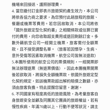
機場來回接送、護照辦理費。
4. 當您繳付訂金即表示旅遊契約產生效力，本公司
將依各協力商之要求，為您預付此趟旅程的旅館、
餐廳或機票等費用。若您因故取消，本公司將依
「國外旅遊定型化契約書」之相關條款或估算已實
付的費用，向您收取超支費用或退回剩餘訂金。多
數外籍航空公司一經開立機票，旅客需付全額票
款，且不接受調整名單。（旅客若因懷孕、生病、
意外受傷等因素取消機票，航空公司皆無法退款）
5.本團所使用的航空公司的票價規則，一經開票即
無法辦理退票（無退票價值），因此本團機票開票
後若欲取消，將損失全額機票款，依國外旅遊定型
化契約規定，如該機票款超出解約賠償之數額，亦
須由旅客負擔。特此提醒您留意，謝謝。
6. 不同國家有程度高低的旅遊風險，為考量旅客自
身旅遊安全並顧及同團其它團員的旅遊權益，若有
慢性疾病、年滿70歲以上、行動不便等狀況，請主