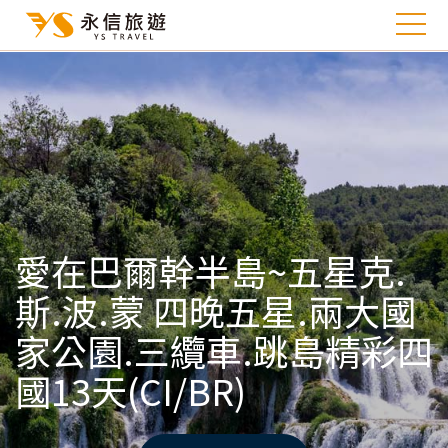
愛在巴爾幹半島~五星克.
斯.波.蒙 四晚五星.兩大國
家公園.三纜車.跳島精彩四
國13天(CI/BR)