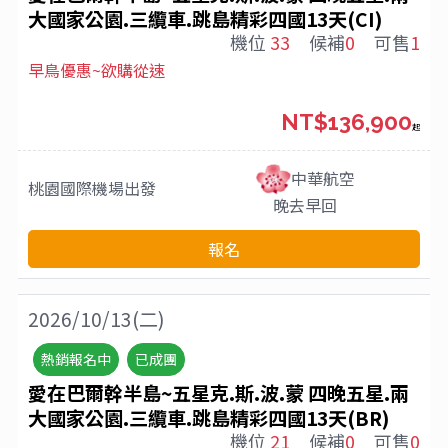
大國家公園.三纜車.跳島精彩四國13天(CI)
機位
33
候補
0
可售
1
早鳥優惠~欲購從速
NT$136,900
起
中華航空
桃園國際機場
出發
晚去早回
報名
2026/10/13(二)
熱銷報名中
已成團
愛在巴爾幹半島~五星克.斯.波.蒙 四晚五星.兩
大國家公園.三纜車.跳島精彩四國13天(BR)
機位
21
候補
0
可售
0