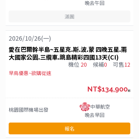
晚去午回
滿團
2026/10/26(一)
愛在巴爾幹半島~五星克.斯.波.蒙 四晚五星.兩
大國家公園.三纜車.跳島精彩四國13天(CI)
機位
20
候補
0
可售
12
早鳥優惠~欲購從速
NT$134,900
起
中華航空
桃園國際機場
出發
晚去早回
報名