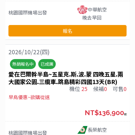
中華航空
桃園國際機場
出發
晚去早回
報名
2026/10/22(四)
熱銷報名中
已成團
愛在巴爾幹半島~五星克.斯.波.蒙 四晚五星.兩
大國家公園.三纜車.跳島精彩四國13天(BR)
機位
25
候補
0
可售
0
早鳥優惠~欲購從速
NT$136,900
起
長榮航空
桃園國際機場
出發