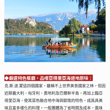
◆嚴選特色餐廳，品嚐亞得里亞海道地原味：
克.斯.波.蒙這四個國家，雖稱不上世界美食國家之林，但因
近鄰義大利、匈牙利、奧地利及巴爾幹半島，再加上臨亞
得里亞海，使其菜色融合地中海與歐陸的特色，成爲具美
味且富多樣化的料理。一般團體為了省時間及成本，風味