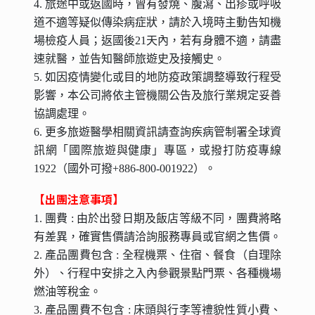
4. 旅途中或返國時，曾有發燒、腹瀉、出疹或呼吸
道不適等疑似傳染病症狀，請於入境時主動告知機
場檢疫人員；返國後21天內，若有身體不適，請盡
速就醫，並告知醫師旅遊史及接觸史。
5. 如因疫情變化或目的地防疫政策調整導致行程受
影響，本公司將依主管機關公告及旅行業規定妥善
協調處理。
6. 更多旅遊醫學相關資訊請查詢疾病管制署全球資
訊網「國際旅遊與健康」專區，或撥打防疫專線
1922（國外可撥+886-800-001922）。
​【出團注意事項】
1. 團費 : 由於出發日期及飯店等級不同，團費將略
有差異，確實售價請洽詢服務專員或官網之售價。
2. 產品團費包含 : 全程機票、住宿、餐食（自理除
外）、行程中安排之入內參觀景點門票、各種機場
燃油等稅金。
3. 產品團費不包含 : 床頭與行李等禮貌性質小費、