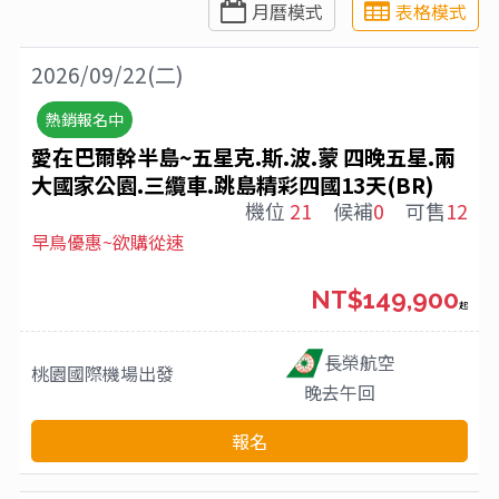
月曆模式
表格模式
2026/09/22(二)
熱銷報名中
愛在巴爾幹半島~五星克.斯.波.蒙 四晚五星.兩
大國家公園.三纜車.跳島精彩四國13天(BR)
機位
21
候補
0
可售
12
早鳥優惠~欲購從速
NT$149,900
起
長榮航空
桃園國際機場
出發
晚去午回
報名