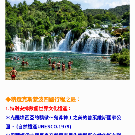
◆精選克斯蒙波四國行程之最：
1.特別安排數個世界文化遺產：
＊克羅埃西亞的驕傲～鬼斧神工之美的普萊維斯國家公
園。 (自然遺產UNESCO.1979)