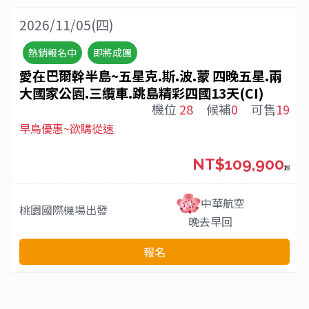
2026/11/05(四)
熱銷報名中
即將成團
愛在巴爾幹半島~五星克.斯.波.蒙 四晚五星.兩
大國家公園.三纜車.跳島精彩四國13天(CI)
機位
28
候補
0
可售
19
早鳥優惠~欲購從速
NT$109,900
起
中華航空
桃園國際機場
出發
晚去早回
報名