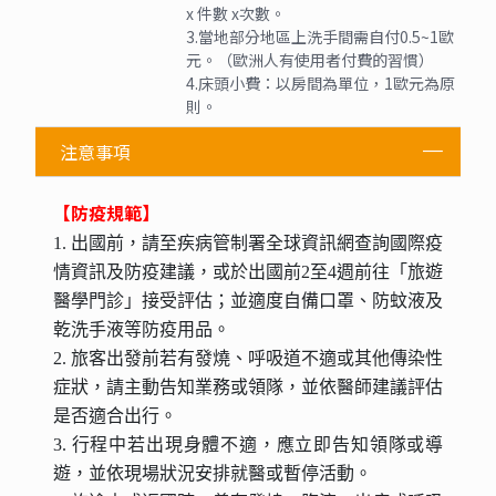
x 件數 x次數。
3.當地部分地區上洗手間需自付0.5~1歐
元。（歐洲人有使用者付費的習慣）
4.床頭小費：以房間為單位，1歐元為原
則。
注意事項
【防疫規範】
1. 出國前，請至疾病管制署全球資訊網查詢國際疫
情資訊及防疫建議，或於出國前2至4週前往「旅遊
醫學門診」接受評估；並適度自備口罩、防蚊液及
乾洗手液等防疫用品。
2. 旅客出發前若有發燒、呼吸道不適或其他傳染性
症狀，請主動告知業務或領隊，並依醫師建議評估
是否適合出行。
3. 行程中若出現身體不適，應立即告知領隊或導
遊，並依現場狀況安排就醫或暫停活動。