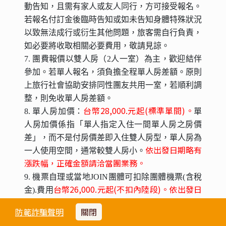
動告知，且需有家人或友人同行，方可接受報名。
若報名付訂金後臨時告知或如未告知身體特殊狀況
以致無法成行或衍生其他問題，旅客需自行負責，
如必要將收取相關必要費用，敬請見諒。
7. 團費報價以雙人房（2人一室）為主，歡迎結伴
參加。若單人報名，須負擔全程單人房差額。原則
上旅行社會協助安排同性團友共用一室，若順利調
整，則免收單人房差額。
台幣28,000.元起(標準單間)。
8. 單人房加價：
單
人房加價係指「單人指定入住一間單人房之房價
差」，而不是付房價差即入住雙人房型，單人房為
依出發日期略有
一人使用空間，通常較雙人房小。
漲跌幅，正確金額請洽當團業務。
9. 機票自理或當地JOIN團體可扣除團體機票(含稅
台幣26,000.元起(不扣內陸段)。依出發日
金).費用
期略有漲跌幅，正確金額請洽當團業務。
防範詐騙聲明
關閉
10. 飯店的團體房無法指定連通房、同行親友指定