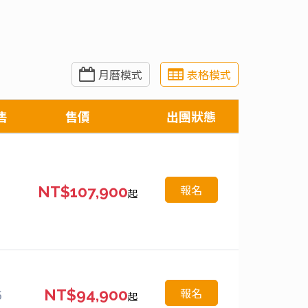
月曆模式
表格模式
售
售價
出團狀態
報名
NT$107,900
起
報名
6
NT$94,900
起