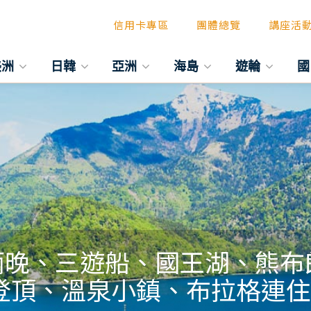
信用卡專區
團體總覽
講座活
美洲
日韓
亞洲
海島
遊輪
國
區兩晚、三遊船、國王湖、熊
登頂、溫泉小鎮、布拉格連住