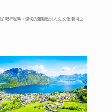
許喝杯咖啡，深切的體驗歐洲人文.文化.藝術之