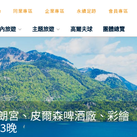
動
同業專區
企業專區
永續足跡
會員專區
內旅遊
主題旅遊
高爾夫球
團體總覽
布朗宮、皮爾森啤酒廠、彩繪
3晚