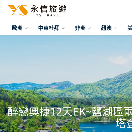
歐洲
中東杜拜
非洲
紐澳
醉戀奧捷12天EK~鹽湖
塔