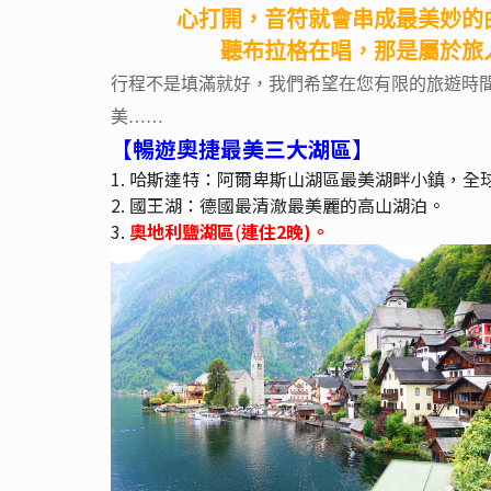
心打開，音符就會串成最美妙的
聽布拉格在唱，那是屬於旅人的歌.
行程不是填滿就好，我們希望在您有限的旅遊時間
美……
【暢遊奧捷最美三大湖區】
1. 哈斯達特：阿爾卑斯山湖區最美湖畔小鎮，全球
2. 國王湖：德國最清澈最美麗的高山湖泊。
3.
奧地利鹽湖區
(
連住2晚)。