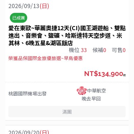
2026/09/13
(日)
已成團
愛在東歐~華麗奧捷12天(CI)國王湖遊船、雙點
進出、音樂會、鹽礦、哈斯達特天空步道、米
其林、6晚五星&湖區飯店
機位
33
候補
0
可售
0
榮獲品保國際金旅優旅選~早鳥優惠
NT$134,900
起
中華航空
桃園國際機場
出發
晚去早回
滿團
2026/09/20
(日)