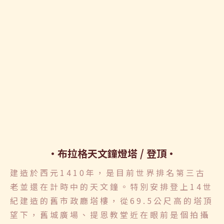
布拉格天文鐘燈塔 / 登頂
建造於西元1410年，是目前世界排名第三古
老並還在計時中的天文鐘。特別安排登上14世
紀建造的舊市政廳塔樓，從69.5公尺高的塔頂
望下，舊城廣場、提恩教堂近在眼前是個拍攝