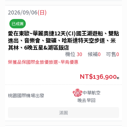
2026/09/06
(日)
已成團
愛在東歐~華麗奧捷12天(CI)國王湖遊船、雙點
進出、音樂會、鹽礦、哈斯達特天空步道、米
其林、6晚五星&湖區飯店
機位
30
候補
0
可售
0
榮獲品保國際金旅優旅選~早鳥優惠
NT$136,900
起
中華航空
桃園國際機場
出發
晚去早回
滿團