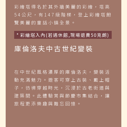
彩繪塔得名於其外牆美麗的彩繪，塔高
54公尺，有147級階梯，登上彩繪塔飽
覽美麗的童話小鎮全景。
彩繪塔入內(若遇休館,現場退費50克朗)
庫倫洛夫中古世紀變裝
在中世紀風格濃厚的庫倫洛夫，變裝活
動充滿魅力。遊客可穿上古裝、戴上帽
子，彷彿穿越時光，沉浸於古老街道與
建築間。此體驗常與節慶市集結合，讓
旅程更添樂趣與難忘回憶。