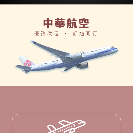
中華航空
優雅啟程 ‧ 舒適同行