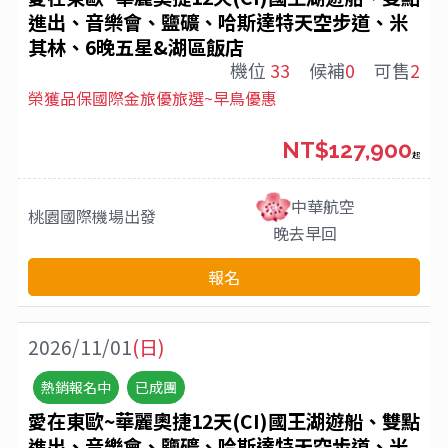
進出、音樂會、鹽礦、哈斯達特天空步道、米
其林、6晚五星&湖區飯店
機位
33
候補
0
可售
2
榮獲品保國際金旅優旅選~早鳥優惠
NT$127,900
起
中華航空
桃園國際機場
出發
晚去早回
報名
2026/11/01
(日)
熱銷報名中
已成團
愛在東歐~華麗奧捷12天(CI)國王湖遊船、雙點
進出、音樂會、鹽礦、哈斯達特天空步道、米