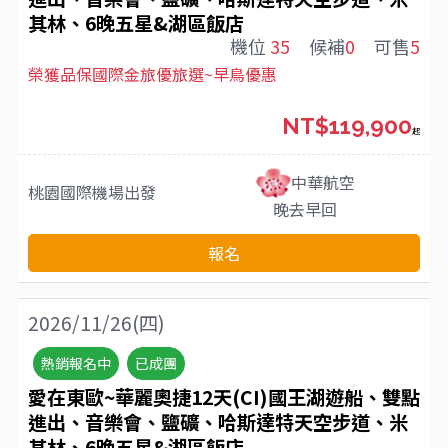
其林、6晚五星&湖區飯店
機位
35
候補
0
可售
5
榮獲品保國際金旅優旅選~早鳥優惠
NT$119,900
起
中華航空
桃園國際機場
出發
晚去早回
報名
2026/11/26(四)
熱銷報名中
已成團
愛在東歐~華麗奧捷12天(CI)國王湖遊船、雙點
進出、音樂會、鹽礦、哈斯達特天空步道、米
其林、6晚五星&湖區飯店