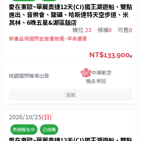
愛在東歐~華麗奧捷12天(CI)國王湖遊船、雙點
進出、音樂會、鹽礦、哈斯達特天空步道、米
其林、6晚五星&湖區飯店
機位
23
候補
0
可售
0
榮獲品保國際金旅優旅選~早鳥優惠
NT$133,900
起
中華航空
桃園國際機場
出發
晚去早回
滿團
2026/10/25
(日)
熱銷報名中
已成團
愛在東歐~華麗奧捷12天(CI)國王湖遊船、雙點