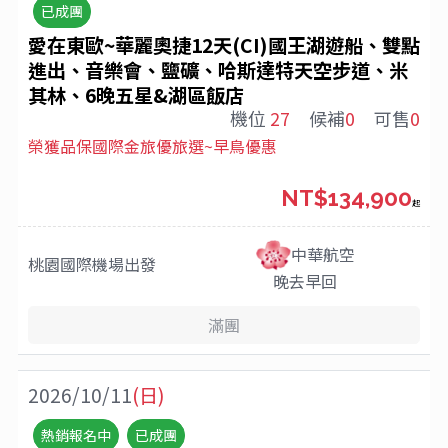
已成團
愛在東歐~華麗奧捷12天(CI)國王湖遊船、雙點
進出、音樂會、鹽礦、哈斯達特天空步道、米
其林、6晚五星&湖區飯店
機位
27
候補
0
可售
0
榮獲品保國際金旅優旅選~早鳥優惠
NT$134,900
起
中華航空
桃園國際機場
出發
晚去早回
滿團
2026/10/11
(日)
熱銷報名中
已成團