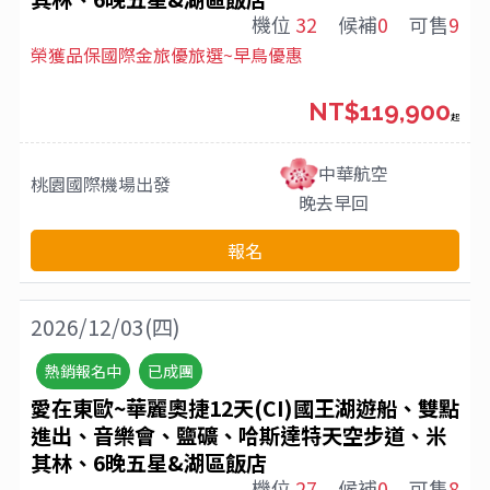
機位
32
候補
0
可售
9
榮獲品保國際金旅優旅選~早鳥優惠
NT$119,900
起
中華航空
桃園國際機場
出發
晚去早回
報名
2026/12/03(四)
熱銷報名中
已成團
愛在東歐~華麗奧捷12天(CI)國王湖遊船、雙點
進出、音樂會、鹽礦、哈斯達特天空步道、米
其林、6晚五星&湖區飯店
機位
27
候補
0
可售
8