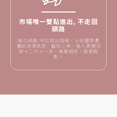
市場唯一雙點進出, 不走回
頭路
維也納進/布拉格出路線，沿途儘享濃
濃的浪漫氣息、藝術之美，進入奧捷深
度十二天十一夜，美景相伴，寫意輕
鬆。