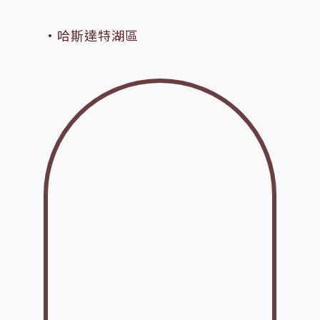
·哈斯達特湖區