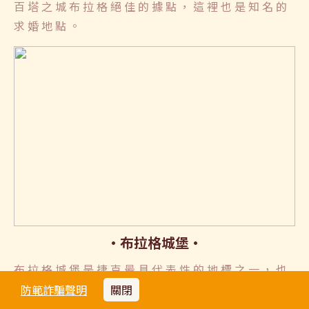
百塔之城布拉格絕佳的據點，這裡也是知名的
求婚地點。
布拉格城堡
布拉格城堡是捷克最具代表性的地標之一，也
是世界最大古城堡群之一。自9世紀以來，它
防範詐騙聲明
關閉
見證了波希米亞王國與捷克歷史的變遷。漫步