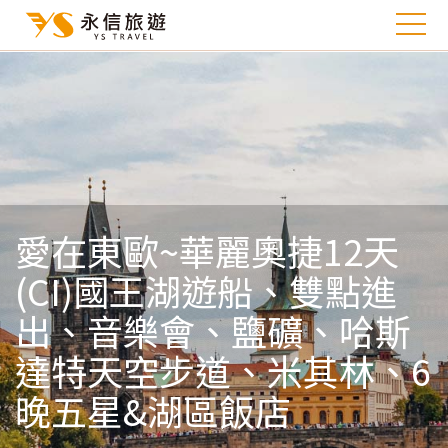
愛在東歐~華麗奧捷12天
(CI)國王湖遊船、雙點進
出、音樂會、鹽礦、哈斯
達特天空步道、米其林、6
晚五星&湖區飯店