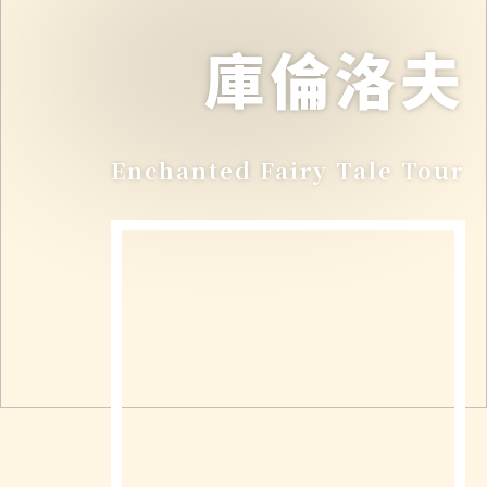
庫倫洛夫
Enchanted Fairy Tale Tour