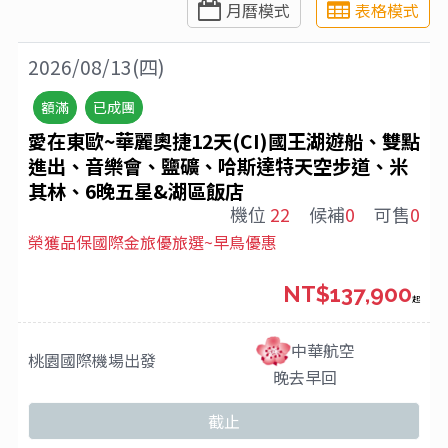
月曆模式
表格模式
2026/08/13(四)
額滿
已成團
愛在東歐~華麗奧捷12天(CI)國王湖遊船、雙點
進出、音樂會、鹽礦、哈斯達特天空步道、米
其林、6晚五星&湖區飯店
機位
22
候補
0
可售
0
榮獲品保國際金旅優旅選~早鳥優惠
NT$137,900
起
中華航空
桃園國際機場
出發
晚去早回
截止