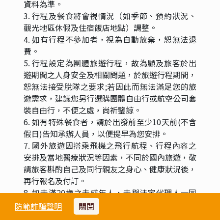
兩吋彩色白底大頭照 ： 照片需為6個月內護照規
格。
如果是未成年或是持舊台胞證的朋友需要另外準備
以下資料才能辦理台胞證申請： 6個月內的戶籍謄
本：曾更改姓名、個人資料者。 監護人身分證正
反影本：未滿16歲者需附上監護人其中一人的身
分證影本。 台胞證有效期限為5年，期限如果不足
6個月可以換發，不過台胞證申請需要的照片規格
較為嚴格，一定要特別留意以下規定喔：
1.兩吋大頭白底照片一張，需為6個月內拍攝、需
露耳朵及眉毛、不可露牙齒、配戴有色框架眼鏡，
其中眼鏡鏡片不可反光， 不可滲光、陰影
2.需有肩膀肩線，建議不要穿白色上衣
3.不可與舊台胞證照片相同
4.不可戴任何髮飾、耳環、項鍊
5.背面需簽上中文姓名
6.大頭照定義為頭頂到下巴的範圍需有3.2公分至
3.6公分
防範詐騙聲明
關閉
7.代辦台胞證預計10-15個工作日內可領取台胞證