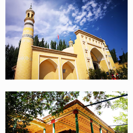
艾提尕爾清真寺
新疆喀什的地標，也是中國最大的清真寺之一，始建於144
2年，占地1.68萬平方米。它坐西朝東，由門樓、宣禮塔、
庭院、經堂和禮拜殿組成，黃磚砌成的門樓和18米高的宣
禮塔極具特色。