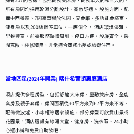
當地準五星(2023年開業)庫車朝昱萬華國際酒店
建築面積20500 平米，是按照標準建造的一家集客房，餐
飲，水療和康樂為一體的綜合性商務飯店。內設多間溫馨
舒適、裝修高檔的客房和大小宴會廳及16個風格各異貴賓
包廂，四樓水韻江南水療會所26個貴賓間，倡導健康、商
務、休閒、養生新生活。飯店以“追求卓越，永無止盡”
經營理念，誠信待客，服務先行，弘揚絲綢之路文化，引
領時尚新潮流。