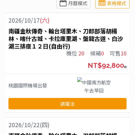
月曆模式
表格模式
2026/10/17
(六)
南疆金秋傳奇、輪台塔里木、刀郎部落胡楊
林、喀什古城、卡拉庫里湖、盤龍古道、白沙
湖三排座１２日(自由行)
機位
20
候補
0
可售
10
NT$92,800
起
中國南方航空
桃園國際機場
出發
午去早回
請電洽
2026/10/22(四)