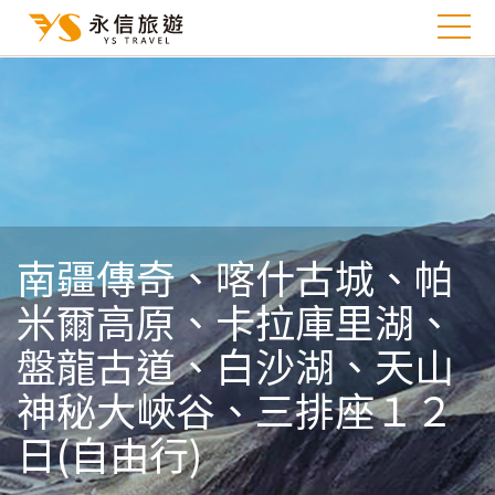
南疆傳奇、喀什古城、帕
米爾高原、卡拉庫里湖、
盤龍古道、白沙湖、天山
神秘大峽谷、三排座１２
日(自由行)