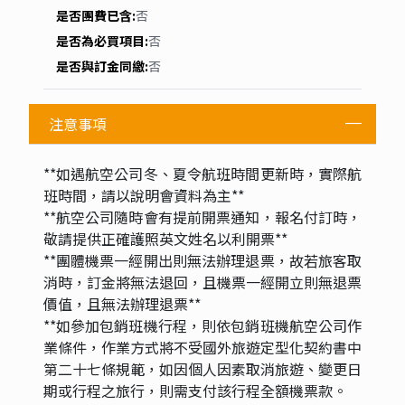
統的完美融合。客房內提供舒適的床鋪、優質的傢俱和設
施，讓賓客在這片神祕而寧靜的高原上獲得真正的休憩和
放鬆。 萬達美華飯店以其精緻多樣的餐飲選擇而引以為
傲。我們的餐廳以創意和獨特的美食體驗贏得了廣泛的聲
譽。無論您是品嚐當地的塔吉克美食，還是享受國際美
食，我們的廚師團隊都會為您帶來一場味蕾的盛宴。除了
舒適的住宿和美食體驗，萬達美華飯店還提供一系列休閒
和娛樂設施，如室內孩童樂園、健身房和檯球室等。
特別安排
**因配合政府政策滾動式調整，大陸散客組團尚未開放
前，如有整團文化交流或自由行之需求，可參考此行程內
容及售價，請自行跟業務購買旅平險**