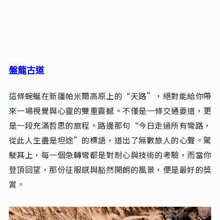
米）、公格爾峰（海拔7649米）及公格爾九別峰（海拔75
30米）等巍峨雪山相映成趣，形成了雪山、湖泊、草原三
位一體的壯麗景觀。最令人稱奇的是其湖水顏色會隨天氣
和光線變化而變幻，時而湛藍，時而淡黃，時而墨黑，神
秘莫測，因此又被稱為“變色湖”。湖面水草豐美，是水
鳥、野鴨和天鵝的樂園，而湖中卻鮮見生物，更添其神秘
色彩。
盤龍古道