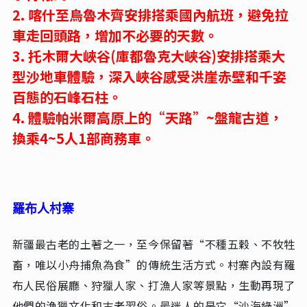
2.
喀什至烏魯木齊安排搭乘國內航班，避免拉
車走回頭路，增加不必要的天數。
3.
托木爾大峽谷(庫都魯克大峽谷)安排搭乘大
型沙地車體驗，深入峽谷感受洪崖赤壁和千姿
百態的石峰石柱。
4.
體驗帕米爾高原上的“天路”~盤龍古道，
換乘4~5人1部商務車。
羅布人村寨
新疆最古老的土著之一，至今保留著“不種五穀、不牧牲
畜，唯以小舟捕魚為食”的傳統生活方式。村寨內設有羅
布人民俗展廳、狩獵人家、打漁人家等景點，生動再現了
他們的漁獵文化和古老習俗。最迷人的是它“沙海綠洲”