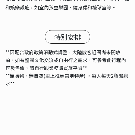
當地四星(2024年開業)阿克蘇海川世紀酒店
擁有257間客房，包括商務雙床房、商務單人間和三人間，
所有房間均採用幹濕分離設計，寬敞舒適。 設施方面，配
備中西餐廳、7間豪華餐飲包間、宴會廳、多功能會議室、
健身房以及200餘個停車位，一應俱全。 酒店環境優雅，
早餐豐富，前臺服務熱情周到，停車方便，設施齊全，房
間寬敞，裝修精良，非常適合商務出差或旅遊住宿。