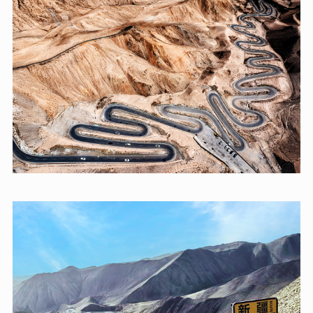
這條蜿蜒在新疆帕米爾高原上的“天路”，絕對能給你帶
來一場視覺與心靈的雙重震撼。不僅是一條交通要道，更
是一段充滿哲思的旅程。路邊那句“今日走過所有彎路，
從此人生盡是坦途”的標語，道出了無數旅人的心聲。駕
駛其上，每一個急轉彎都是對耐心與技術的考驗，而當你
登頂回望，那份征服感與豁然開朗的風景，便是最好的獎
賞。