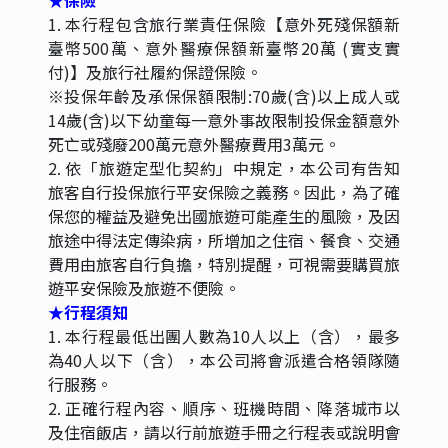
敬請提供正確護照英文姓名以利開票**
**團體機票一經開出則無法辦理退票，故若旅客取
消時，訂金將無法退回，且機票一經開立則無退票
價值，且無法辦理退票**
**如參加包銷班機行程，則依包銷班機航空公司作
業條件，作業方式將不受國外旅遊定型化契約書中
第二十七條規範，如因個人因素取消旅遊、變更日
期或行程之旅行，則需支付該行程全額機票款。
**實際航班時間以航空公司為最終確認。若因航空
公司或不可抗力因素，變動航班時間或轉機點，造
成團體行程變更、增加餐食，本公司將不另行加
價。若行程變更、減少餐食，則酌於退費。
★簽證事項
台胞證申請資料:
護照正本：發照地須在台灣，需要有6個月以上效
期的中華民國護照正本。
身分證正反面影本：如未滿14歲者請改附戶籍謄
本。