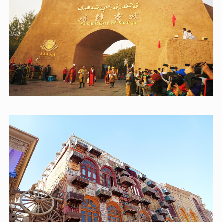
化石，更是維吾爾族生活、文化和歷史的集中展現地。漫
步其中，你會被其獨特的生土建築所吸引，土黃色的夯土
牆、精美的木雕和色彩繽紛的裝飾，無不透露出濃郁的維
吾爾族風情。街巷縱橫交錯，宛如迷宮，每一步都仿佛在
穿越時空。