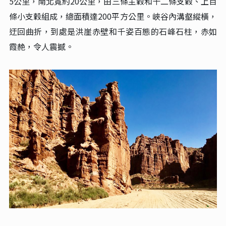
托木爾大峽谷
又名庫都魯克大峽谷，維吾爾語意為“驚險、神秘”，位
於新疆阿克蘇地區溫宿縣境內，是天山南北規模最大、美
學價值最高的紅層峽谷，被譽為“峽谷之王”。東西長約2
5公里，南北寬約20公里，由三條主穀和十二條支穀、上百
條小支穀組成，總面積達200平方公里。峽谷內溝壑縱橫，
迂回曲折，到處是洪崖赤壁和千姿百態的石峰石柱，赤如
霞赩，令人震撼。