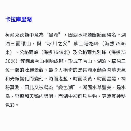
海拔約3300米。這裡雪山、白沙、碧湖交相輝映，景色如
詩如畫，被譽為“帕米爾高原最美湖泊”。湖水清澈見
底，倒映著雪山與白沙山，形成“一半湖水一半沙漠”的
奇觀。
卡拉庫里湖
柯爾克孜語中意為“黑湖”，因湖水深邃幽黯而得名。湖
泊三面環山，與“冰川之父”慕士塔格峰（海拔7546