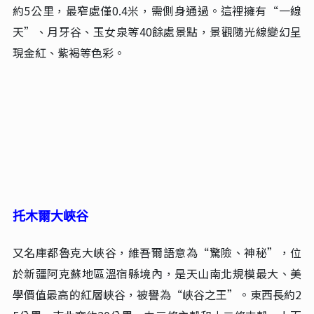
天山神秘大峡谷
一處集雄、險、幽、神於一體的世界級地質奇觀。其紅褐
色的岩體在陽光下宛若燃燒的火焰，被譽為“地球褶
皺”。峽谷由紅褐色砂礫岩經億萬年風雨侵蝕形成，全長
約5公里，最窄處僅0.4米，需側身通過。這裡擁有“一線
天”、月牙谷、玉女泉等40餘處景點，景觀隨光線變幻呈
現金紅、紫褐等色彩。