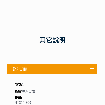
當地四星(2024年開業) 喀什希爾頓惠庭酒店
酒店提供多種房型，包括舒適大床房、靈動雙床房、全能
套房及親子套房，房間面積從30平方米到67平方米不等，
配備微波爐、小冰櫃等居家設施，部分房型可欣賞山景或
花園景。酒店還設有綠洲大堂、健身房、洗衣區、24小時
心選小鋪和免費自助飲吧。
當地四星(2024年開業) 塔縣萬達美華酒店
飯店擁有心設計的客房和套房，每間房都展現著現代與傳