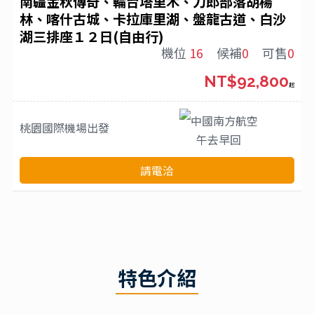
南疆金秋傳奇、輪台塔里木、刀郎部落胡楊
林、喀什古城、卡拉庫里湖、盤龍古道、白沙
湖三排座１２日(自由行)
機位
16
候補
0
可售
0
NT$92,800
起
中國南方航空
桃園國際機場
出發
午去早回
請電洽
特色介紹