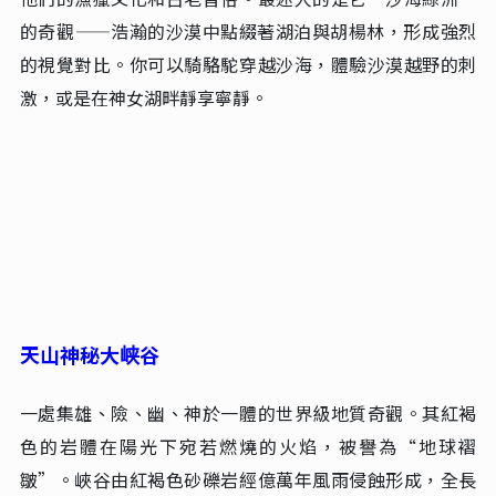
的奇觀——浩瀚的沙漠中點綴著湖泊與胡楊林，形成強烈
的視覺對比。你可以騎駱駝穿越沙海，體驗沙漠越野的刺
激，或是在神女湖畔靜享寧靜。