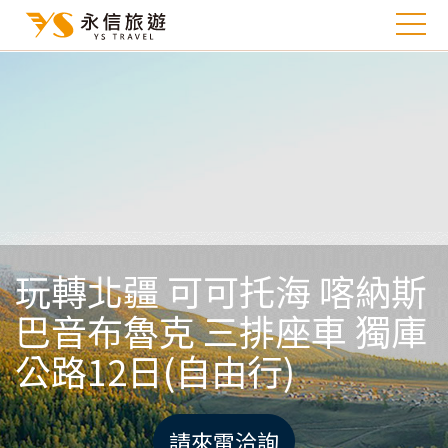
玩轉北疆 可可托海 喀納斯
巴音布魯克 三排座車 獨庫
公路12日(自由行)
請來電洽詢