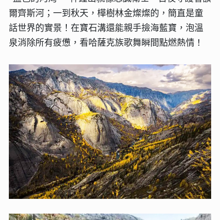
爾齊斯河；一到秋天，樺樹林金燦燦的，簡直是童
話世界的實景！在寶石溝還能親手撿海藍寶，泡溫
！
泉消除所有疲憊，看哈薩克族歌舞瞬間點燃熱情