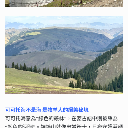
可可托海不是海 是牧羊人的絕美秘境
可可托海意為“綠色的叢林”，在蒙古語中則被譯為
“藍色的河灣”。神鐘山就像忠誠衛士，日夜守護著額