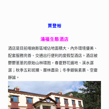
賈登裕
鴻福生態酒店
酒店是目前喀納斯區域佔地面積大、內外環境優美、
配套服務完善、交通出行便利的度假型酒店。酒店被
鬱鬱蔥蔥的原始山林環抱，春夏野花遍地、溪水潺
潺；秋季五彩斑斕、層林盡染；冬季銀裝素裹、空靈
靜謐。