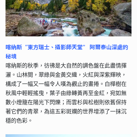
喀納斯“東方瑞士、攝影師天堂” 阿爾泰山深處的
秘境
喀納斯的秋季，彷彿是大自然的調色盤在此盡情揮
灑。山林間，翠綠與金黃交織，火紅與深紫輝映，
構成了一幅又一幅令人嘆為觀止的畫捲。白樺樹在
秋風中輕輕搖曳，葉子由綠轉黃再至金紅，宛如無
數小燈籠在陽光下閃爍；而雲杉與松樹則依舊保持
著它們的青翠，為這五彩斑斕的世界增添了一抹沉
穩的色彩。