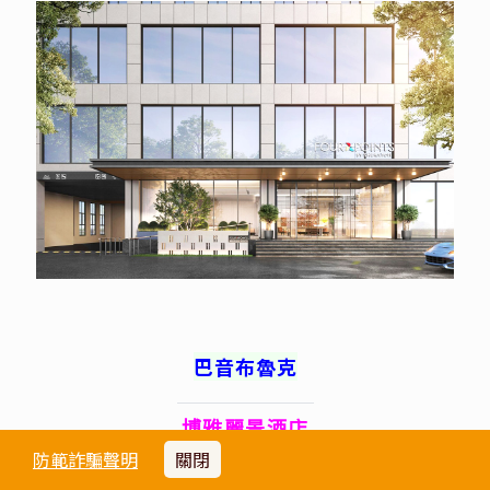
巴音布魯克
博雅麗景酒店
防範詐騙聲明
關閉
酒店距離巴音布魯克景區入口處僅僅2分鐘車程。酒店