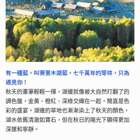
有一種藍，叫賽里木湖藍，七千萬年的等待，只為
遇見你！
秋天的畫筆輕輕一揮，湖邊就像被大自然打翻了的
調色盤，金黃、橙紅、深綠交織在一起，簡直是色
彩的盛宴。湖邊的草地也漸漸染上了秋天的顏色，
湖水依舊清澈如寶石，但在秋日的陽光下顯得更加
深邃和寧靜。