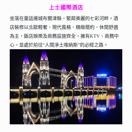
上士國際酒店
坐落在童話邊城布爾津縣，緊鄰美麗的七彩河畔。酒
店裝修以北歐輕奢、現代風格、精緻簡約、休閒舒適
為主，飯店娛樂及商務設施齊全，擁有KTV、商務中
心，並處於前往“人間凈土喀納斯”的必經之路。