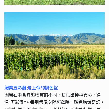
絕美五彩灘 是上帝的調色盤
因岩石中含有礦物質的不同，幻化出種種異彩，得
名“五彩灘”。每到傍晚夕陽照耀時，顏色絢爛奇幻，