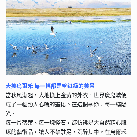
大美烏爾禾 每一幅都是壁紙級的美景
當秋風漸起，大地換上金黃的外衣，世界魔鬼城便
成了一幅動人心魄的畫捲。在這個季節，每一縷陽
光、
每一片落葉、每一塊怪石，都彷彿是大自然精心雕
琢的藝術品，讓人不禁駐足，沉醉其中。在烏爾禾