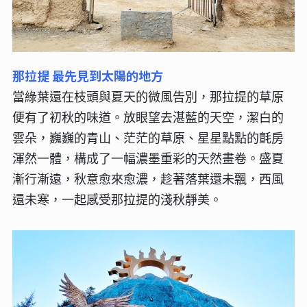
那拉提 最先見到太陽的地方
當綠葉還在枝頭與夏天的微風告別，那拉提的草原
便有了初秋的味道。放眼望去湛藍的天空，潔白的
雲朵，巍巍的青山、茫茫的草原、星星點點的氈房
渾然一體，構成了一幅濃墨重彩的天然畫卷。盛夏
漸行漸遠，秋意愈來愈濃，趁著落葉還未飄，西風
還未寒，一起感受那拉提的淺秋靜美。