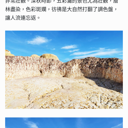
非常壯觀。深秋時節，五彩灘的景色尤為壯觀，層
林盡染，色彩斑斕，彷彿是大自然打翻了調色盤，
讓人流連忘返。