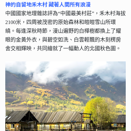
神的自留地禾木村 藏著人間所有浪漫
中國國家地理雜誌評為“中國最美村莊”，禾木村海拔
2100米，四周被茂密的原始森林和皚皚雪山所環
繞。每逢深秋時節，漫山遍野的白樺樹都換上了耀
眼的金黃外衣，與碧空如洗、白雲輕飄的木刻楞房
舍交相輝映，共同繪就了一幅動人的北國秋色圖。