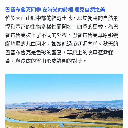
巴音布魯克四季 在時光的詩裡 遇見自然之美
位於天山山脈中部的神奇土地，以其獨特的自然景
觀和豐富的生物多樣性而聞名。四季的更替，為巴
音布魯克披上了不同的外衣。巴音布魯克草原那蜿
蜒崎嶇的九曲河水，如蛟龍過境迂迴向前。秋天的
巴音布魯克是色彩的盛宴，草原上的牧草逐漸變
黃，與遠處的雪山形成鮮明的對比。