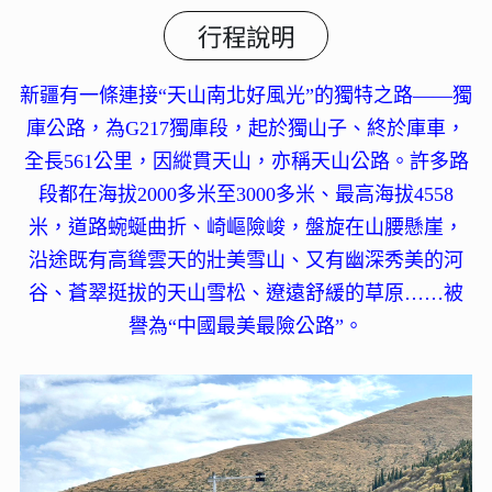
行程說明
新疆有一條連接“天山南北好風光”的獨特之路——獨
庫公路，為G217獨庫段，起於獨山子、終於庫車，
全長561公里，因縱貫天山，亦稱天山公路。許多路
段都在海拔2000多米至3000多米、最高海拔4558
米，道路蜿蜒曲折、崎嶇險峻，盤旋在山腰懸崖，
沿途既有高聳雲天的壯美雪山、又有幽深秀美的河
谷、蒼翠挺拔的天山雪松、遼遠舒緩的草原……被
譽為“中國最美最險公路”。