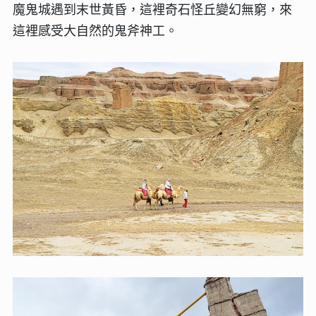
魔鬼城遇到末世黃昏，這裡奇石怪丘變幻無窮，來
這裡感受大自然的鬼斧神工。