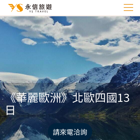
《華麗歐洲》北歐四國13
日
請來電洽詢