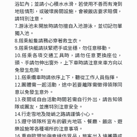
浴缸內；並請小心積水水滑，若使用不善而有淹到
地毯情形，或破壞房間設施，會被飯店要求賠償，
請特別注意。
7.游泳池未開放時請勿擅自入池游泳，並切記勿單
獨入池。
8.搭乘船隻請務必穿著救生衣。
9.搭乘快艇請扶緊把手或坐穩，勿任意移動。
10.搭乘各項交通工具時，請勿任意更換座位，
頭、手請勿伸出窗外，上下車時請注意來車方向以
免發生危險。
11.搭乘纜車時請依序上下，聽從工作人員指揮。
12.團體需一起活動，途中若要離隊需徵得領隊同
意以免發生意外。
13.夜間或自由活動時間若需自行外出，請告知領
隊或團友，並應特別注意安全。
14.行走雪地及陡峭之路請謹慎小心。
15.遵守領隊所宣布的觀光地區、餐廳、飯店、遊
樂設施等各種場所的注意事項。
16.重申歐盟加強查緝仿冒品，旅客出入境攜帶或