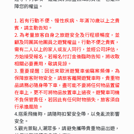
障您的權益。
1. 若有行動不便、慢性疾病、年滿70歲以上之貴
賓，請主動告知。
2. 為考量旅客自身之旅遊安全及行程順暢度，並
顧及同團其他團員之遊覽權益，行動不便之貴賓，
需有二人以上的家人或友人同行，並經公司評估，
方始接受報名。若報名付訂金後臨時告知，將收取
相關必要費用，敬請見諒。
3. 重要提醒：因近來歐洲遊覽車偷竊案頻傳，為
保障旅客財物安全，請旅客離開遊覽車時，貴重物
品請務必隨身帶下車，盡可能不要將任何物品置留
在車上，更不可將物品放置車上過夜。遊覽車司機
不負保管責任，若因此有任何財物損失，旅客須自
行承擔風險。
4.搭乘飛機時，請隨時扣緊安全帶，以免亂流影響
安全。
5.觀光景點人潮眾多，請避免攜帶貴重物品出遊，