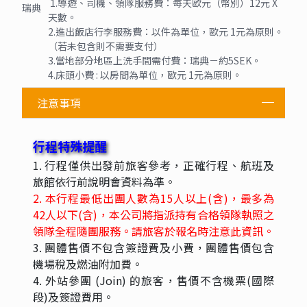
1.導遊、司機、領隊服務費：每天歐元（幣別）12元 X
瑞典
天數。
2.進出飯店行李服務費：以件為單位，歐元 1元為原則。
（若未包含則不需要支付）
3.當地部分地區上洗手間需付費：瑞典－約5SEK。
4.床頭小費 : 以房間為單位，歐元 1元為原則。
注意事項
行程特殊提醒
1. 行程僅供出發前旅客參考，正確行程、航班及
旅館依行前說明會資料為準。
2. 本行程最低出團人數為15
人以上
(
含
)
，最多為
42
人以下
(
含)，本公司將指派持有合格領隊執照之
領隊全程隨團服務。請旅客於報名時注意此資訊。
3. 團體售價不包含簽證費及小費，團體售價包含
機場稅及燃油附加費。
4. 外站參團 (Join) 的旅客，售價不含機票(國際
段)及簽證費用。