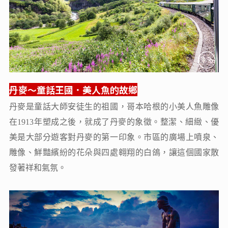
丹麥～童話王國．美人魚的故鄉
丹麥是童話大師安徒生的祖國，哥本哈根的小美人魚雕像
在1913年塑成之後，就成了丹麥的象徵。整潔、細緻、優
美是大部分遊客對丹麥的第一印象。市區的廣場上噴泉、
雕像、鮮豔繽紛的花朵與四處翱翔的白鴿，讓這個國家散
發著祥和氣氛。