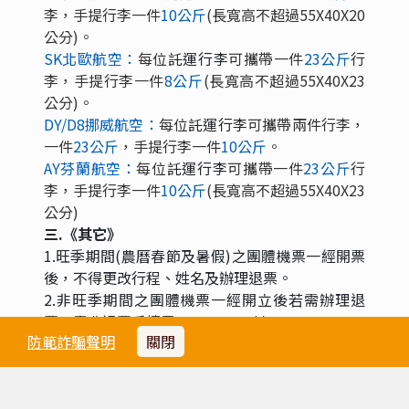
李，手提行李一件
10
公斤
(
長寬高不超過
55X40X20
公分)。
SK北歐航空：
每位
託運行李
可攜帶一件
23
公斤
行
李，手提行李一件
8
公斤
(
長寬高不超過
55X40X23
公分)。
DY/D8挪威航空：
每位
託運行李
可攜帶兩件行李，
一件
23
公斤
，手提行李一件
10
公斤
。
AY芬蘭航空：
每位
託運行李
可攜帶一件
23
公斤
行
李，手提行李一件
10
公斤
(
長寬高不超過
55X40X23
公分)
三.《其它》
1.旺季期間(農曆春節及暑假)之團體機票一經開票
後，不得更改行程、姓名及辦理退票。
2.非旺季期間之團體機票一經開立後若需辦理退
票，需收退票手續費 NTD 8,800/人。
防範詐騙聲明
關閉
3. 團體座位由航空公司安排，不適用於出發前預
先選位，也無法確認座位相關需求（如靠窗、靠走
道等），且座位安排乃依英文姓名依序排列，同行
者有可能無法安排在一起，領隊將盡最大協助，若