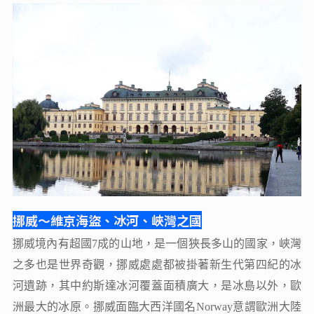
挪威～維京海盜、冰河、峽灣之國
挪威境內有超國7成的山地，是一個狹長多山的國家，峽灣
之多也是世界奇觀，挪威處處都被掛著新生代第四紀的冰
河遺跡，其中約斯達冰河覆蓋面積廣大，是冰島以外，歐
洲最大的冰原。挪威面臨大西洋國名Norway意謂歐洲大陸