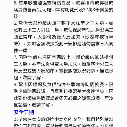
5. 重申歐盟加強查緝仿冒品，旅客攜帶或穿著或
購買仿冒商品,可處四年有期徒刑及37萬3千美金罰
鍰。
6. 歐洲大部份飯店無三張正常床型之三人房，如
旅客需求三人同住一房，無法保證所住之房型為三
張正常床，大部份為雙人房加床（沙發床或行軍
床），如旅客無法接受此一安排建議勿需求三人同
住一房。
7. 因歐洲飯店房間空間較小，部份飯店無法提供
三人房，亦無法提供雙人房加床，如旅客需求三人
房房型或雙人房加床，需視飯店狀況安排，無法保
證，敬請了解。
8. 歐洲因環保及氣候特性冬季寒冷時間較長，夏
季炎熱時間較短，且夏季日夜溫差大夜晚涼爽，因
此部份飯店房間僅設置冬天必備之暖氣設備，無冷
氣設備，敬請了解。
安全守則
為了您在本次旅遊途中本身的安全，我們特別請您
遵守下列事項，這是我們應盡告知的責任，也是保