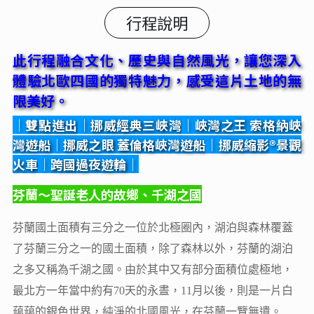
行程說明
此行程融合文化、歷史與自然風光，讓您深入
體驗北歐四國的獨特魅力，感受這片土地的無
限美好。
│雙點進出
│
挪威經典三峽灣
│峽灣之王 索格納峽
灣遊船│
挪威之眼 蓋倫格峽灣遊船
│
挪威縮影
®
景觀
火車
│
跨國過夜遊輪│
芬蘭～聖誕老人的故鄉、千湖之國
芬蘭國土面積有三分之一位於北極圈內，湖泊與森林覆蓋
了芬蘭三分之一的國土面積，除了森林以外，芬蘭的湖泊
之多又稱為千湖之國。由於其中又有部分面積位處極地，
最北方一年當中約有70天的永晝，11月以後，則是一片白
藹藹的銀色世界，純淨的北國風光，在芬蘭一覽無遺。