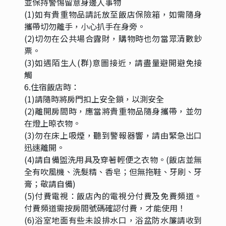
並保持警惕留意身邊人事物
(1)如有貴重物品請託放至飯店保險箱，如需隨身
攜帶切勿離手，小心扒手在身旁。
(2)切勿在公共場合露財，購物時也勿當眾清數鈔
票。
(3)如遇陌生人(群)意圖接近，請盡量避開避免接
觸
6.住宿飯店時：
(1)請隨時將房門扣上安全鎖，以測安全
(2)離開房間時，應當將貴重物品隨身攜帶，並勿
在燈上晾衣物。
(3)勿在床上吸煙，聽到警報器響，請由緊急出口
迅速離開。
(4)請自備盥洗用具及穿著輕便之衣物。(飯店並無
全有吹風機、洗髮精、香皂；但無拖鞋、牙刷、牙
膏；敬請自備)
(5)付費電視：飯店內的電視分付費及免費頻道。
付費頻道需按房間號碼確認付費，才能使用！
(6)浴室地面有些未設排水口，浴盆防水簾請收到