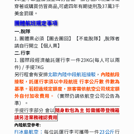
穿著或購買仿冒商品,可處四年有期徒刑及37萬3千
美金罰鍰。
團體航班規定事項
一.脫隊
1. 團體票必須【團去團回】【不能脫隊】,脫隊者
請自行開立【個人票】
二.行李
1. 國際段經濟艙託運行李一件23KG(每人可以兩
件) / 手提7KG
另行程會有安排
北歐內陸中段航班接駁
，
內陸航段
接駁，
託運行李
須以中段航班
行李公斤數
件數
為
基準。若超過規定額度，旅客需依航空公司規定額
外自付加收費用
。
（實際仍請依航空公司公告為
準）。
手提行李部分
會以
隨身軟包為主 如需攜帶登機箱
請另洽業務確認費用
內陸航空參考:
FI冰島航空：
每位
託運行李
可攜帶一件
23
公斤
行