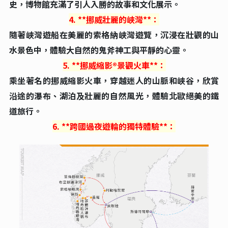
史，博物館充滿了引人入勝的故事和文化展示。
4. **挪威壯麗的峽灣**：
隨著峽灣遊船在美麗的索格納峽灣遊覽，沉浸在壯觀的山
水景色中，體驗大自然的鬼斧神工與平靜的心靈。
5. **挪威縮影®景觀火車**：
乘坐著名的挪威縮影火車，穿越迷人的山脈和峽谷，欣賞
沿途的瀑布、湖泊及壯麗的自然風光，體驗北歐絕美的鐵
道旅行。
6. **跨國過夜遊輪的獨特體驗**：