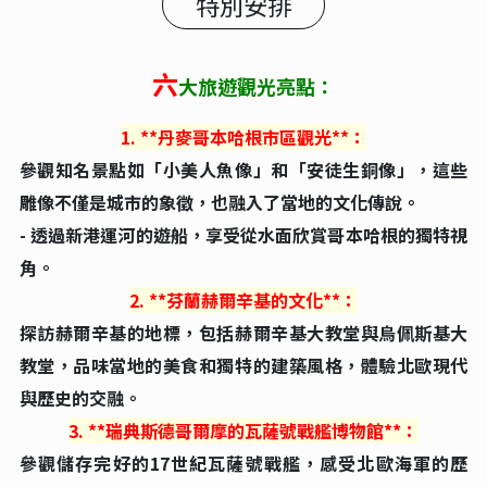
特別安排
六
大旅遊觀光亮點：
1. **丹麥哥本哈根市區觀光**：
參觀知名景點如「小美人魚像」和「安徒生銅像」，這些
雕像不僅是城市的象徵，也融入了當地的文化傳說。
- 透過新港運河的遊船，享受從水面欣賞哥本哈根的獨特視
角。
2. **芬蘭赫爾辛基的文化**：
探訪赫爾辛基的地標，包括赫爾辛基大教堂與烏佩斯基大
教堂，品味當地的美食和獨特的建築風格，體驗北歐現代
與歷史的交融。
3. **瑞典斯德哥爾摩的瓦薩號戰艦博物館**：
參觀儲存完好的17世紀瓦薩號戰艦，感受北歐海軍的歷