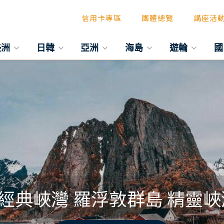
信用卡專區
團體總覽
講座活
美洲
日韓
亞洲
海島
遊輪
國
典峽灣 羅浮敦群島 精靈峽