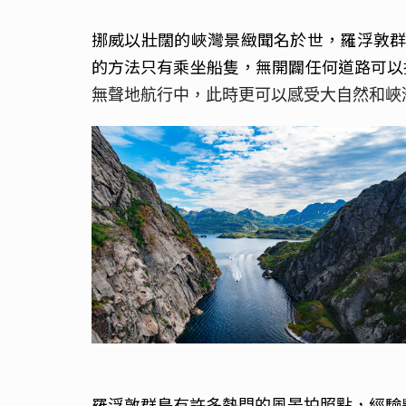
挪威以壯闊的峽灣景緻聞名於世，羅浮敦群島
的方法只有乘坐船隻，無開闢任何道路可以
無聲地航行中，此時更可以感受大自然和峽
羅浮敦群島有許多
經驗