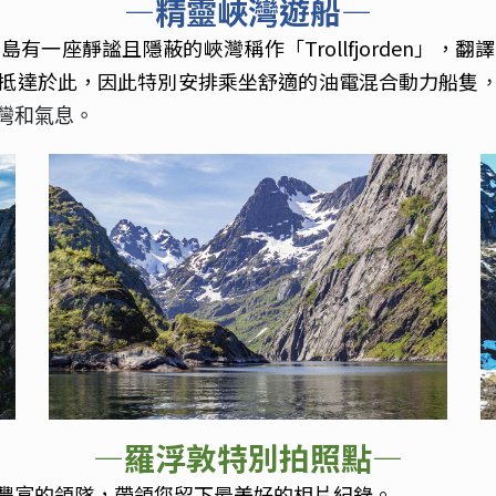
—精靈峽灣遊船—
有一座靜謐且隱蔽的峽灣稱作「Trollfjorden」，
抵達於此，因此特別安排乘坐舒適的油電混合動力船隻
灣和氣息。
—羅浮敦特別拍照點—
豐富的領隊，帶領您留下最美好的相片紀錄。