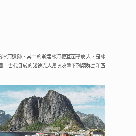
的冰河遺跡，其中約斯達冰河覆蓋面積廣大，是冰
運國。古代挪威的諾德克人屢次攻擊不列顛群島和西