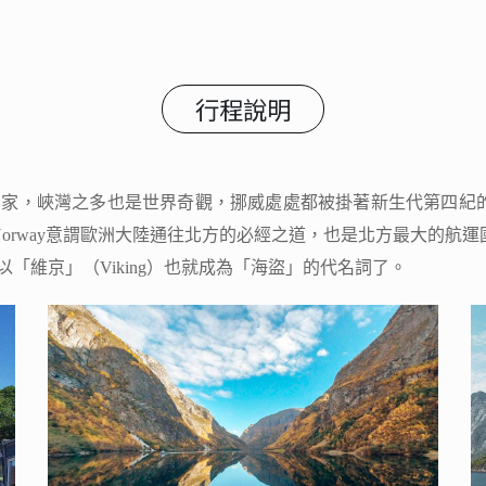
行程說明
國家，峽灣之多也是世界奇觀，挪威處處都被掛著新生代第四紀
orway意謂歐洲大陸通往北方的必經之道，也是北方最大的航
「維京」（Viking）也就成為「海盜」的代名詞了。