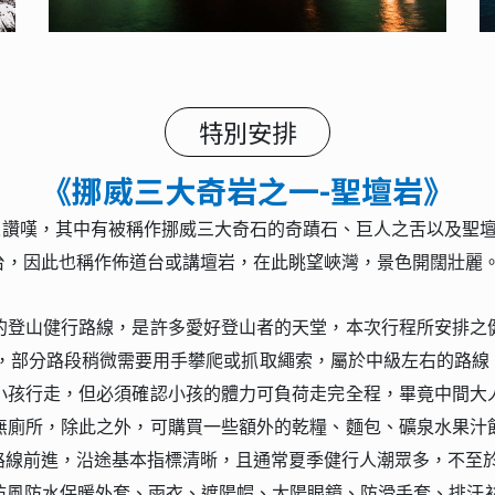
特別安排
《挪威三大奇岩之一-聖壇岩》
人讚嘆，其中有被稱作挪威三大奇石的奇蹟石、巨人之舌以及聖
台，因此也稱作佈道台或講壇岩，在此眺望峽灣，景色開闊壯麗
的登山健行路線，是許多愛好登山者的天堂，本次行程所安排之
時，部分路段稍微需要用手攀爬或抓取繩索，屬於中級左右的路
小孩行走，但必須確認小孩的體力可負荷走完全程，畢竟中間大
無廁所，除此之外，可購買一些額外的乾糧、麵包、礦泉水果汁
路線前進，沿途基本指標清晰，且通常夏季健行人潮眾多，不至
風防水保暖外套、雨衣、遮陽帽、太陽眼鏡、防滑手套、排汗衫褲