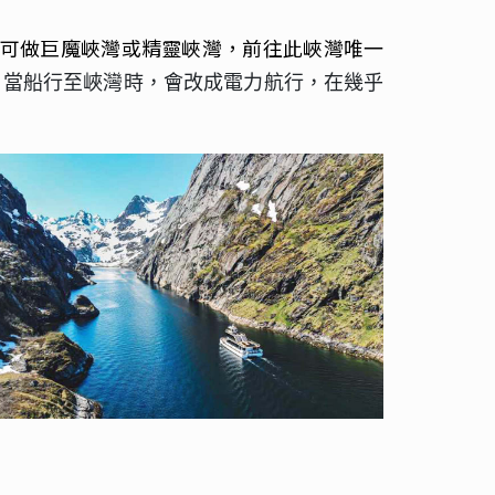
翻譯可做巨魔峽灣或精靈峽灣，前往此峽灣唯一
，當船行至峽灣時，會改成電力航行，在幾乎