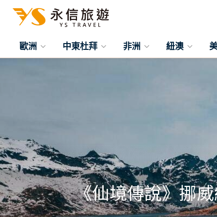
歐洲
中東杜拜
非洲
紐澳
《仙境傳說》挪威經