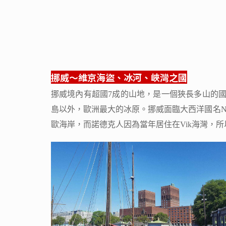
挪威～維京海盜、冰河、峽灣之國
挪威境內有超國7成的山地，是一個狹長多山的
島以外，歐洲最大的冰原。挪威面臨大西洋國名N
歐海岸，而諾德克人因為當年居住在Vik海灣，所以