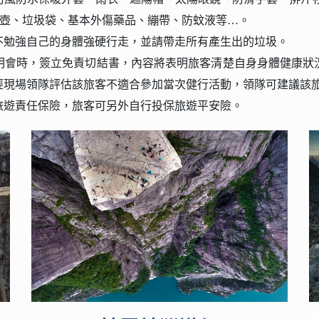
水壺、垃圾袋、基本外傷藥品、繃帶、防蚊液等…。
不勉強自己的身體強硬行走，並請帶走所有產生出的垃圾。
明會時，簽立免責切結書，內容將表明旅客清楚自身身體健康狀
經現場領隊評估該旅客不適合參加當次健行活動，領隊可建議該
旅遊責任保險，旅客可另外自行投保旅遊平安險。