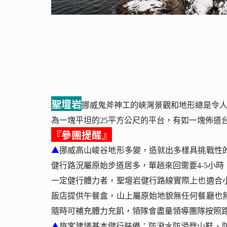
聖壇岩
挪威鬼斧神工的峽灣景觀和地形總是令
為一塊平坦的25平方公尺的平台，有如一塊佈道
『參團提醒』
▲
挪威高山峻谷地形多變，造就出多樣具挑戰性
健行路況屬原始步道居多，單趟來回需要4-5小
一定健行體力者，聖壇岩健行路線實際上也適合
飯店提供午餐盒，山上屬原始地貌無任何餐廳也
隨時可補充體力充飢，領隊會盡量領導團隊按照
▲
旅客建議基本健行裝備：防潑水防滑登山鞋、防