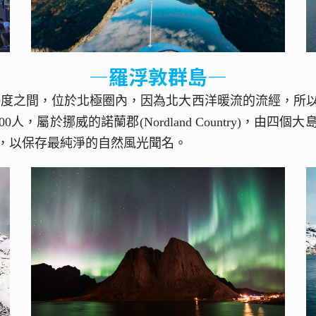
—羅浮敦群島—
於北緯68至69度之間，位於北極圈內，因為北大西洋暖流的流
00人，屬於挪威的諾蘭郡(Nordland Country)
，以保存最純淨的自然風光聞名。