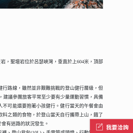
壇岩，
聖壇岩位於呂瑟峽灣，垂直於上604米，頂部
。
健行路線，雖然並非艱難挑戰的登山健行層級，但
線，建議參團旅客平常至少要有少量運動習慣，具備
人不可能還要抱著小孩健行。健行當天的午餐會由
飲料之類的食物，於登山當天自行攜帶上山，餓了
於會有迷路的狀況發生。
我要洽詢
、登山背包(10L)、手電筒或頭燈、行動電話、