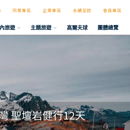
動
同業專區
企業專區
永續足跡
會員專區
內旅遊
主題旅遊
高爾夫球
團體總覽
灣 聖壇岩健行12天