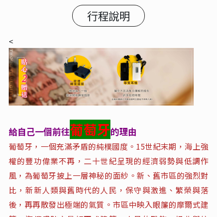
行程說明
<
葡萄牙
給自己一個前往
的理由
葡萄牙，一個充滿矛盾的純樸國度。15世紀末期，海上強
權的豐功偉業不再，二十世紀呈現的經濟弱勢與低調作
風，為葡萄牙披上一層神秘的面紗。新、舊市區的強烈對
比，新新人類與舊時代的人民，保守與激進、繁榮與落
後，再再散發出極端的氣質。市區中映入眼簾的摩爾式建