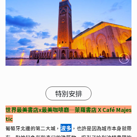
特別安排
世界最美書店x最美咖啡廳
─
萊羅書店 X
Café Majes
tic
波多
葡萄牙北邊的第二大城，
，
也許是因為城市本身就帶