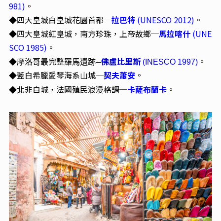
981)
。
四大皇城白皇城花園首都─
拉巴特
(UNESCO 2012)
。
◆
◆
四大皇城紅皇城，南方珍珠，上帝故鄉─
馬拉喀什
(UNE
SCO 1985)
。
佛盧比里斯
。
◆
摩洛哥最完整羅馬遺跡─
(INESCO 1997)
藍白希臘愛琴海系山城─
契夫蕭安
。
◆
北非白城，法國殖民浪漫格調─
卡薩布蘭卡
。
◆