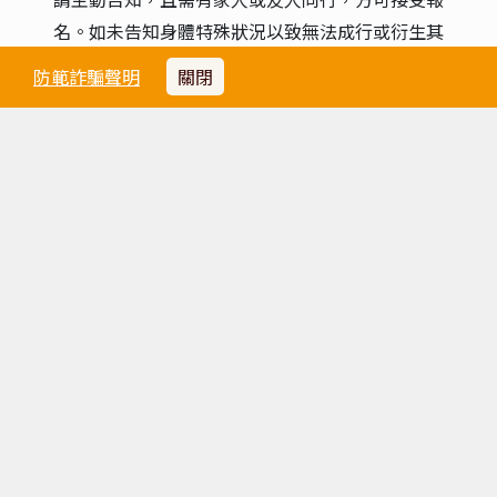
名。如未告知身體特殊狀況以致無法成行或衍生其
他問題，旅客需自行負責。
防範詐騙聲明
關閉
7. 團費報價以雙人房（2人一室）為主，歡迎結伴
參加。若單人報名，須負擔全程單人房差額。原則
上旅行社會協助安排同性團友共用一室，若順利調
整，則免收單人房差額。
8. 單人房加價：
台幣26,000.
元起(標準單間)。單
人房加價係指「單人指定入住一間單人房之房價
差」，而不是付房價差即入住雙人房型，單人房為
一人使用空間，通常較雙人房小。依出發日期略有
漲跌幅，正確金額請洽當團業務。
9. 機票自理或當地JOIN團體可扣除團體機票(含稅
金).費用台幣
38,000
.元起。依出發日期略有漲跌
幅，正確金額請洽當團業務。
10. 飯店的團體房無法指定連通房、同行親友指定