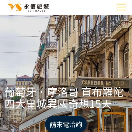
葡萄牙．摩洛哥 直布羅陀
四大皇城異國奇想15天
請來電洽詢