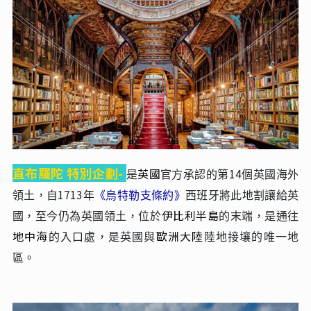
直布羅陀 特別企劃-
英國
14
是
官方承認的第
個英國海外
1713
《
領土
，自
年
烏特勒支條約
》
西班牙將此地割讓給英
伊比利半島
國，至今仍為英國領土，位於
的末端，是通往
地中海
歐洲大陸
的入口處，是英國與
陸地接壤的唯一地
區。