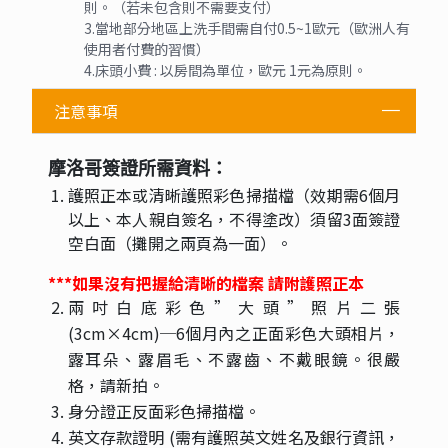
則。（若未包含則不需要支付）
3.當地部分地區上洗手間需自付0.5~1歐元（歐洲人有
使用者付費的習慣）
4.床頭小費 : 以房間為單位，歐元 1元為原則。
注意事項
摩洛哥簽證所需資料：
護照正本或清晰護照彩色掃描檔（效期需6個月
以上、本人親自簽名，不得塗改）須留3面簽證
空白面（攤開之兩頁為一面）。
***如果沒有把握給清晰的檔案 請附護照正本
兩吋白底彩色”大頭”照片二張
(3cm×4cm)─6個月內之正面彩色大頭相片，
露耳朵、露眉毛、不露齒、不戴眼鏡。很嚴
格，請新拍。
身分證正反面彩色掃描檔。
英文存款證明 (需有護照英文姓名及銀行資訊，