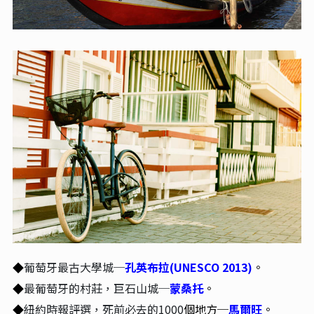
葡萄牙最古大學城─
孔英布拉(UNESCO 2013)
。
◆
最葡萄牙的村莊，巨石山城─
蒙桑托
。
◆
紐約時報評選，死前必去的1000
個地方─
馬爾旺
。
◆