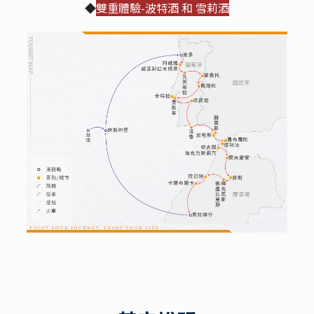
◆
雙重體驗-波特酒 和 雪莉酒