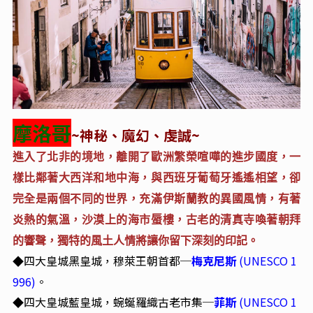
摩洛哥
~
神秘、魔幻、虔誠~
進入了北非的境地，離開了歐洲繁榮喧嘩的進步國度，一
樣比鄰著大西洋和地中海，與西班牙葡萄牙遙遙相望，卻
完全是兩個不同的世界，充滿伊斯蘭教的異國風情，有著
炎熱的氣溫，沙漠上的海市蜃樓，古老的清真寺喚著朝拜
的響聲，獨特的風土人情將讓你留下深刻的印記。
四大皇城黑皇城，穆萊王朝首都─
梅克尼斯
(UNESCO 1
◆
996)
。
四大皇城藍皇城，蜿蜒羅織古老市集─
菲斯
(UNESCO 1
◆