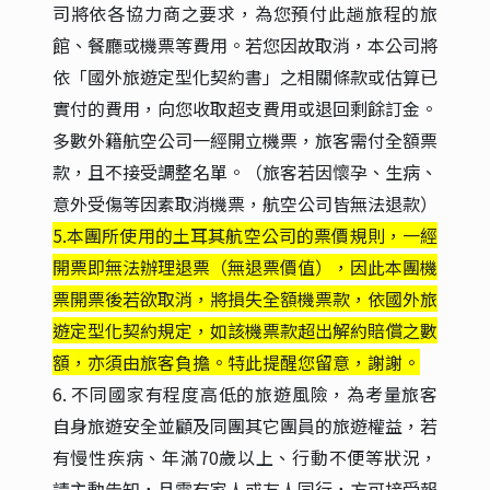
司將依各協力商之要求，為您預付此趟旅程的旅
館、餐廳或機票等費用。若您因故取消，本公司將
依「國外旅遊定型化契約書」之相關條款或估算已
實付的費用，向您收取超支費用或退回剩餘訂金。
多數外籍航空公司一經開立機票，旅客需付全額票
款，且不接受調整名單。（旅客若因懷孕、生病、
意外受傷等因素取消機票，航空公司皆無法退款）
5.本團所使用的土耳其航空公司的票價規則，一經
開票即無法辦理退票（無退票價值），因此本團機
票開票後若欲取消，將損失全額機票款，依國外旅
遊定型化契約規定，如該機票款超出解約賠償之數
額，亦須由旅客負擔。特此提醒您留意，謝謝。
6. 不同國家有程度高低的旅遊風險，為考量旅客
自身旅遊安全並顧及同團其它團員的旅遊權益，若
有慢性疾病、年滿70歲以上、行動不便等狀況，
請主動告知，且需有家人或友人同行，方可接受報