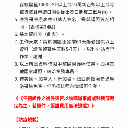
存款需值3000USD以上或10萬新台幣以上或等
值貨幣且申請日期要從出發日起算三個月內)。
摩洛哥簽證表格申請人簽名，需與護照簽名相
同。(表格第34點)
基本資料表（此表）。
工作天數：請於團體出發前60天務必提供以上
資料（請預留審件天數5-7天），以利外站盡早
作業，謝謝。
以上所需資料僅限中華民國護照使用，如持其
他國家護照，請洽業務專員。
持美國、加拿大、新加坡、紐西蘭護照者進摩
洛哥皆免簽，但仍須比照台灣護照作業。
《《
任何證件之補件與否以該國辦事處或移民部裁
定為主，若退件，簽證費用無法退還
》》
一
【
】
防疫規範