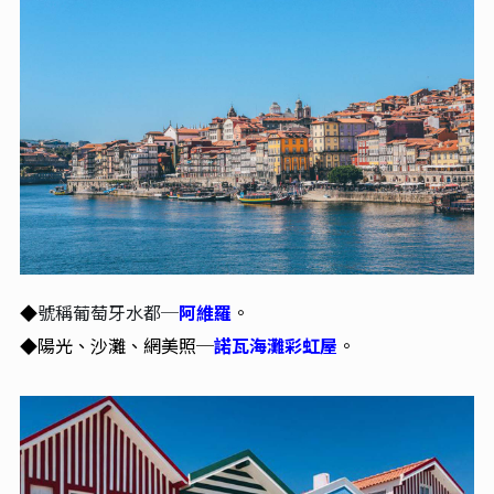
號稱葡萄牙水都─
阿維羅
。
◆
陽光、沙灘、網美照─
諾瓦海灘彩虹屋
。
◆