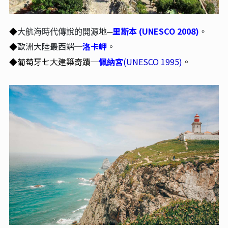
里斯本
(UNESCO 2008)
◆
大航海時代傳說的開源地─
。
歐洲大陸最西端─
洛卡岬
。
◆
葡萄牙七大建築奇蹟─
佩納宮
(UNESCO 1995)
。
◆