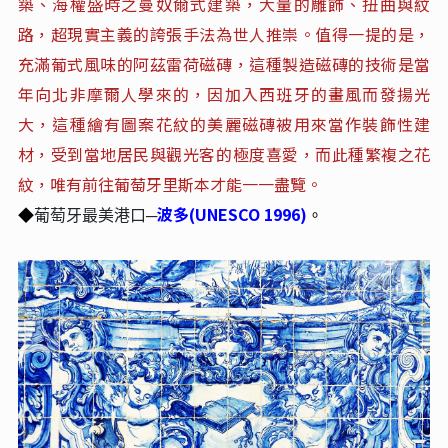
築、海權盛時之曼奴爾式建築，大量的雕飾、扭曲與紋
路，超現實主義的誇張手法為世人推崇。值得一提的是，
充滿葡式風味的阿茲雷荷磁磚，這種製造磁磚的技術是當
年向北非摩爾人學來的，因加入西班牙的畫風而發揚光
大，這種繪有圖案花紋的美麗磁磚被用來當作裝飾性建
材，受到當地居民與觀光客的極度喜愛，而此種繁複之花
紋，唯有前往葡萄牙里斯本才能一一盡覽。
波多(UNESCO 1996)
◆
葡萄牙最美港口─
。