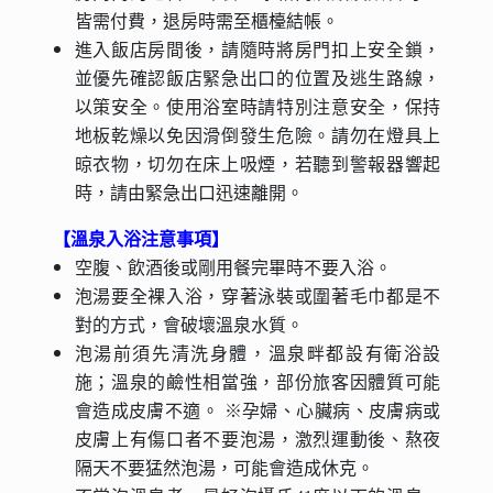
皆需付費，退房時需至櫃檯結帳。
進入飯店房間後，請隨時將房門扣上安全鎖，
並優先確認飯店緊急出口的位置及逃生路線，
以策安全。使用浴室時請特別注意安全，保持
地板乾燥以免因滑倒發生危險。請勿在燈具上
晾衣物，切勿在床上吸煙，若聽到警報器響起
時，請由緊急出口迅速離開。
【溫泉入浴注意事項】
空腹、飲酒後或剛用餐完畢時不要入浴。
泡湯要全裸入浴，穿著泳裝或圍著毛巾都是不
對的方式，會破壞溫泉水質。
泡湯前須先清洗身體，溫泉畔都設有衛浴設
施；溫泉的鹼性相當強，部份旅客因體質可能
會造成皮膚不適。 ※孕婦、心臟病、皮膚病或
皮膚上有傷口者不要泡湯，激烈運動後、熬夜
隔天不要猛然泡湯，可能會造成休克。