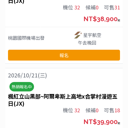
日(JX)
機位
32
候補
0
可售
31
NT$38,900
起
星宇航空
桃園國際機場
出發
午去晚回
報名
2026/10/21(三)
熱銷報名中
楓紅立山黑部~阿爾卑斯上高地x合掌村漫遊五
日(JX)
機位
32
候補
0
可售
18
NT$39,900
起