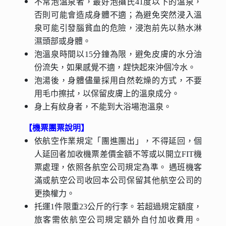
不常泡溫泉者，最好泡攝氏41度以下的溫泉，
否則可能會造成身體不適；為避免突然浸入溫
泉可能引發腦貧血的危險，浸泡前先以熱水淋
濕頭部或身體。
泡溫泉時間以15分鐘為限，避免皮膚的水分油
份流失，如果感覺不適，趕快起來沖個冷水。
泡湯後，身體儘量採用自然乾燥的方式，不要
用毛巾擦拭，以保留皮膚上的溫泉成分。
身上有紋身者，不能到大浴場泡溫泉。
【機票團票說明】
依航空作業規定「團進團出」，不得延回，個
人延回者加收機票差價金額不等或以開立FIT機
票處理，依照各航空公司規定為準。 遇班機客
滿或航空公司收回本公司保留其他航空公司的
更換權力。
托運1件限重23公斤的行李。若超過規定額度，
旅客需依航空公司規定額外自付加收費用。