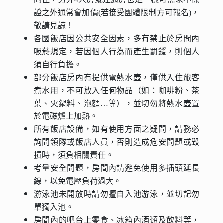
證之外通常會加價(若接受團體限制方可報名)，
敬請見諒！
各國飯店因公共安全因素，多有禁止於房間內
吸菸規定，若因個人行為而產生罰鍰，則個人
須自行負擔。
部分飯店房內有提供電熱水壺，僅供入住旅客
煮水用，不可放入任何物品（如：咖啡粉、茶
葉、火鍋料、泡麵…等），並切勿將熱水壺置
於電磁爐上加熱。
所有飯店設備，如有使用方面之疑問，請務必
詢問領隊或飯店人員，否則造成危安問題或毀
損時，須負相關責任。
考量安全問題，房間內請避免使用多插頭延長
線，以免電壓負荷過大。
游泳池未開放時請勿擅自入池游泳，並切記勿
單獨入池。
房間內的吧台上零食、冰箱內酒類及飲料等，