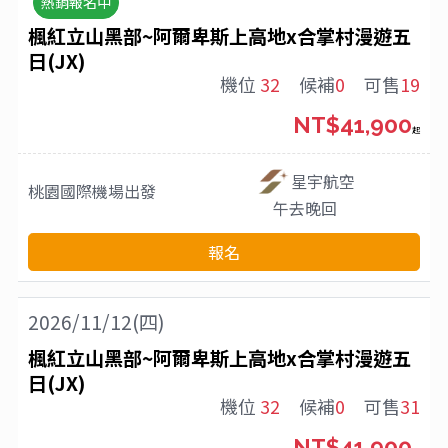
熱銷報名中
楓紅立山黑部~阿爾卑斯上高地x合掌村漫遊五
日(JX)
機位
32
候補
0
可售
19
NT$41,900
起
星宇航空
桃園國際機場
出發
午去晚回
報名
2026/11/12(四)
楓紅立山黑部~阿爾卑斯上高地x合掌村漫遊五
日(JX)
機位
32
候補
0
可售
31
NT$41,900