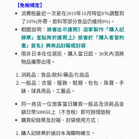
【免稅規定】
消費稅最近一次是在2019年10月時從8％調整到
了10％(外帶、飲料等部分食品仍維持8%)。
旅客出示護照》店家製作「購入記
相關說明：
錄票」並貼附於護照上》旅客於「購入者誓約
書」簽名》將商品封箱或封袋
限非日本在住居民，購入當日起，30天內須將
物品攜帶出境。
消耗品：食品/飲料/藥品/化妝品
一般品：衣服、服飾、鞋類、包包、珠寶、手
錶、球具用品、工藝品。
同一商店一位旅客當日購買一般品及消耗品金
額日幣5000以上（不含稅）即可辦理退稅
購買紀錄票及封箱、封袋使用方式：
購入記錄票於過日本海關時繳交。