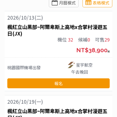
月曆模式
表格模式
2026/10/13(二)
楓紅立山黑部~阿爾卑斯上高地x合掌村漫遊五
日(JX)
機位
32
候補
0
可售
29
NT$38,900
起
星宇航空
桃園國際機場
出發
午去晚回
報名
2026/10/19(一)
楓紅立山黑部~阿爾卑斯上高地x合掌村漫遊五