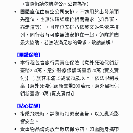
（實際仍請依航空公司公告為準）
團體座位由航空公司安排，不適用於出發前預
先選位，也無法確認座位相關需求（如靠窗、
靠走道等），且座位安排乃依英文姓名依序排
列，同行者有可能無法安排在一起，領隊將盡
最大協助，若無法滿足您的需求，敬請諒解！
【團體保險】
本行程包含旅行業責任保險【意外死殘保額新
臺幣250萬、意外醫療保額新臺幣20萬 (實支實
付)】；旅客未滿15歲或70歲以上，依法限制最
高【意外死殘保額新臺幣200萬元、意外醫療保
額新臺幣20萬 (實支實付)】
【貼心提醒】
搭乘飛機時，請隨時扣緊安全帶，以免亂流影
響安全。
貴重物品請託放至飯店保險箱，如需隨身攜帶