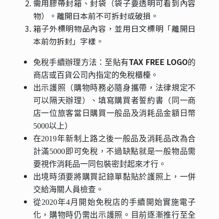
需用膠帶封箱、封袋（袋子要透明可看到內容
物）。離開日本前不可拆封或破損。
箱子外標明物品內容，並用日文標明「離開日
本前勿拆封」字樣。
TAX FREE LOGO
免稅手續辦理方法：
至貼有
的
商店或百貨公司內指定的免稅櫃檯。
出示護照（購物時務必隨身攜帶，法律規定不
可以隔天辦理）、填寫購買者誓約書（同一商
店一位旅客當日購買一般品及消耗品金額日幣
5000以上）
在2019年新制上路之後一般品及消耗品改為合
計滿5000即可免稅，不過缺點就是一般物品需
要視作消耗品一同包裝密封起來才行。
出境時須要將購買記錄單黏貼於護照上，一併
交給海關人員檢查。
從2020年4月開始免稅店的手續開始實施電子
化，購物時仍需出示護照。目前逐漸推行至全