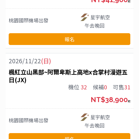
起
星宇航空
桃園國際機場
出發
午去晚回
報名
2026/11/22
(日)
楓紅立山黑部~阿爾卑斯上高地x合掌村漫遊五
日(JX)
機位
32
候補
0
可售
31
NT$38,900
起
星宇航空
桃園國際機場
出發
午去晚回