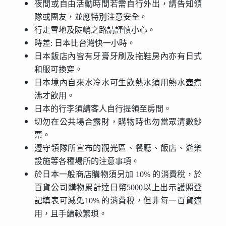
夜間或自由活動時間若需自行外出，請告知領
隊或團友，並應特別注意安全。
行走雪地及陡峭之路請謹慎小心。
時差: 日本比台灣快一小時。
日本飯店內皆有牙膏牙刷及拖鞋房內亦有日式
和服可換穿。
日本境內自來水冷水可生飲熱水須用熱水壺煮
沸才飲用。
日本的行李須請客人自行提領至房間。
切勿在公共場合露財，購物時也勿當眾清數鈔
票。
遵守領隊所宣布的觀光區、餐廳、飯店、遊樂
設施等各種場所的注意事項。
於日本一般商店購物須另加 10% 的消費稅，於
百貨公司購物累計達日幣5000以上出示護照登
記填表可減免10% 的消費稅，但非每一百貨適
用，且手續較繁瑣。