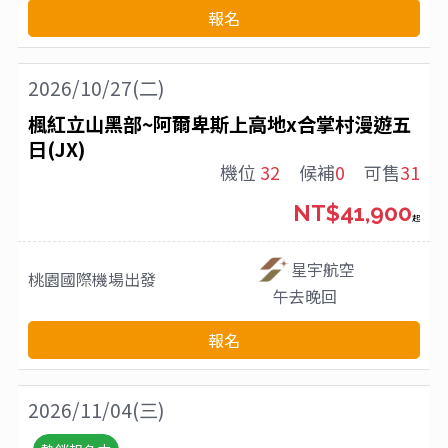
報名
2026/10/27(二)
楓紅立山黑部~阿爾卑斯上高地x合掌村漫遊五
日(JX)
機位
32
候補
0
可售
31
NT$41,900
起
星宇航空
桃園國際機場
出發
午去晚回
報名
2026/11/04(三)