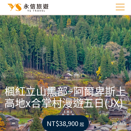
楓紅立山黑部~阿爾卑斯上
高地x合掌村漫遊五日(JX)
NT$38,900
起