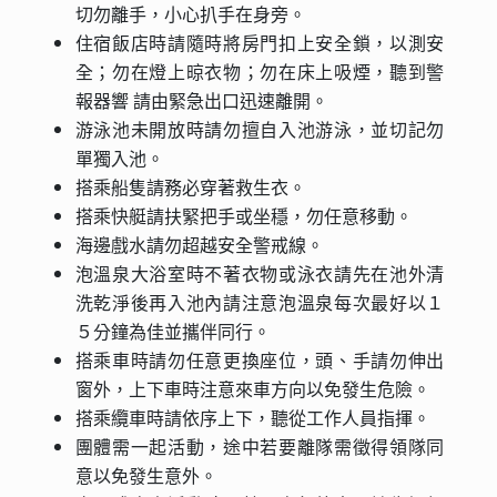
切勿離手，小心扒手在身旁。
住宿飯店時請隨時將房門扣上安全鎖，以測安
全；勿在燈上晾衣物；勿在床上吸煙，聽到警
報器響 請由緊急出口迅速離開。
游泳池未開放時請勿擅自入池游泳，並切記勿
單獨入池。
搭乘船隻請務必穿著救生衣。
搭乘快艇請扶緊把手或坐穩，勿任意移動。
海邊戲水請勿超越安全警戒線。
泡溫泉大浴室時不著衣物或泳衣請先在池外清
洗乾淨後再入池內請注意泡溫泉每次最好以１
５分鐘為佳並攜伴同行。
搭乘車時請勿任意更換座位，頭、手請勿伸出
窗外，上下車時注意來車方向以免發生危險。
搭乘纜車時請依序上下，聽從工作人員指揮。
團體需一起活動，途中若要離隊需徵得領隊同
意以免發生意外。