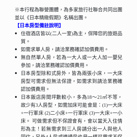
※本行程為聯營團體，為多家旅行社聯合共同出團
並以《日本精緻假期》名稱出團。
【日本房型備註說明】
住宿酒店皆以(二人一室)為主，保障您的旅遊品
質。
如需求單人房，請洽業務確認加價費用。
無自然單人房，若為一大人或一大人加一嬰兒
參加，請洽業務確認加價費用。
日本房型除和式房外，皆為兩張小床，一大床
房型可需求但無法保證，如需求到請洽業務確
認加價費用。
日本飯店房間坪數較小，多為18～21㎡不等，
故少有3人房型，如需加床可能會是：(1)一大床
+一行軍床 (2)二小床+一行軍床 (3)一大床+一小
床。 可做需求但不保證會有，會以當天入住情
形為主！若無需求到三人房請分出一人與他人
同住，另外4人房或連通房也是一樣可需求不保