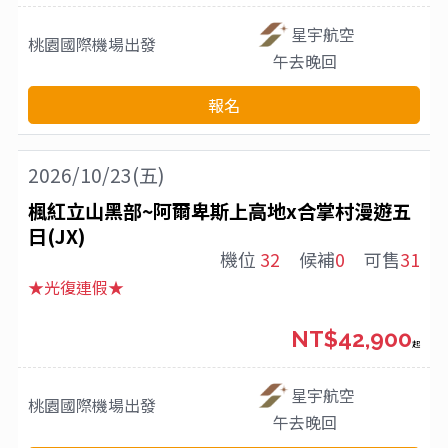
星宇航空
桃園國際機場
出發
午去晚回
報名
2026/10/23(五)
楓紅立山黑部~阿爾卑斯上高地x合掌村漫遊五
日(JX)
機位
32
候補
0
可售
31
★光復連假★
NT$42,900
起
星宇航空
桃園國際機場
出發
午去晚回