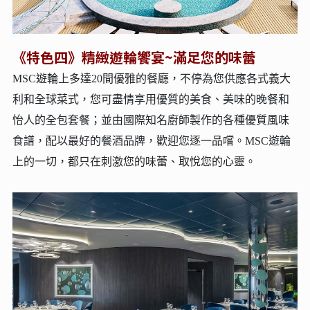
《特色四》精緻遊輪饗宴~滿足您的味蕾
MSC遊輪上多達20間優雅的餐廳，不停為您供應各式義大
利和全球菜式，您可盡情享用優質的美食、美味的晚餐和
怡人的全包套餐；並由國際知名廚師製作的各種優質風味
食譜，配以最好的餐酒品牌，歡迎您逐一品嚐。MSC遊輪
上的一切，都只在刺激您的味蕾、取悅您的心靈。