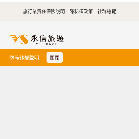
旅行業責任保險說明
隱私權政策
社群總覽
永信旅行社股份有限公司
防範詐騙聲明
關閉
交觀綜220700
品保協會會員北0738號
代表人：黃士元
聯絡人：彭姍瑋
法律顧問：禾和國際法律事務所 陳德弘 律師
台北總公司
TEL 02-2508-0789
FAX 02-2521-8979
service@ystravel.com.tw