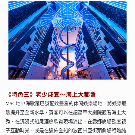
《特色三》老少咸宜～海上大都會
MSC地中海歐羅巴號配欸豐富的休閒娛樂場地，將娛樂體
驗提升至全新水準，賓客可以在超豪華大劇院觀看海上大
秀、在沉浸式船尾酒廊欣賞現場演出、在露娜廣場歡度親
子互動時光、或是在遍佈全船的波西米亞街頭劇場領略純