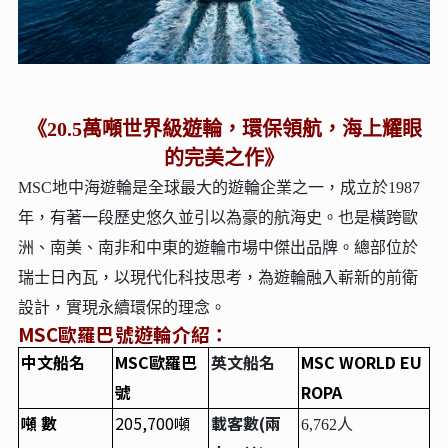
《20.5萬噸世界級遊輪，環保領航，海上耀眼
的完美之作》
MSC地中海遊輪是全球最大的遊輪企業之一，成立於1987
年，有著一段歷史悠久並引以為豪的航海史。也是橫跨歐
洲、南美、南非和中東的遊輪市場中傑出品牌。總部位於
瑞士日內瓦，以現代化科技思考，為遊輪融入嶄新的前衛
設計，實現永續環保的理念。
MSC
歐羅巴號遊輪介紹：
中文船名
MSC
歐羅巴
英文船名
MSC WORLD EU
號
ROPA
噸 數
205,700
噸
載客數(兩
6,762人