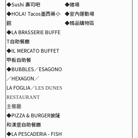
◆
Sushi
壽司吧
◆
賭場
◆
HOLA! Tacos
墨西哥小
◆
室內運動場
館
◆
精品購物區
◆
LA BRASSERIE BUFFE
T
自助餐廳
◆
IL MERCATO BUFFET
甲板自助餐
◆
BUBBLES
／ESAGONO
／HEXAGON／
LA FOGLIA
／LES DUNES
RESTAURANT
主餐廳
◆
PIZZA & BURGER
披薩
和漢堡自助餐廳
◆
LA PESCADERIA - FISH