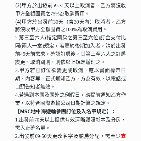
(3)
甲方於出發前59-31天以上取消者，乙方將沒收
甲方全額團費之75%
為取消費用。
(4)
甲方於出發前30天（含30天內）取消者，乙方
將沒收甲方全額團費之100%為取消費用。
2.第三至六人(指定同房之第三至六位)訂金支付比
照(兩人一室)規定，若屬於後期加入者，請於出發
前45天前需求，確認訂房後，其第三至六人之訂房
變更、取消罰則，則依以上規定辦理之。
3.甲方若已訂位欲變更或取消，應以書面標示日
期、內容等，正式通知乙方，方為有效，以電話或
口頭告知者無效。
4.若遇到本國及國外之例假日，應提前通知乙方作
業，以符合國際遊輪公司日期計算之規定。
【MSC地中海遊輪參團訂位及入名單規定】：
1.出發前70天以上提供有效清晰護照影本及分房，
需入正確名單。
支
2.出發前69-50天更改名字及艙房分配，需至少