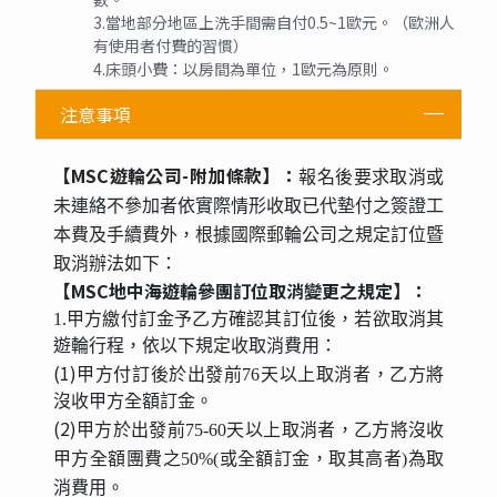
3.當地部分地區上洗手間需自付0.5~1歐元。（歐洲人
有使用者付費的習慣）
4.床頭小費：以房間為單位，1歐元為原則。
注意事項
【MSC遊輪公司-附加條款】：
報名後要求取消或
未連絡不參加者依實際情形收取已代墊付之簽證工
本費及手續費外，根據國際郵輪公司之規定訂位暨
取消辦法如下：
【MSC地中海遊輪參團訂位取消變更之規定】：
1.甲方繳付訂金予乙方確認其訂位後，若欲取消其
遊輪行程，依以下規定收取消費用：
(1)
甲方付訂後於出發前76天以上取消者，乙方將
沒收甲方全額訂金。
(2)
甲方於出發前75-60天以上取消者，乙方將沒收
甲方全額團費之50%
(或全額訂金，取其高者)為取
消費用。