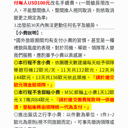
付每人USD100元
改名手續費。(一間艙房限改一
人，不能整間換人，整間換人視同取消，則依取消
變更之規定為準)
3.出發前30天內無法更動任何名字及艙房。
【小費說明】:
*國外旅遊期間均有支付小費的習慣。甚至是一種
禮貌與風度的表現，對於司機、導遊、領隊等人替
我們服務，應酌量予小費以表感謝。
◎本行程不含小費
，依團體天數建議每天給予領隊
導遊司機12歐元/天，11天共132歐元，12天共
144歐元，13天共156歐元依此類推。
『請於繳交
歐元現金給領隊。』
◎本行程不含郵輪小費
，MSC郵輪上小費1天12歐
元 X 7晚共84歐元。
『請於繳交團費尾款時一併繳
清，登船後將由領隊統一代為支付。』
◎進出飯店之行李小費：以件數為單位，1件1~2
歐元為原則(視不同旅館而定) ，可事先徵詢領隊或