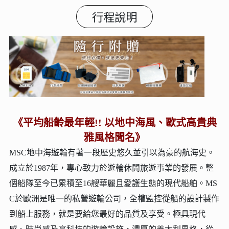
行程說明
《平均船齡最年輕!! 以地中海風、歐式高貴典
雅風格聞名》
MSC地中海遊輪有著一段歷史悠久並引以為豪的航海史。
成立於1987年，專心致力於遊輪休閒旅遊事業的發展。整
個船隊至今已累積至16艘華麗且愛護生態的現代船舶。MS
C於歐洲是唯一的私營遊輪公司，全權監控從船的設計製作
到船上服務，就是要給您最好的品質及享受。極具現代