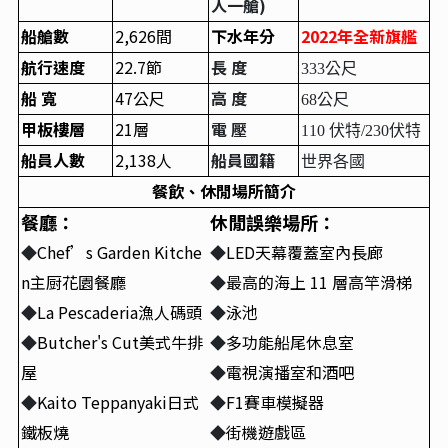
人一艙)
船艙數
2,626
間
下水年分
2022
年全新旗艦
航行速度
22.7
節
長 度
333公尺
船 寬
47
公尺
高 度
68公尺
甲板樓層
21
層
電 壓
110 伏特/230伏特
船員人數
2,138
人
船員國籍
世界各國
餐飲、休閒場所簡介
餐廳：
休閒誤樂場所：
◆
Chef’s Garden Kitche
◆
LED
天幕覆蓋室內長廊
n
主厨花園餐廳
◆
最高的海上 11 層高竿滑梯
◆
La Pescaderia
漁人碼頭
◆
泳池
◆
Butcher's Cut
美式牛排
◆
多功能船尾休息室
屋
◆
電視演播室和酒吧
◆
Kaito Teppanyaki
日式
◆
F1
賽車模擬器
鐵板燒
◆
街機遊戲區