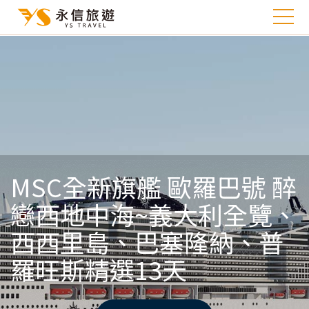
MSC全新旗艦 歐羅巴號 醉
戀西地中海~義大利全覽、
西西里島、巴塞隆納、普
羅旺斯精選13天