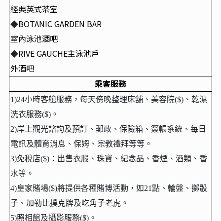
經典英式茶室
BOTANIC GARDEN BAR
◆
室內泳池酒吧
RIVE GAUCHE
主泳池戶
◆
外酒吧
乘客服務
1)24小時客艙服務，每天傍晚整理床舖、美容院($)、乾濕
洗衣服務($)。
2)岸上觀光諮詢及預訂、郵政、保險箱、簽帳系統、每日
電訊及體育消息、保姆、宗教禮拜等等。
3)免稅店($)：出售衣服、珠寶、紀念品、香煙、酒類、香
水等。
4)皇家賭場($)將提供各種賭博活動，如21點、輪盤、擲骰
子、加勒比撲克牌及吃角子老虎。
5)照相館及攝影服務($)。