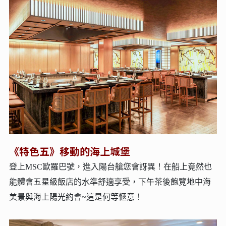
《特色五》移動的海上城堡
登上MSC歐羅巴號，進入陽台艙您會訝異！在船上竟然也
能體會五星級飯店的水準舒適享受，下午茶後飽覽地中海
美景與海上陽光約會~這是何等愜意！