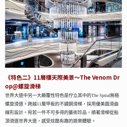
《特色二》11層樓天際美景～The Venom Dr
op@螺旋滑梯
世界大道中另一大顛覆性特色是佇立其中的The Spiral無極
螺旋滑道。跨越11層甲板的不鏽鋼滑梯，採用優美圓滑曲
線形設計。宛若一件不可多得的藝術珍品，順著滑梯從船
頂滑道世界大道，感受炫酷有趣的遊樂體驗。