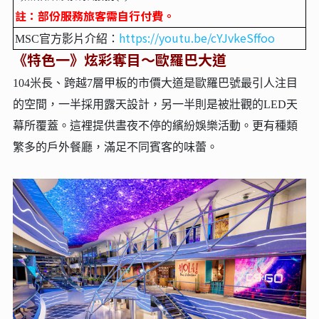
註：部份服務旅客需自行付費。
https://youtu.be/cYJvkeSffoo
MSC官方影片介紹：
《特色一》炫彩奪目～歐羅巴大道
104米長、跨越7層甲板的市價大道是歐羅巴號最引人注目
的空間，一半採用露天設計，另一半則是被壯觀的LED天
幕所覆蓋。這裡提供晝夜不停的繽紛娛樂活動。更有種類
繁多的戶外餐廳，滿足不同賓客的味蕾。